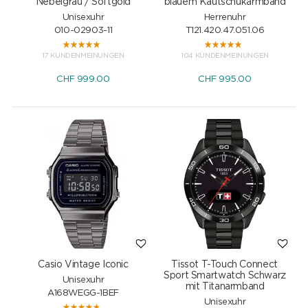
Nebelgrau / Softgold
blauem Kautschukarmband
Unisexuhr
Herrenuhr
010-02903-11
T121.420.47.051.06
17 KUNDENMEINUNGEN
104 KUNDENMEINUNGEN
CHF
999.00
CHF
995.00
Casio Vintage Iconic
Tissot T-Touch Connect
Sport Smartwatch Schwarz
Unisexuhr
mit Titanarmband
A168WEGG-1BEF
Unisexuhr