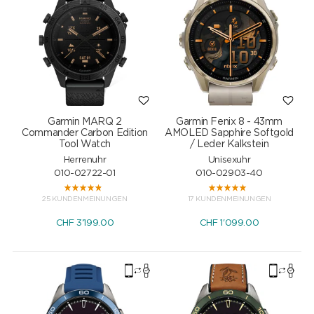
Garmin MARQ 2
Garmin Fenix 8 - 43mm
Commander Carbon Edition
AMOLED Sapphire Softgold
Tool Watch
/ Leder Kalkstein
Herrenuhr
Unisexuhr
010-02722-01
010-02903-40
25 KUNDENMEINUNGEN
17 KUNDENMEINUNGEN
CHF
3'199.00
CHF
1'099.00