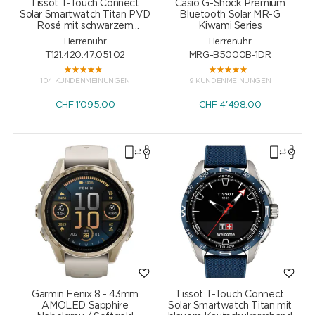
Tissot T-Touch Connect
Casio G-Shock Premium
Solar Smartwatch Titan PVD
Bluetooth Solar MR-G
Rosé mit schwarzem
Kiwami Series
Kautschukarmband
Herrenuhr
Herrenuhr
T121.420.47.051.02
MRG-B5000B-1DR
104 KUNDENMEINUNGEN
9 KUNDENMEINUNGEN
CHF
1'095.00
CHF
4'498.00
Garmin Fenix 8 - 43mm
Tissot T-Touch Connect
AMOLED Sapphire
Solar Smartwatch Titan mit