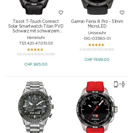
Tissot T-Touch Connect
Garmin Fenix 8 Pro - 51mm
Solar Smartwatch Titan PVD
MicroLED
Schwarz mit schwarzem
Unisexuhr
Kautschukarmband
Herrenuhr
010-03380-01
T121.420.47.051.03
2 KUNDENMEINUNGEN
104 KUNDENMEINUNGEN
CHF
1'699.00
CHF
995.00