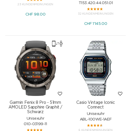
T153.420.44.051.01
23 KUNDENMEINUNGEN
32 KUNDENMEINUNGEN
CHF
98.00
CHF
1'145.00
Garmin Fenix 8 Pro - 51mm
Casio Vintage Iconic
AMOLED Sapphire Graphit /
Connect
Schwarz
Unisexuhr
Unisexuhr
ABL-100WE-1AEF
010-03199-11
6 KUNDENMEINUNGEN