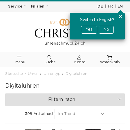
DE
|
FR
|
EN
Service
Filialen
Switch to English?
Yes
No
Menü
Suche
Warenkorb
Startseite
Uhren
Uhrentyp
Digitaluhren
Digitaluhren
Filtern nach
398 Artikel nach