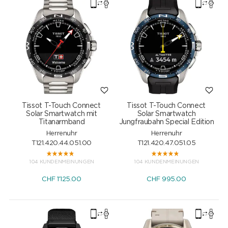
Tissot T-Touch Connect
Tissot T-Touch Connect
Solar Smartwatch mit
Solar Smartwatch
Titanarmband
Jungfraubahn Special Edition
Herrenuhr
Herrenuhr
T121.420.44.051.00
T121.420.47.051.05
104 KUNDENMEINUNGEN
104 KUNDENMEINUNGEN
CHF
1'125.00
CHF
995.00