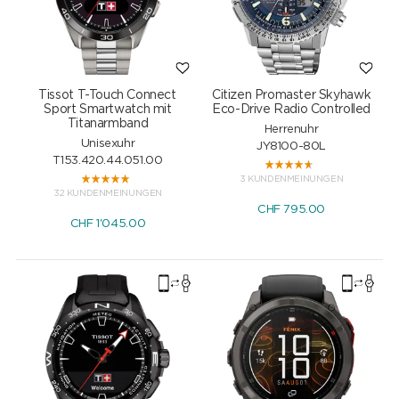
Tissot T-Touch Connect
Citizen Promaster Skyhawk
Sport Smartwatch mit
Eco-Drive Radio Controlled
Titanarmband
Herrenuhr
Unisexuhr
JY8100-80L
T153.420.44.051.00
3 KUNDENMEINUNGEN
32 KUNDENMEINUNGEN
CHF
795.00
CHF
1'045.00