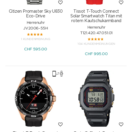
Citizen Promaster Sky U830
Tissot T-Touch Connect
Eco-Drive
Solar Smartwatch Titan mit
rotem Kautschukarmband
Herrenuhr
Herrenuhr
JV2006-55H
T121.420.47.051.01
1 KUNDENMEINUNG
104 KUNDENMEINUNGEN
CHF
595.00
CHF
995.00