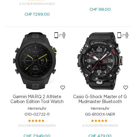
6 KUNDENMEINUNGEN
CHF
98.00
CHF
1'299.00
Garmin MARQ 2 Athlete
Casio G-Shock Master of G
Carbon Edition Tool Watch
Mudmaster Bluetooth
Herrenuhr
Herrenuhr
010-02722-11
GG-B100X-1AER
25 KUNDENMEINUNGEN
4 KUNDENMEINUNGEN
CHF
2'949.00
CHF
479.00