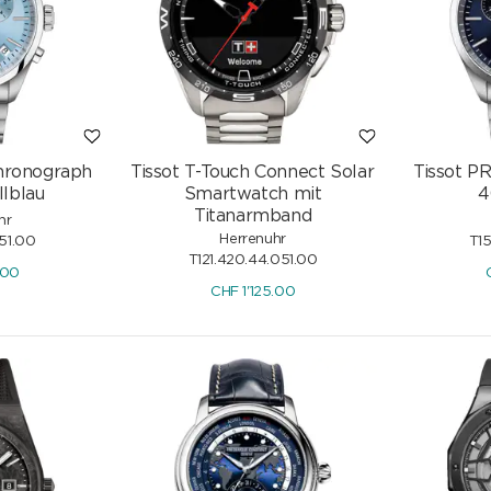
Chronograph
Tissot T-Touch Connect Solar
Tissot P
lblau
Smartwatch mit
4
Titanarmband
hr
Herrenuhr
351.00
T15
T121.420.44.051.00
.00
CHF
1'125.00