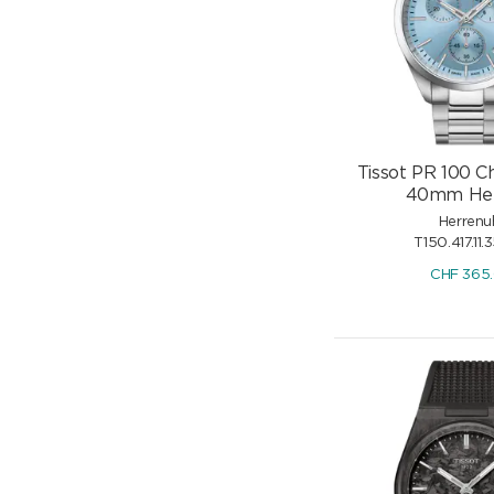
Tissot PR 100 
40mm Hel
Herrenu
T150.417.11.
CHF
365