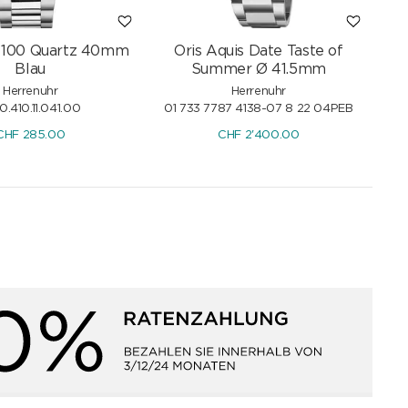
R 100 Quartz 40mm
Oris Aquis Date Taste of
Blau
Summer Ø 41.5mm
Herrenuhr
Herrenuhr
0.410.11.041.00
01 733 7787 4138-07 8 22 04PEB
CHF
285.00
CHF
2'400.00