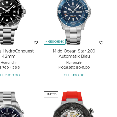
+ GESCHENK
s HydroConquest
Mido Ocean Star 200
42mm
Automatik Blau
Herrenuhr
Herrenuhr
3.769.4.56.6
M026.930.11.041.00
HF
1'300.00
CHF
800.00
LIMITED