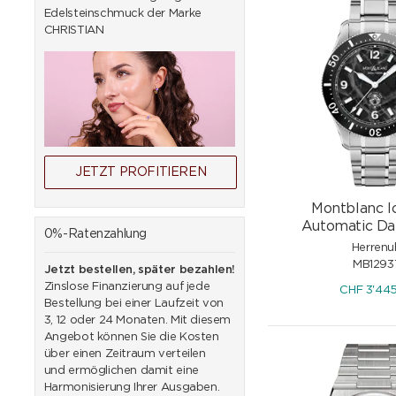
Schweiz erhöht. Ziel i
Edelsteinschmuck der Marke
Zeichen für echte Quali
CHRISTIAN
JETZT PROFITIEREN
Montblanc I
Automatic D
0%-Ratenzahlung
Herrenu
MB1293
Jetzt bestellen, später bezahlen!
Zinslose Finanzierung auf jede
CHF
3'44
Bestellung bei einer Laufzeit von
3, 12 oder 24 Monaten. Mit diesem
Angebot können Sie die Kosten
über einen Zeitraum verteilen
und ermöglichen damit eine
Harmonisierung Ihrer Ausgaben.