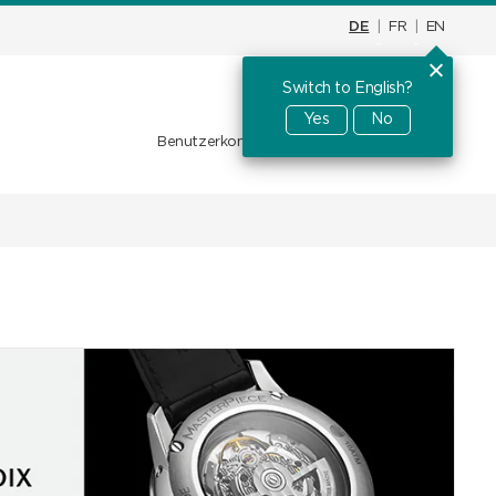
DE
|
FR
|
EN
Switch to English?
Warenkorb
CHF
0.00
Yes
No
Benutzerkonto
Favoriten
Anmelden