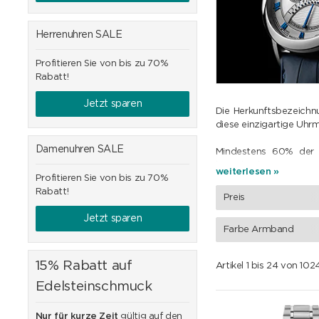
Herrenuhren SALE
Profitieren Sie von bis zu 70%
Rabatt!
Jetzt sparen
Die Herkunftsbezeichn
diese einzigartige Uhr
Damenuhren SALE
Mindestens 60% der H
berücksichtigt. Die g
weiterlesen »
Profitieren Sie von bis zu 70%
Konstruktion und Proto
Rabatt!
Software in der Schwei
Preis
Jetzt sparen
Auch das Uhrwerk selbs
Farbe Armband
des Werts aller Bestan
Der Zusammenbau der U
15% Rabatt auf
Artikel 1 bis 24 von 1
müssen in der Schweiz 
Edelsteinschmuck
Seit dem 1. Januar 20
Schutz des Schweizer 
Nur für kurze Zeit
gültig auf den