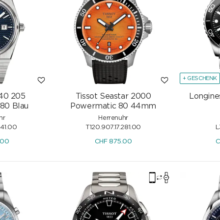
+ GESCHENK
 40 205
Tissot Seastar 2000
Longine
80 Blau
Powermatic 80 44mm
hr
Herrenuhr
041.00
T120.907.17.281.00
L
.00
CHF
875.00
C
tic 41mm
Edox Delfin 1973 Automatic 41mm
CHF
950.00