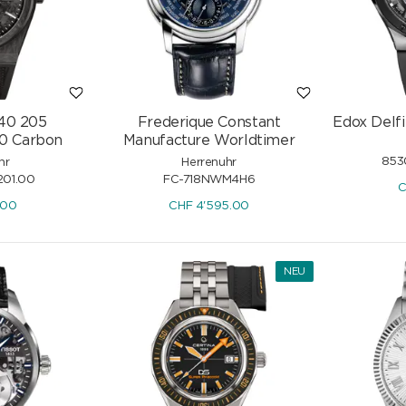
 40 205
Frederique Constant
Edox Delf
0 Carbon
Manufacture Worldtimer
853
hr
Herrenuhr
201.00
FC-718NWM4H6
C
.00
CHF
4'595.00
NEU