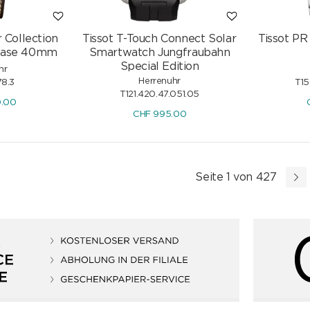
 Collection
Tissot T-Touch Connect Solar
Tissot P
hase 40mm
Smartwatch Jungfraubahn
Special Edition
hr
Herrenuhr
78.3
T15
T121.420.47.051.05
0.00
CHF
995.00
Seite 1 von 427