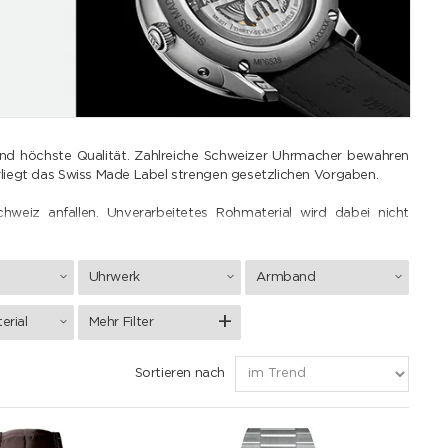
 und höchste Qualität. Zahlreiche Schweizer Uhrmacher bewahren
rliegt das Swiss Made Label strengen gesetzlichen Vorgaben.
weiz anfallen. Unverarbeitetes Rohmaterial wird dabei nicht
der Schweiz erfolgen. Bei rein mechanischen Uhren umfasst dies
ordern zusätzlich die Entwicklung von Leiterplatte, Display und
ese Anforderungen erfüllen.
Uhrwerk
Armband
 montiert und abschliessend geprüft werden. Mindestens die Hälfte
erial
Mehr Filter
s Uhrwerks in das Gehäuse, sowie die finale Qualitätskontrolle
Sortieren nach
e Anpassungen sind Teil der “Swissness”-Gesetzgebung, die den
 verstärkt und die Anforderungen an die Wertschöpfung in der