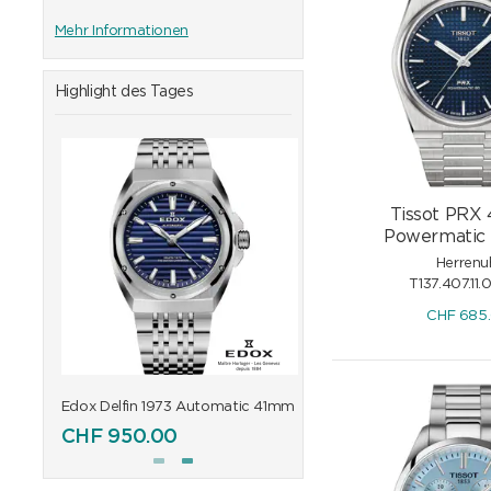
Mehr Informationen
Highlight des Tages
Tissot PRX
Powermatic 
Herrenu
T137.407.11.
CHF
685
41mm
Edox Delfin 1973 Automatic 41mm
Edox Delfin 1973 Automa
CHF
950.00
CHF
895.00