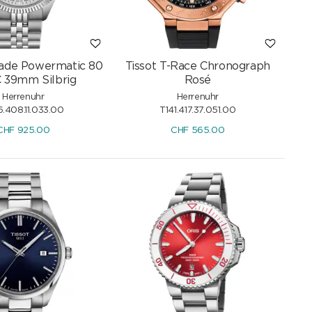
llade Powermatic 80
Tissot T-Race Chronograph
 39mm Silbrig
Rosé
Herrenuhr
Herrenuhr
6.408.11.033.00
T141.417.37.051.00
CHF
925.00
CHF
565.00