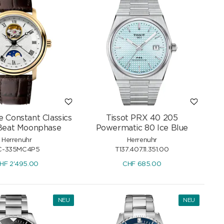
rhindern. So bleibt Swiss Made auch in Zukunft ein verlässliches
e Constant Classics
Tissot PRX 40 205
Beat Moonphase
Powermatic 80 Ice Blue
Herrenuhr
Herrenuhr
C-335MC4P5
T137.407.11.351.00
HF
2'495.00
CHF
685.00
NEU
NEU