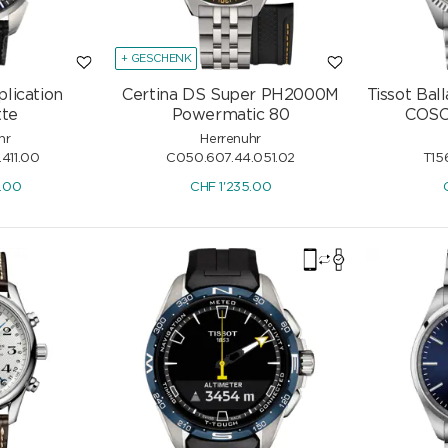
+ GESCHENK
lication
Certina DS Super PH2000M
Tissot Ba
tte
Powermatic 80
COSC
hr
Herrenuhr
411.00
C050.607.44.051.02
T15
.00
CHF
1'235.00