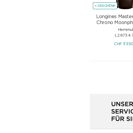
+ GESCHENK
Longines Master
Chrono Moonp
Herrenu
L2.673.4.
CHF
3'35