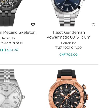
in Mecano Skeleton
Tissot Gentleman
Powermatic 80 Silicium
Herrenuhr
03 357GN NGN
Herrenuhr
T127.407.11.041.00
HF
1'590.00
CHF
795.00