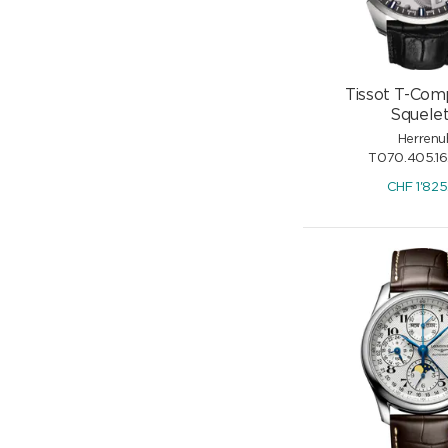
Tissot T-Comp
Squele
Herrenu
T070.405.16.
CHF
1'825