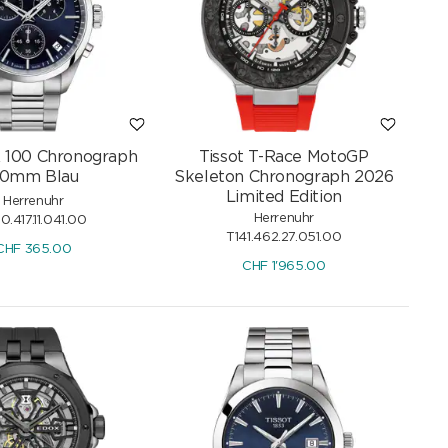
R 100 Chronograph
Tissot T-Race MotoGP
0mm Blau
Skeleton Chronograph 2026
Limited Edition
Herrenuhr
Herrenuhr
0.417.11.041.00
T141.462.27.051.00
CHF
365.00
CHF
1'965.00