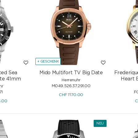
st es, die Glaubwürdigkeit des Labels zu sichern und Missbrauch zu ve
tät.
+ GESCHENK
ced Sea
Mido Multifort TV Big Date
Frederiqu
ate 41mm
Heart 
Herrenuhr
M049.526.37.291.00
hr
71
F
CHF
1'170.00
5.00
C
NEU