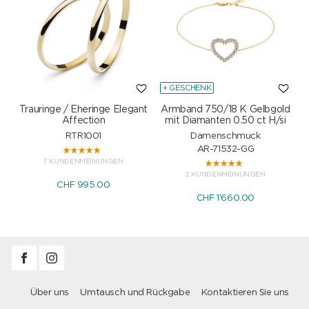
+ GESCHENK
Trauringe / Eheringe Elegant
Armband 750/18 K Gelbgold
Affection
mit Diamanten 0.50 ct H/si
RTR1001
Damenschmuck
AR-71532-GG
7 KUNDENMEINUNGEN
2 KUNDENMEINUNGEN
CHF 995.00
CHF 1'660.00
Über uns
Umtausch und Rückgabe
Kontaktieren Sie uns