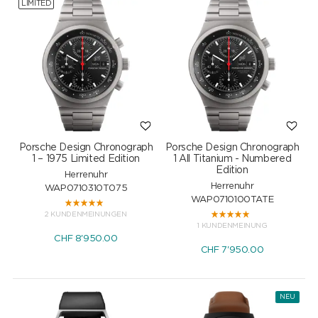
LIMITED
Porsche Design Chronograph
Porsche Design Chronograph
1 – 1975 Limited Edition
1 All Titanium - Numbered
Edition
Herrenuhr
Herrenuhr
WAP0710310T075
WAP0710100TATE
2 KUNDENMEINUNGEN
1 KUNDENMEINUNG
CHF
8'950.00
CHF
7'950.00
NEU