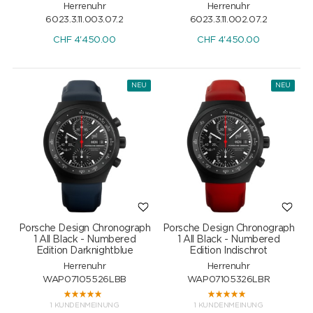
Herrenuhr
Herrenuhr
6023.3.11.003.07.2
6023.3.11.002.07.2
CHF
4'450.00
CHF
4'450.00
NEU
NEU
Porsche Design Chronograph
Porsche Design Chronograph
1 All Black - Numbered
1 All Black - Numbered
Edition Darknightblue
Edition Indischrot
Herrenuhr
Herrenuhr
WAP07105526LBB
WAP07105326LBR
1 KUNDENMEINUNG
1 KUNDENMEINUNG