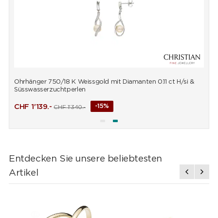
Ohrhänger 750/18 K Weissgold mit Diamanten 0.11 ct H/si &
A
Süsswasserzuchtperlen
CHF
1'139.-
-15%
CHF
1'340.-
Entdecken Sie unsere beliebtesten
Artikel