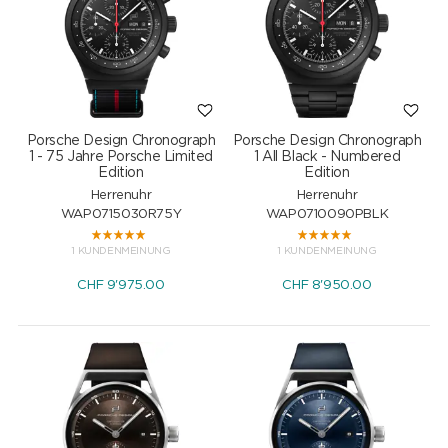
Porsche Design Chronograph
Porsche Design Chronograph
1 - 75 Jahre Porsche Limited
1 All Black - Numbered
Edition
Edition
Herrenuhr
Herrenuhr
WAP0715030R75Y
WAP0710090PBLK
1 KUNDENMEINUNG
1 KUNDENMEINUNG
CHF
9'975.00
CHF
8'950.00