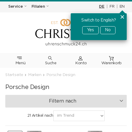
DE
|
FR
|
EN
Service
Filialen
Switch to English?
Yes
No
Menü
Suche
Warenkorb
Startseite
Marken
Porsche Design
Porsche Design
Filtern nach
21 Artikel nach