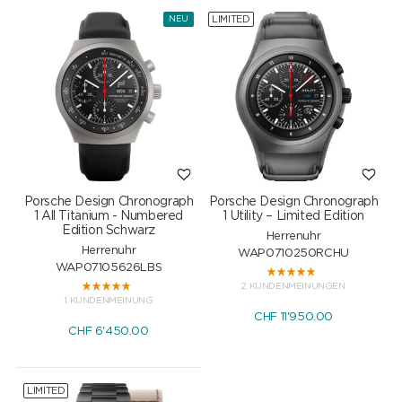
LIMITED
NEU
Porsche Design Chronograph
Porsche Design Chronograph
1 All Titanium - Numbered
1 Utility – Limited Edition
Edition Schwarz
Herrenuhr
Herrenuhr
WAP0710250RCHU
WAP07105626LBS
2 KUNDENMEINUNGEN
1 KUNDENMEINUNG
CHF
11'950.00
CHF
6'450.00
LIMITED