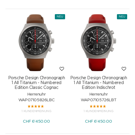
NEU
NEU
Porsche Design Chronograph
Porsche Design Chronograph
1 All Titanium - Numbered
1 All Titanium - Numbered
Edition Classic Cognac
Edition Indischrot
Herrenuhr
Herrenuhr
WAP07105826LBC
WAP07105726LBT
1 KUNDENMEINUNG
1 KUNDENMEINUNG
CHF
6'450.00
CHF
6'450.00