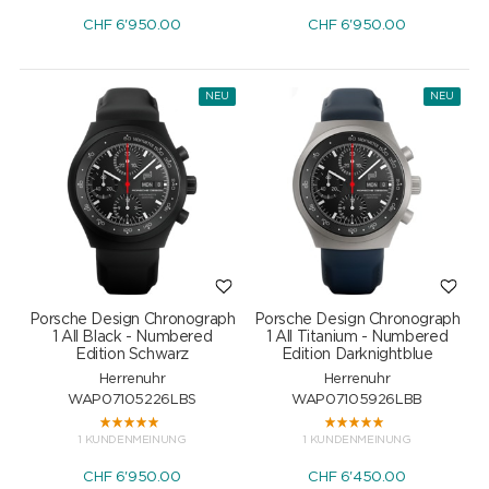
CHF
6'950.00
CHF
6'950.00
NEU
NEU
Porsche Design Chronograph
Porsche Design Chronograph
1 All Black - Numbered
1 All Titanium - Numbered
Edition Schwarz
Edition Darknightblue
Herrenuhr
Herrenuhr
WAP07105226LBS
WAP07105926LBB
1 KUNDENMEINUNG
1 KUNDENMEINUNG
CHF
6'950.00
CHF
6'450.00