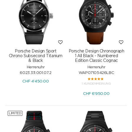
Porsche Design Sport
Porsche Design Chronograph
Chrono Subsecond Titanium
1 All Black - Numbered
& Black
Edition Classic Cognac
Herrenuhr
Herrenuhr
6023.3.11.001.07.2
WAP07105426LBC
CHF
4'450.00
1 KUNDENMEINUNG
CHF
6'950.00
LIMITED