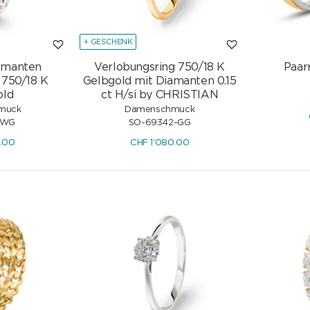
+ GESCHENK
iamanten
Verlobungsring 750/18 K
Paar
 750/18 K
Gelbgold mit Diamanten 0.15
old
ct H/si by CHRISTIAN
muck
Damenschmuck
-WG
SO-69342-GG
0.00
CHF
1'080.00