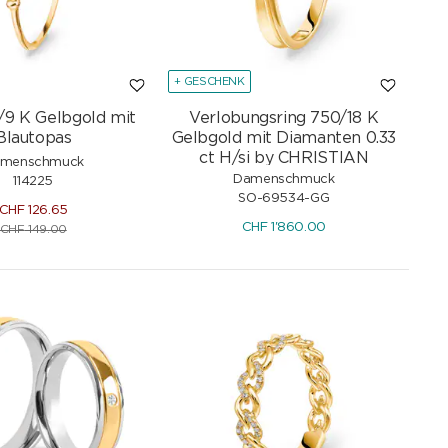
+ GESCHENK
/9 K Gelbgold mit
Verlobungsring 750/18 K
Blautopas
Gelbgold mit Diamanten 0.33
ct H/si by CHRISTIAN
menschmuck
Damenschmuck
114225
SO-69534-GG
CHF
126.65
CHF
1'860.00
CHF
149.00