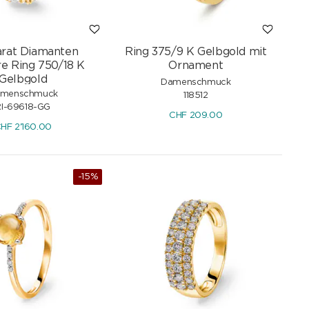
Karat Diamanten
Ring 375/9 K Gelbgold mit
e Ring 750/18 K
Ornament
Gelbgold
Damenschmuck
menschmuck
118512
RI-69618-GG
CHF
209.00
CHF
2'160.00
-15%