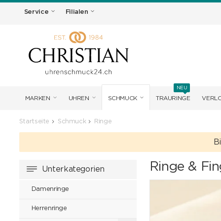
Service
Filialen
NEU
MARKEN
UHREN
SCHMUCK
TRAURINGE
VERL
Startseite
Schmuck
Ringe
B
Ringe & Fin
Unterkategorien
Damenringe
Herrenringe