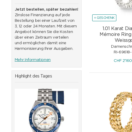
Jetzt bestellen, später bezahlen!
Zinslose Finanzierung auf jede
+ GESCHENK
Bestellung bei einer Laufzeit von
3, 12 oder 24 Monaten. Mit diesem
1.01 Karat D
Angebot können Sie die Kosten
Mémoire Ring
über einen Zeitraum verteilen
Weissg
und ermöglichen damit eine
Damensch
Harmonisierung Ihrer Ausgaben.
RI-69618
Mehr Informationen
CHF
2'16
Highlight des Tages