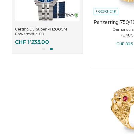
+ GESCHENK
Panzerring 750/1
Certina DS Super PH2000M
Certina DS Super PH200
Damensch
Powermatic 80
Powermatic 80
RO48G
CHF
1'235.00
CHF
1'235.00
CHF
895