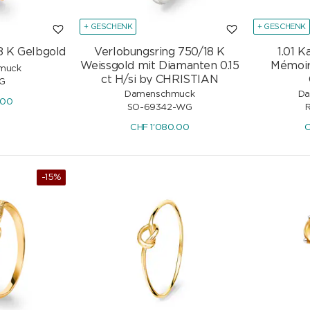
+ GESCHENK
+ GESCHENK
8 K Gelbgold
Verlobungsring 750/18 K
1.01 
Weissgold mit Diamanten 0.15
Mémoir
0M
Certina DS Super PH2000M
muck
ct H/si by CHRISTIAN
Powermatic 80
G
Damenschmuck
Da
CHF
1'235.00
.00
SO-69342-WG
CHF
1'080.00
-15%