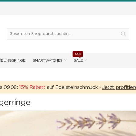
-65%
OBUNGSRINGE
SMARTWATCHES
SALE
is 09.08:
15% Rabatt
auf Edelsteinschmuck -
Jetzt profitie
gerringe