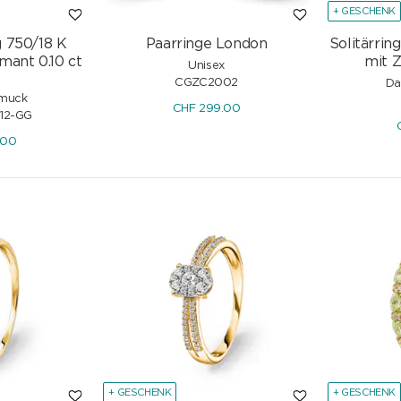
+ GESCHENK
g 750/18 K
Paarringe London
Solitärrin
mant 0.10 ct
mit Z
Unisex
CGZC2002
Da
muck
CHF
299.00
12-GG
.00
+ GESCHENK
+ GESCHENK