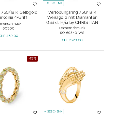
+ GESCHENK
g 750/18 K Gelbgold
Verlobungsring 750/18 K
irkonia 4-Griff
Weissgold mit Diamanten
0.33 ct H/si by CHRISTIAN
menschmuck
Damenschmuck
60500
SO-69340-WG
CHF
469.00
CHF
1'320.00
-15%
+ GESCHENK