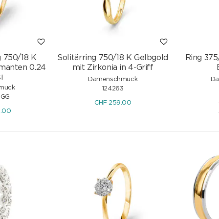
g 750/18 K
Solitärring 750/18 K Gelbgold
Ring 375
amanten 0.24
mit Zirkonia in 4-Griff
i
Damenschmuck
Da
muck
124263
-GG
CHF
259.00
0.00