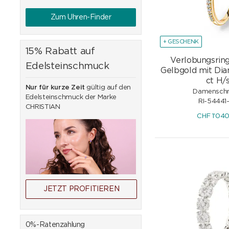
Zum Uhren-Finder
+ GESCHENK
15% Rabatt auf
Verlobungsrin
Edelsteinschmuck
Gelbgold mit Di
ct H/s
Nur für kurze Zeit
gültig auf den
Damensch
Edelsteinschmuck der Marke
RI-54441
CHRISTIAN
CHF
1'04
JETZT PROFITIEREN
0%-Ratenzahlung