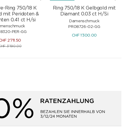
e-Ring 750/18 K
Ring 750/18 K Gelbgold mit
d mit Peridoten &
Diamant 0.03 ct H/Si
ten 0.41 ct H/si
Damenschmuck
menschmuck
PR08726-02-GG
118320-PER-GG
CHF
1'300.00
CHF
2'711.50
CHF
3'190.00