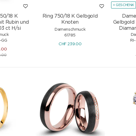
+ GESCHENK
750/18 K
Ring 750/18 K Gelbgold
Damen
it Rubin und
Knoten
Gelbgold 
3 ct H/si
Diaman
Damenschmuck
muck
Da
61785
2-GG
RI
CHF
239.00
4.00
.00