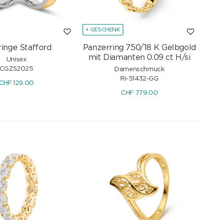
+ GESCHENK
ringe Stafford
Panzerring 750/18 K Gelbgold
mit Diamanten 0.09 ct H/si
Unisex
CGZS2025
Damenschmuck
RI-51432-GG
CHF
129.00
CHF
779.00