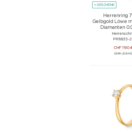
+ GESCHENK
Herrenring 
Gelbgold Löwe m
Diamanten 0.0
Herrensch
PR11835-
CHF
1'90
CHF
2'240