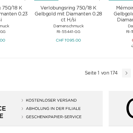
g 750/18 K
Verlobungsring 750/18 K
Mémoir
amanten 0.23
Gelbgold mit Diamanten 0.28
Gelbgol
i
ct H/si
Diaman
muck
Damenschmuck
Da
-GG
RI-55441-GG
RI-
.00
CHF
1'095.00
Seite 1 von 174