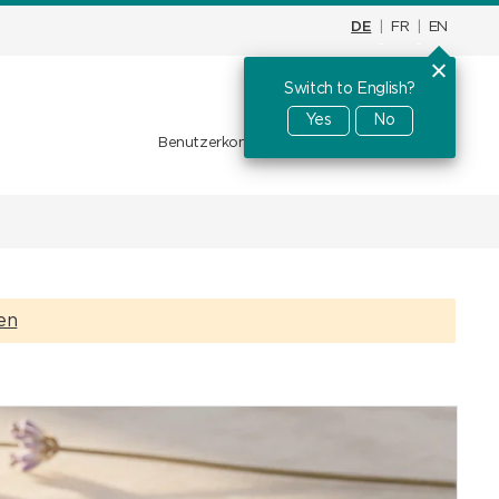
DE
|
FR
|
EN
Switch to English?
Warenkorb
CHF
0.00
Yes
No
Benutzerkonto
Favoriten
Anmelden
ren