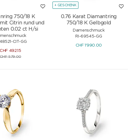
+ GESCHENK
ring 750/18 K
0.76 Karat Diamantring
mit Citrin rund und
750/18 K Gelbgold
ten 0.02 ct H/si
Damenschmuck
menschmuck
RI-69545-GG
-48521-CIT-GG
CHF
1'990.00
CHF
492.15
CHF
579.00