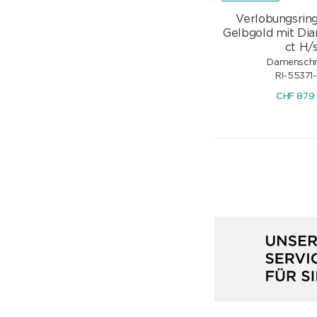
Verlobungsrin
Gelbgold mit Di
ct H/s
Damensch
RI-55371
CHF
879