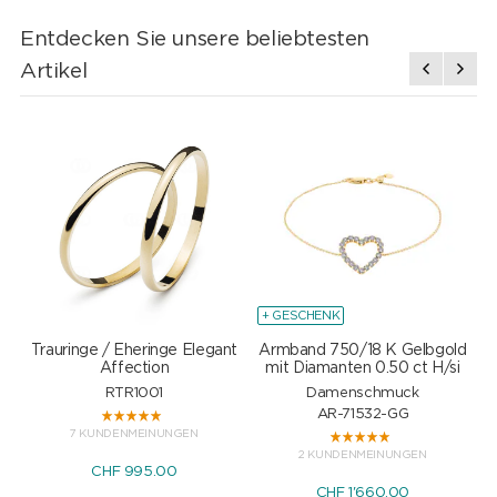
Entdecken Sie unsere beliebtesten
Artikel
+ GESCHENK
Trauringe / Eheringe Elegant
Armband 750/18 K Gelbgold
Affection
mit Diamanten 0.50 ct H/si
RTR1001
Damenschmuck
AR-71532-GG
7 KUNDENMEINUNGEN
2 KUNDENMEINUNGEN
CHF 995.00
CHF 1'660.00