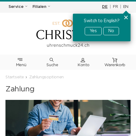
DE
|
FR
|
EN
Service
Filialen
Switch to English?
Yes
No
Menü
Suche
Warenkorb
Startseite
Zahlungsoptionen
Zahlung