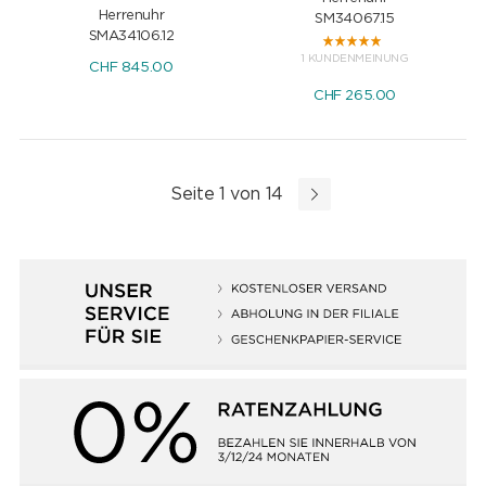
Herrenuhr
SM34067.15
SMA34106.12
1 KUNDENMEINUNG
CHF
845.00
CHF
265.00
Seite 1 von 14