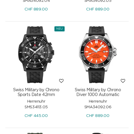
SMA34092.04
SMA34092.05
CHF
889.00
CHF
889.00
NEU
Swiss Military by Chrono
Swiss Military by Chrono
Sports Date 42mm
Diver 1000 Automatic
Herrenuhr
Herrenuhr
SMS34113.05
SMA34092.06
CHF
445.00
CHF
889.00