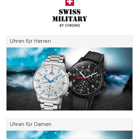
Vielseitigkeit sind die Uhren von Swiss Military by Chrono ideal für
Menschen mit einem aktiven Lebensstil, sowohl im Berufsleben
als auch in der Freizeit.
Als offizielles Lizenzprodukt der Schweizer Eidgenossenschaft
verkörpert jede Uhr die strengen Swiss Made-Standards, die
weltweit für Qualität und handwerkliche Exzellenz stehen. Vom
Uhren für Herren
ersten Entwurf bis zur finalen Montage werden alle
Produktionsschritte in der Schweiz durchgeführt. Die Marke
verwendet ausschliesslich Uhrwerke renommierter Schweizer
Hersteller wie ETA, Ronda und Sellita, um höchste Präzision und
Langlebigkeit zu gewährleisten.
Swiss Military by Chrono vereint Tradition und Innovation. Die
Uhren werden in einem historischen Gebäude gefertigt, das einst
eine der ersten Uhrmacherschulen der Schweiz beherbergte.
Heute steht dieser Standort für die Leidenschaft und das Know-
how der Schweizer Uhrmachertradition, die in jedem Detail der
Uhren spürbar ist.
Wir sind offizieller Händler der Marke Swiss Military by Chrono.
Uhren für Damen
Das hat für Sie als Kunde entscheidende Vorteile hinsichtlich der
Sicherheit, Garantieleistungen und des After-Sales-Service beim
Online-Kauf.