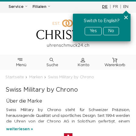
DE
|
FR
|
EN
Service
Filialen
Switch to English?
Yes
No
Menü
Suche
Warenkorb
Startseite
Marken
Swiss Military by Chrono
Swiss Military by Chrono
Über die Marke
Swiss Military by Chrono steht für Schweizer Präzision,
herausragende Qualität und sportliches Design. Seit 1994 werden
die Uhren von der Chrono AG in Solothurn gefertigt, einem
Familienunternehmen mit über 35 Jahren Erfahrung in der
weiterlesen »
Uhrmacherkunst. Mit ihrem markanten Design und ihrer