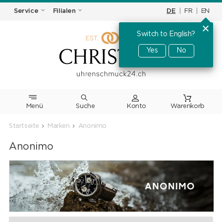
DE
|
FR
|
EN
Service
Filialen
Switch to English?
Yes
No
Menü
Suche
Warenkorb
Startseite
Marken
Anonimo
Anonimo