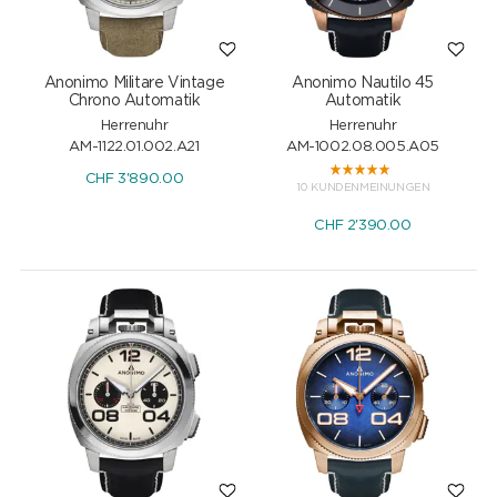
Anonimo Militare Vintage
Anonimo Nautilo 45
Chrono Automatik
Automatik
Herrenuhr
Herrenuhr
AM-1122.01.002.A21
AM-1002.08.005.A05
CHF
3'890.00
10 KUNDENMEINUNGEN
CHF
2'390.00