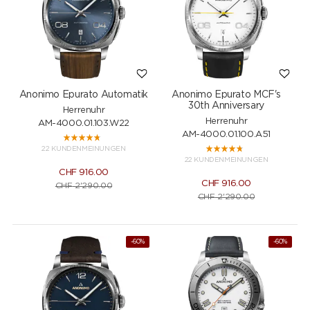
Anonimo Epurato Automatik
Anonimo Epurato MCF's
30th Anniversary
Herrenuhr
Herrenuhr
AM-4000.01.103.W22
AM-4000.01.100.A51
22 KUNDENMEINUNGEN
22 KUNDENMEINUNGEN
CHF
916.00
CHF
916.00
CHF
2'290.00
CHF
2'290.00
-60%
-60%