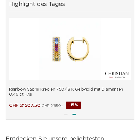
Highlight des Tages
Rainbow Saphir Kreolen 750/18 K Gelbgold mit Diamanten
R
0.46 ct H/si
0
CHF
2'507.50
-15%
CHF
2'950.-
Entdecken Sie unsere beliebtesten