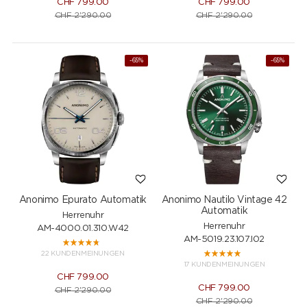
CHF
799.00
CHF
799.00
CHF
2'290.00
CHF
2'290.00
-65%
-65%
Anonimo Epurato Automatik
Anonimo Nautilo Vintage 42
Automatik
Herrenuhr
Herrenuhr
AM-4000.01.310.W42
AM-5019.23.107.I02
22 KUNDENMEINUNGEN
17 KUNDENMEINUNGEN
CHF
799.00
CHF
799.00
CHF
2'290.00
CHF
2'290.00