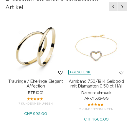
Artikel
+ GESCHENK
Trauringe / Eheringe Elegant
Armband 750/18 K Gelbgold
Affection
mit Diamanten 0.50 ct H/si
RTR1001
Damenschmuck
AR-71532-GG
7 KUNDENMEINUNGEN
2 KUNDENMEINUNGEN
CHF 995.00
CHF 1'660.00