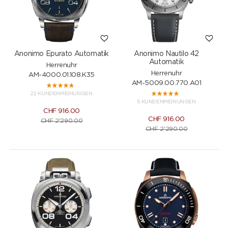
Anonimo Epurato Automatik
Anonimo Nautilo 42
Automatik
Herrenuhr
Herrenuhr
AM-4000.01.108.K35
AM-5009.00.770.A01
22 KUNDENMEINUNGEN
5 KUNDENMEINUNGEN
CHF
916.00
CHF
916.00
CHF
2'290.00
CHF
2'290.00