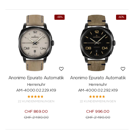
-65%
-60%
Anonimo Epurato Automatik
Anonimo Epurato Automatik
Herrenuhr
Herrenuhr
AM-4000.02.229.K19
AM-4000.02.292.K19
22 KUNDENMEINUNGEN
22 KUNDENMEINUNGEN
CHF
869.00
CHF
996.00
CHF
2'490.00
CHF
2'490.00