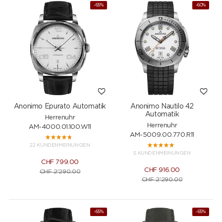
-65%
-60%
Anonimo Epurato Automatik
Anonimo Nautilo 42
Automatik
Herrenuhr
Herrenuhr
AM-4000.01.100.W11
AM-5009.00.770.R11
22 KUNDENMEINUNGEN
5 KUNDENMEINUNGEN
CHF
799.00
CHF
916.00
CHF
2'290.00
CHF
2'290.00
-65%
-65%