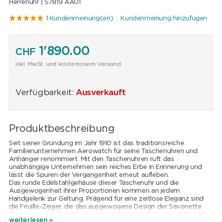
Herrenuhr |
57819 AA01
1 Kundenmeinung(en)
Kundenmeinung hinzufügen
1'890.00
CHF
inkl. MwSt. und kostenlosem Versand
Verfügbarkeit:
Ausverkauft
Produktbeschreibung
Seit seiner Gründung im Jahr 1910 ist das traditionsreiche
Familienunternehmen Aerowatch für seine Taschenuhren und
Anhänger renommiert. Mit den Taschenuhren ruft das
unabhängige Unternehmen sein reiches Erbe in Erinnerung und
lässt die Spuren der Vergangenheit erneut aufleben.
Das runde Edelstahlgehäuse dieser Taschenuhr und die
Ausgewogenheit ihrer Proportionen kommen an jedem
Handgelenk zur Geltung. Prägend für eine zeitlose Eleganz sind
die Feuille-Zeiger, die das ausgewogene Design der Savonette
Skeleton vollenden. Eine Augenweide bietet das mit viel Sorgfalt
weiterlesen »