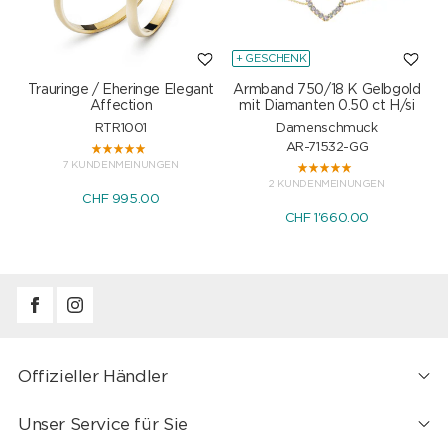
+ GESCHENK
Trauringe / Eheringe Elegant
Armband 750/18 K Gelbgold
Affection
mit Diamanten 0.50 ct H/si
RTR1001
Damenschmuck
AR-71532-GG
7 KUNDENMEINUNGEN
2 KUNDENMEINUNGEN
CHF 995.00
CHF 1'660.00
Offizieller Händler
Unser Service für Sie