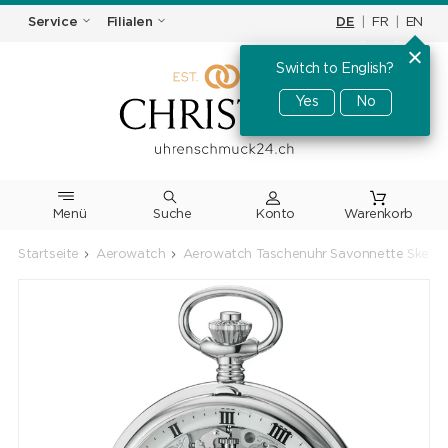
DE
|
FR
|
EN
Service
Filialen
Switch to English?
Yes
No
Menü
Suche
Warenkorb
Startseite
Aerowatch
Aerowatch Taschenuhr Savonnette Skeleto