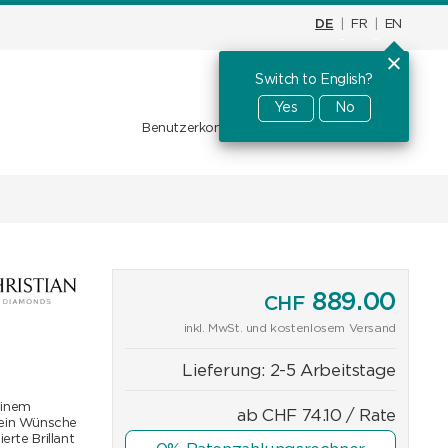
DE
|
FR
|
EN
Switch to English?
Warenkorb
CHF
0.00
Yes
No
Benutzerkonto
Favoriten
Anmelden
889.00
CHF
inkl. MwSt. und kostenlosem Versand
Lieferung:
2-5 Arbeitstage
einem
ab
CHF
74.10
/ Rate
kein Wünsche
erte Brillant