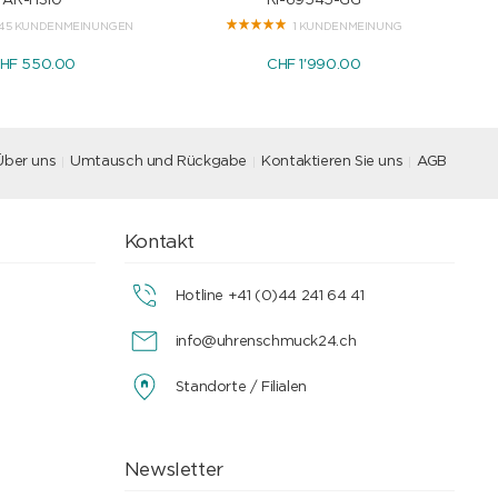
AR-H310
RI-69545-GG
45 KUNDENMEINUNGEN
1 KUNDENMEINUNG
HF 550.00
CHF 1'990.00
Über uns
Umtausch und Rückgabe
Kontaktieren Sie uns
AGB
Kontakt
Hotline +41 (0)44 241 64 41
info@uhrenschmuck24.ch
Standorte / Filialen
Newsletter