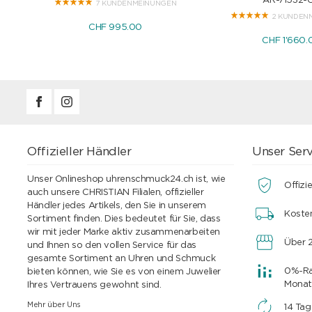
AR-71532-
7 KUNDENMEINUNGEN
2 KUNDEN
CHF 995.00
CHF 1'660.
Offizieller Händler
Unser Serv
Unser Onlineshop uhrenschmuck24.ch ist, wie
Offizie
auch unsere CHRISTIAN Filialen, offizieller
Händler jedes Artikels, den Sie in unserem
Koste
Sortiment finden. Dies bedeutet für Sie, dass
wir mit jeder Marke aktiv zusammenarbeiten
Über 2
und Ihnen so den vollen Service für das
gesamte Sortiment an Uhren und Schmuck
0%-Rat
bieten können, wie Sie es von einem Juwelier
Monat
Ihres Vertrauens gewohnt sind.
Mehr über Uns
14 Ta