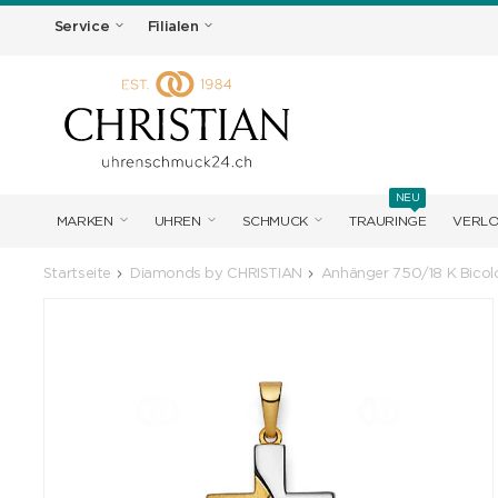
Service
Filialen
NEU
MARKEN
UHREN
SCHMUCK
TRAURINGE
VERL
Startseite
Diamonds by CHRISTIAN
Anhänger 750/18 K Bicol