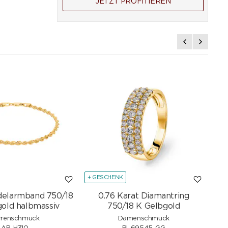
JETZT PROFITIEREN
+ GESCHENK
+ G
delarmband 750/18
0.76 Karat Diamantring
Sc
old halbmassiv
750/18 K Gelbgold
rrenschmuck
Damenschmuck