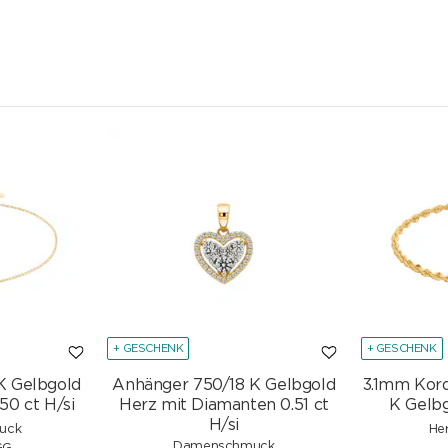
+ GESCHENK
+ GESCHENK
K Gelbgold
Anhänger 750/18 K Gelbgold
3.1mm Kor
50 ct H/si
Herz mit Diamanten 0.51 ct
K Gelbg
H/si
uck
He
Damenschmuck