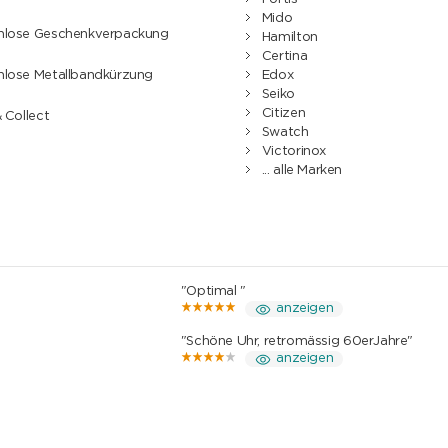
Mido
nlose Geschenkverpackung
Hamilton
Certina
nlose Metallbandkürzung
Edox
Seiko
Citizen
& Collect
Swatch
Victorinox
... alle Marken
"Optimal "
anzeigen
"Schöne Uhr, retromässig 60erJahre"
anzeigen