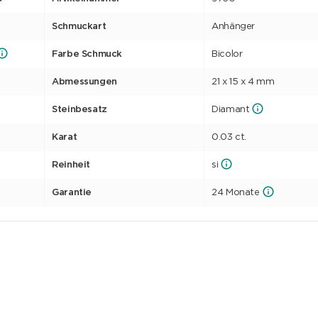
Schmuckart
Anhänger
Farbe Schmuck
Bicolor
Abmessungen
21 x 15 x 4 mm
Steinbesatz
Diamant
Karat
0.03 ct.
Reinheit
si
Garantie
24 Monate