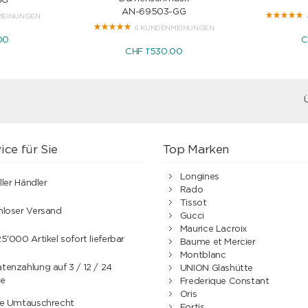
GG
AN-69503-GG
MEINUNGEN
6 KUNDENMEINUNGEN
00
C
CHF 1'530.00
ice für Sie
Top Marken
Longines
ller Händler
Rado
Tissot
nloser Versand
Gucci
Maurice Lacroix
5'000 Artikel sofort lieferbar
Baume et Mercier
Montblanc
enzahlung auf 3 / 12 / 24
UNION Glashütte
e
Frederique Constant
Oris
ge Umtauschrecht
Fortis