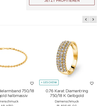
JETZT PROFITIEREN
+ GESCHENK
+ G
delarmband 750/18
0.76 Karat Diamantring
Sc
old halbmassiv
750/18 K Gelbgold
rrenschmuck
Damenschmuck