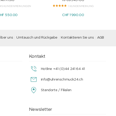
AR-H310
RI-69545-GG
45 KUNDENMEINUNGEN
1 KUNDENMEINUNG
HF 550.00
CHF 1'990.00
Über uns
Umtausch und Rückgabe
Kontaktieren Sie uns
AGB
Kontakt
Hotline +41 (0)44 241 64 41
info@uhrenschmuck24.ch
Standorte / Filialen
Newsletter