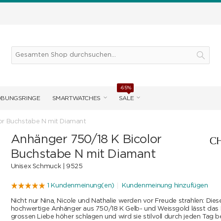
-65%
OBUNGSRINGE
SMARTWATCHES
SALE
or Buchstabe N mit Diamant
Anhänger 750/18 K Bicolor
Buchstabe N mit Diamant
Unisex Schmuck |
9525
1 Kundenmeinung(en)
Kundenmeinung hinzufügen
Nicht nur Nina, Nicole und Nathalie werden vor Freude strahlen: Dies
hochwertige Anhänger aus 750/18 K Gelb- und Weissgold lässt das H
grossen Liebe höher schlagen und wird sie stilvoll durch jeden Tag b