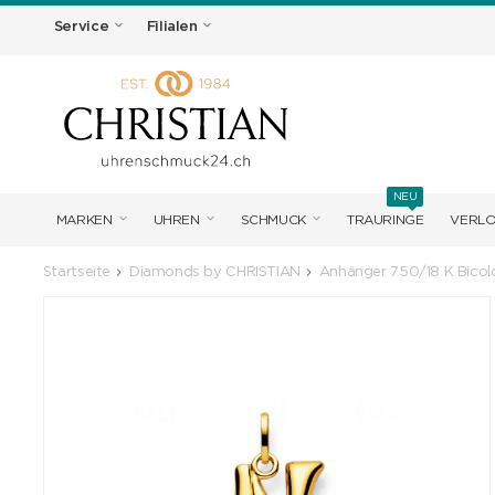
Service
Filialen
NEU
MARKEN
UHREN
SCHMUCK
TRAURINGE
VERL
Startseite
Diamonds by CHRISTIAN
Anhänger 750/18 K Bicol