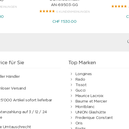
GG
AN-69503-GG
MEINUNGEN
6 KUNDENMEINUNGEN
00
C
CHF 1'530.00
ice für Sie
Top Marken
Longines
ller Händler
Rado
Tissot
nloser Versand
Gucci
Maurice Lacroix
5'000 Artikel sofort lieferbar
Baume et Mercier
Montblanc
enzahlung auf 3 / 12 / 24
UNION Glashütte
e
Frederique Constant
Oris
ge Umtauschrecht
Fortis