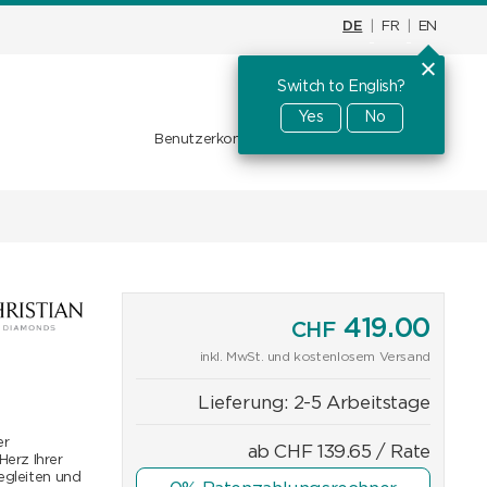
DE
|
FR
|
EN
Switch to English?
Warenkorb
CHF
0.00
Yes
No
Benutzerkonto
Favoriten
Anmelden
419.00
CHF
inkl. MwSt. und kostenlosem Versand
Lieferung:
2-5 Arbeitstage
er
ab
CHF
139.65
/ Rate
erz Ihrer
egleiten und