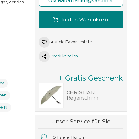
0% Ratenzahlungsrechner
ight, der das
In den Warenkorb
Auf die Favoritenliste
Produkt teilen
+ Gratis Geschenk
ck
CHRISTIAN
inen
Regenschirm
be N
Unser Service für Sie
Offizieller Händler