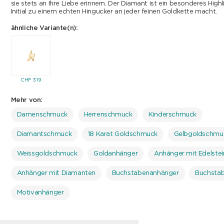
sie stets an Ihre Liebe erinnern. Der Diamant ist ein besonderes Highl
Initial zu einem echten Hingucker an jeder feinen Goldkette macht.
ähnliche Variante(n):
CHF
319
Mehr von:
Damenschmuck
Herrenschmuck
Kinderschmuck
Diamantschmuck
18 Karat Goldschmuck
Gelbgoldschmu
Weissgoldschmuck
Goldanhänger
Anhänger mit Edelste
Anhänger mit Diamanten
Buchstabenanhänger
Buchsta
Motivanhänger