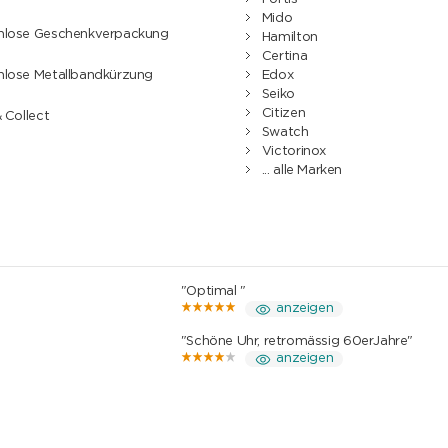
Mido
nlose Geschenkverpackung
Hamilton
Certina
nlose Metallbandkürzung
Edox
Seiko
Citizen
& Collect
Swatch
Victorinox
... alle Marken
"Optimal "
anzeigen
"Schöne Uhr, retromässig 60erJahre"
anzeigen