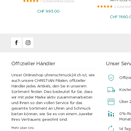
AR-71532-
7 KUNDENMEINUNGEN
2 KUNDEN
CHF 995.00
CHF 1'660.
Offizieller Händler
Unser Serv
Unser Onlineshop uhrenschmuck24.ch ist, wie
Offizie
auch unsere CHRISTIAN Filialen, offizieller
Händler jedes Artikels, den Sie in unserem
Koste
Sortiment finden. Dies bedeutet für Sie, dass
wir mit jeder Marke aktiv zusammenarbeiten
Über 2
und Ihnen so den vollen Service für das
gesamte Sortiment an Uhren und Schmuck
0%-Rat
bieten können, wie Sie es von einem Juwelier
Monat
Ihres Vertrauens gewohnt sind.
Mehr über Uns
14 Ta