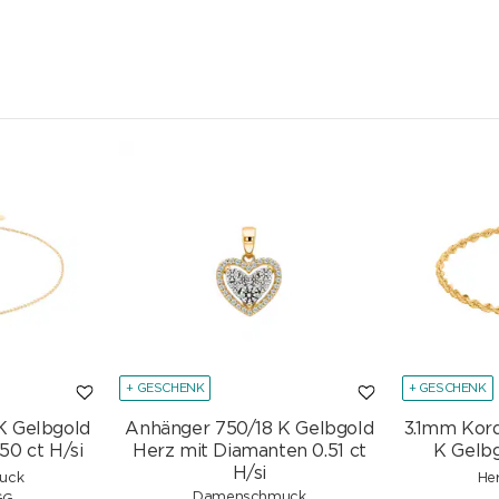
+ GESCHENK
+ GESCHENK
K Gelbgold
Anhänger 750/18 K Gelbgold
3.1mm Kor
50 ct H/si
Herz mit Diamanten 0.51 ct
K Gelbg
H/si
uck
He
Damenschmuck