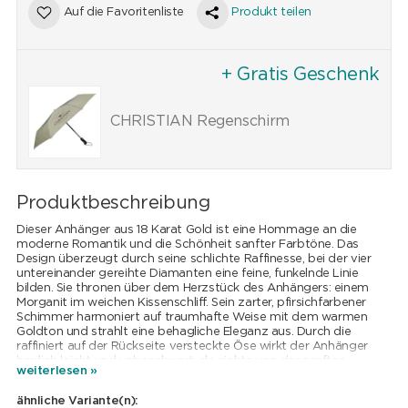
Auf die Favoritenliste
Produkt teilen
+ Gratis Geschenk
CHRISTIAN Regenschirm
Produktbeschreibung
Dieser Anhänger aus 18 Karat Gold ist eine Hommage an die
moderne Romantik und die Schönheit sanfter Farbtöne. Das
Design überzeugt durch seine schlichte Raffinesse, bei der vier
untereinander gereihte Diamanten eine feine, funkelnde Linie
bilden. Sie thronen über dem Herzstück des Anhängers: einem
Morganit im weichen Kissenschliff. Sein zarter, pfirsichfarbener
Schimmer harmoniert auf traumhafte Weise mit dem warmen
Goldton und strahlt eine behagliche Eleganz aus. Durch die
raffiniert auf der Rückseite versteckte Öse wirkt der Anhänger
herrlich leicht und unbeschwert, da nichts von der sanften
weiterlesen »
Schönheit der Steine ablenkt. Ein Schmuckstück, das nicht laut
sein muss, um aufzufallen – perfekt für Liebhaberinnen von
ähnliche Variante(n):
subtilem, femininem Luxus.