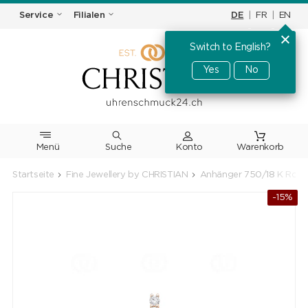
DE
|
FR
|
EN
Service
Filialen
Switch to English?
Yes
No
Menü
Suche
Warenkorb
Startseite
Fine Jewellery by CHRISTIAN
Anhänger 750/18 K Roség
-15%