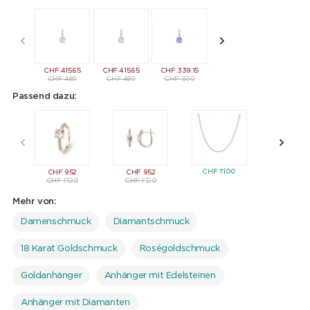
CHF
415.65
CHF
415.65
CHF
339.15
CHF
339.15
CHF
398.
CHF
489
CHF
489
CHF
399
CHF
399
CHF
46
Passend dazu:
CHF
CHF
1'100
CHF
952
CHF
952
CHF
1'120
CHF
1'120
Mehr von:
Damenschmuck
Diamantschmuck
18 Karat Goldschmuck
Roségoldschmuck
Goldanhänger
Anhänger mit Edelsteinen
Anhänger mit Diamanten