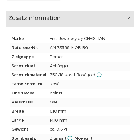
Zusatzinformation
Marke
Fine Jewellery by CHRISTIAN
Referenz-Nr.
AN-73396-MOR-RG
Zielgruppe
Damen
Schmuckart
Anhänger
Schmuckmaterial
750/18 Karat Roségold
Farbe Schmuck
Rosé
Oberfläche
poliert
Verschluss
Öse
Breite
6.10 mm
Länge
14.10 mm
Gewicht
ca. 0.6 g
Steinbesatz
Diamant
, Morganit