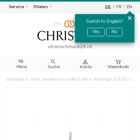
DE
|
FR
|
EN
Service
Filialen
Switch to English?
Yes
No
Menü
Suche
Warenkorb
Startseite
Silver Jewellery by CHRISTIAN
Anhänger 925 Silber rh