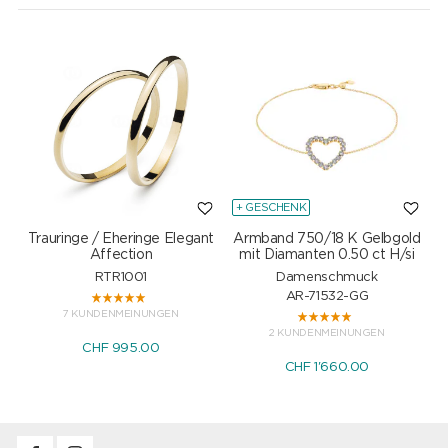
+ GESCHENK
Trauringe / Eheringe Elegant
Armband 750/18 K Gelbgold
Affection
mit Diamanten 0.50 ct H/si
RTR1001
Damenschmuck
AR-71532-GG
7 KUNDENMEINUNGEN
2 KUNDENMEINUNGEN
CHF 995.00
CHF 1'660.00