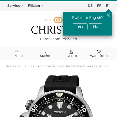
DE
|
FR
|
EN
Service
Filialen
Switch to English?
Yes
No
Menü
Suche
Warenkorb
Startseite
Citizen
Citizen Promaster Marine Diver Eco-Drive