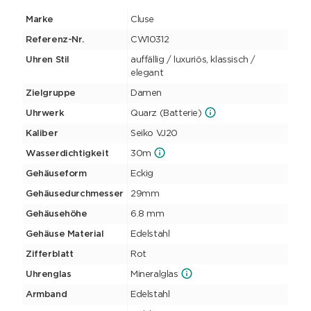
Marke
Cluse
Referenz-Nr.
CW10312
Uhren Stil
auffällig / luxuriös, klassisch /
elegant
Zielgruppe
Damen
Uhrwerk
Quarz (Batterie)
Kaliber
Seiko VJ20
Wasserdichtigkeit
30m
Gehäuseform
Eckig
Gehäusedurchmesser
29mm
Gehäusehöhe
6.8 mm
Gehäuse Material
Edelstahl
Zifferblatt
Rot
Uhrenglas
Mineralglas
Armband
Edelstahl