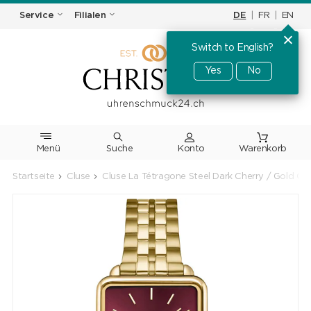
DE
|
FR
|
EN
Service
Filialen
Switch to English?
Yes
No
Menü
Suche
Warenkorb
Startseite
Cluse
Cluse La Tétragone Steel Dark Cherry / Gold Co