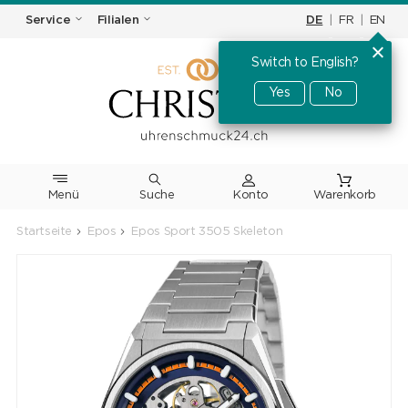
DE
|
FR
|
EN
Service
Filialen
Switch to English?
Yes
No
Menü
Suche
Warenkorb
Startseite
Epos
Epos Sport 3505 Skeleton