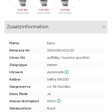
CHF
819
CHF
819
CHF
819
CHF
819
CHF
81
CHF
2'055
CHF
2'055
CHF
2'055
CHF
2'055
CHF
2'0
Zusatzinformation
Marke
Epos
Referenz-Nr.
3505.139.20.12.30
Uhren Stil
auffällig / luxuriös, sportlich
Zielgruppe
Herren
Uhrwerk
Automatik
Kaliber
Sellita SW200
Gangreserve
ca. 38 Stunden
Swiss Made
Ja
Wasserdichtigkeit
100m
Gehäuseform
Rund