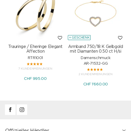
+ GESCHENK
Trauringe / Eheringe Elegant
Armband 750/18 K Gelbgold
Affection
mit Diamanten 0.50 ct H/si
RTR1001
Damenschmuck
AR-71532-GG
7 KUNDENMEINUNGEN
2 KUNDENMEINUNGEN
CHF 995.00
CHF 1'660.00
Offizieller Händler