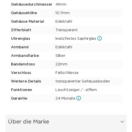
Gehäusedurchmesser
41mm
Gehäusehöhe
10.7mm
Gehäuse Material
Edelstahl
Zifferblatt
Transparent
Uhrenglas
kratzfestes Saphirglas
Armband
Edelstahl
Armbandfarbe
Silber
Bandanstoss
22mm
Verschluss
Faltschliesse
Weitere Details
transparenter Gehäuseboden
Funktionen
Leuchtzeiger / -ziffern
Garantie
24 Monate
Über die Marke