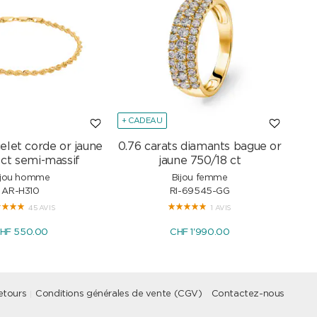
+ CADEAU
+ C
elet corde or jaune
0.76 carats diamants bague or
Col
 ct semi-massif
jaune 750/18 ct
ijou homme
Bijou femme
AR-H310
RI-69545-GG
45 AVIS
1 AVIS
HF 550.00
CHF 1'990.00
etours
Conditions générales de vente (CGV)
Contactez-nous