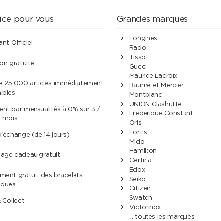
ice pour vous
Grandes marques
Longines
ant Officiel
Rado
Tissot
son gratuite
Gucci
Maurice Lacroix
de 25'000 articles immédiatement
Baume et Mercier
ibles
Montblanc
UNION Glashütte
nt par mensualités à 0% sur 3 /
Frederique Constant
4 mois
Oris
Fortis
d'échange (de 14 jours)
Mido
Hamilton
lage cadeau gratuit
Certina
Edox
ment gratuit des bracelets
Seiko
iques
Citizen
Swatch
& Collect
Victorinox
... toutes les marques