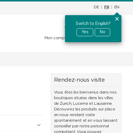
DE
|
FR
|
EN
Switch to English?
Panier d'achat
CHF
0.00
Yes
No
Mon compte
Favoris
Se connecter
Rendez-nous visite
Vous êtes les bienvenus dans nos
boutiques situées dans les villes
de Zurich, Lucerne et Lausanne.
Découvrez les produits sur place
en nous rendant visite
spontanément et en vous laissant
conseiller par notre personnel
compétent. Vous pouvez