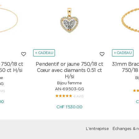
+ CADEAU
+ CADEAU
 750/18 ct
Pendentif or jaune 750/18 ct
3.1mm Brac
50 ct H/si
Cœur avec diamants 0.51 ct
750/18
H/si
me
B
Bijou femme
GG
AN-69503-GG
AVIS
6 AVIS
00
C
CHF 1'530.00
L'entreprise
Échanges & r