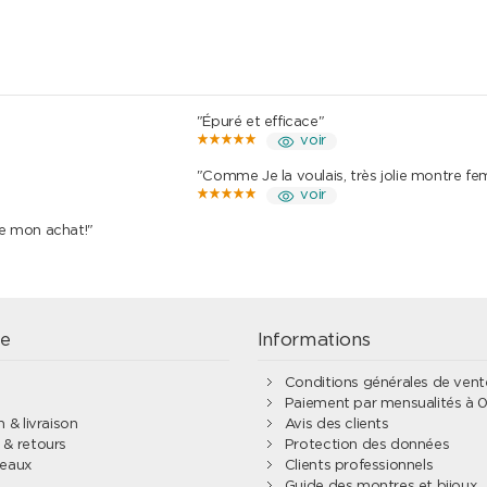
"Épuré et efficace"
voir
"Comme Je la voulais, très jolie montre f
voir
de mon achat!"
e
Informations
Conditions générales de ven
Paiement par mensualités à 
 & livraison
Avis des clients
& retours
Protection des données
deaux
Clients professionnels
Guide des montres et bijoux