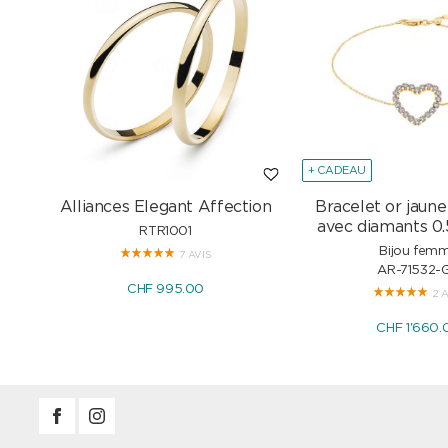
+ CADEAU
Alliances Elegant Affection
Bracelet or jaune
avec diamants 0.
RTR1001
Bijou fem
7 AVIS
AR-71532-
CHF 995.00
2 
CHF 1'660.