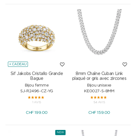
+ CADEAU
Sif Jakobs Cristallo Grande
8mm Chaîne Cuban Link
Bague
plaqué or gris avec zircones
Bijou femme
Bijou unisexe
SJ-R2496-CZ-YG
KE0027-S-8MM
1 AVIS
54 AVIS
CHF
199.00
CHF
159.00
NEW