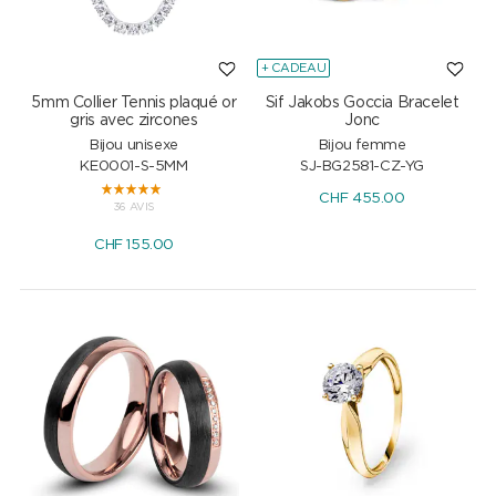
+ CADEAU
5mm Collier Tennis plaqué or
Sif Jakobs Goccia Bracelet
gris avec zircones
Jonc
Bijou unisexe
Bijou femme
KE0001-S-5MM
SJ-BG2581-CZ-YG
CHF
455.00
36 AVIS
CHF
155.00