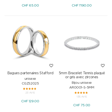
CHF
65.00
CHF
1'190.00
Bagues partenaires Stafford
5mm Bracelet Tennis plaqué
or gris avec zircones
unisexe
Bijou unisexe
CGZS2025
AR0001-S-5MM
23 AVIS
135 AVIS
CHF
129.00
CHF
75.00