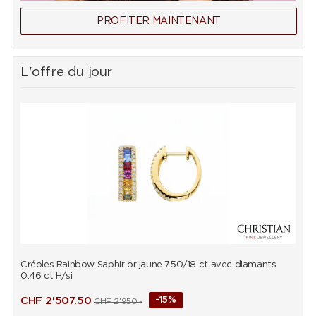
PROFITER MAINTENANT
L'offre du jour
Créoles Rainbow Saphir or jaune 750/18 ct avec diamants
B
0.46 ct H/si
d
CHF
2'507.50
-15%
CHF
2'950.-