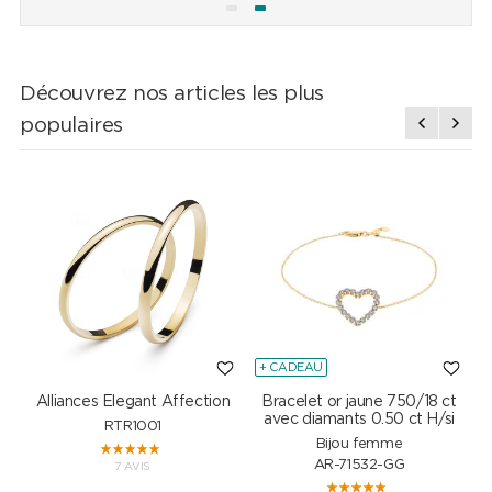
Découvrez nos articles les plus
populaires
+ CADEAU
Alliances Elegant Affection
Bracelet or jaune 750/18 ct
P
avec diamants 0.50 ct H/si
RTR1001
Bijou femme
AR-71532-GG
7 AVIS