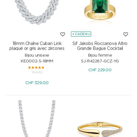
+ CADEAU
18mm Chaîne Cuban Link
Sif Jakobs Roccanova Altro
plaqué or gris avec zircones
Grande Bague Cocktail
Bijou unisexe
Bijou femme
KE0002-S-18MM
SJ-R42267-GCZ-YG
CHF
229.00
15 AVIS
CHF
329.00