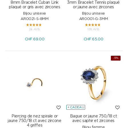
8mm Bracelet Cuban Link
3mm Bracelet Tennis plaqué
plaqué or gris avec zircones
or jaune avec zircones
Bijou unisexe
Bijou unisexe
AR0021-S-8MM
AR0001-G-3MM
24 AVIS
135 AVIS
CHF
69.00
CHF
65.00
-15%
+ CADEAU
Piercing de nez spirale or
Bague or jaune 750/18 ct
jaune 750/18 ct avec zircone
avec saphir et zircones
4 griffes
Bijou femme