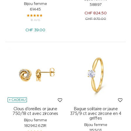
Bijou femme
58897
61445
CHF
824.50
CHF
970.00
18 AVIS
CHF
39.00
+ CADEAU
Clous d'oreilles or jaune
Bague solitaire or jaune
750/18 ct avec zircones
375/9 ct avec zircone en 4
griffes
Bijou femme
Bijou femme
182962.6ZIR
115503