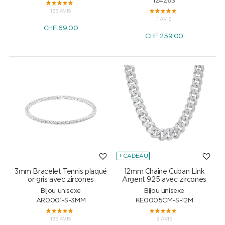
124263
135 AVIS
1 AVIS
CHF
69.00
CHF
259.00
+ CADEAU
3mm Bracelet Tennis plaqué
12mm Chaîne Cuban Link
or gris avec zircones
Argent 925 avec zircones
Bijou unisexe
Bijou unisexe
AR0001-S-3MM
KE0005CM-S-12M
135 AVIS
9 AVIS