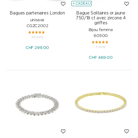
+ CADEAU
Bagues partenaires London
Bague Solitaires or jaune
750/18 ct avec zircone 4
unisexe
griffes
CGZC2002
Bijou femme
60500
33 AVIS
7 AVIS
CHF
299.00
CHF
469.00