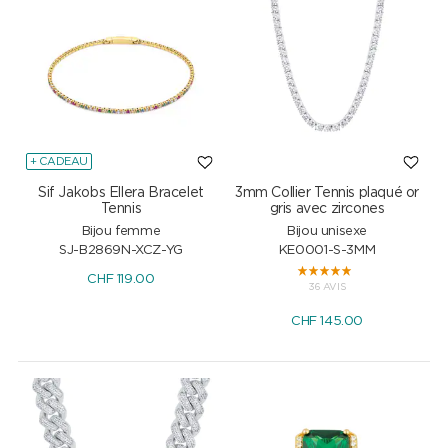
+ CADEAU
Sif Jakobs Ellera Bracelet
3mm Collier Tennis plaqué or
Tennis
gris avec zircones
Bijou femme
Bijou unisexe
SJ-B2869N-XCZ-YG
KE0001-S-3MM
CHF
119.00
36 AVIS
CHF
145.00