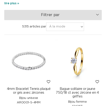
Extérieurement, elles ressemblent à s'y méprendre à des
lire plus »
diamants et ne peuvent généralement être distinguées que par
des examens complexes. Grâce à leur éclat intense et à leur
Filtrer par
longévité, les zircones sont de plus en plus souvent utilisées dans
les bagues et autres bijoux.
5315 articles par
4mm Bracelet Tennis plaqué
Bague solitaire or jaune
or gris avec zircones
750/18 ct avec zircone en 4
griffes
Bijou unisexe
Bijou femme
AR0001-S-4MM