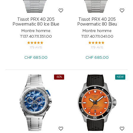
Tissot PRX 40 205
Tissot PRX 40 205
Powermatic 80 Ice Blue
Powermatic 80 Bleu
Montre homme
Montre homme
T137.407.11.351.00
T137.407.11.041.00
179 AVIS
179 AVIS
CHF
685.00
CHF
685.00
NEW
-60%
NEW