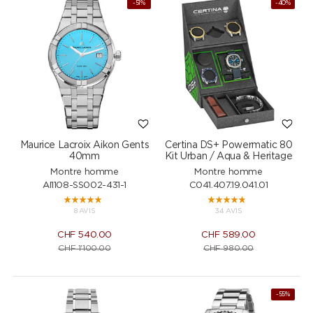
-51%
-40%
Maurice Lacroix Aikon Gents
Certina DS+ Powermatic 80
40mm
Kit Urban / Aqua & Heritage
Montre homme
Montre homme
AI1108-SS002-431-1
C041.407.19.041.01
8 AVIS
34 AVIS
CHF
540.00
CHF
589.00
CHF
1'100.00
CHF
980.00
-55%