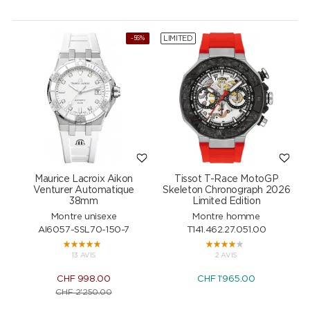
LIMITED
NEW
-56%
Maurice Lacroix Aikon
Tissot T-Race MotoGP
Venturer Automatique
Skeleton Chronograph 2026
38mm
Limited Edition
Montre unisexe
Montre homme
AI6057-SSL70-150-7
T141.462.27.051.00
13 AVIS
2 AVIS
CHF
998.00
CHF
1'965.00
CHF
2'250.00