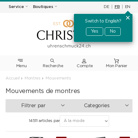
DE
|
FR
|
EN
Service
Boutiques
Switch to English?
Yes
No
Menu
Recherche
Accueil
Montres
Mouvements
Mouvements de montres
Filtrer par
Categories
14511 articles par