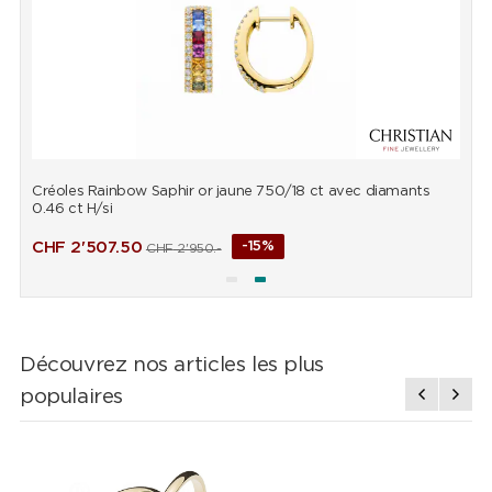
Créoles Rainbow Saphir or jaune 750/18 ct avec diamants
B
0.46 ct H/si
d
CHF
2'507.50
-15%
CHF
2'950.-
Découvrez nos articles les plus
populaires