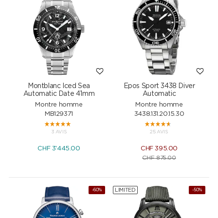
Montblanc Iced Sea
Epos Sport 3438 Diver
Automatic Date 41mm
Automatic
Montre homme
Montre homme
MB129371
3438.131.20.15.30
3 AVIS
25 AVIS
CHF
3'445.00
CHF
395.00
CHF
875.00
LIMITED
-60%
-50%