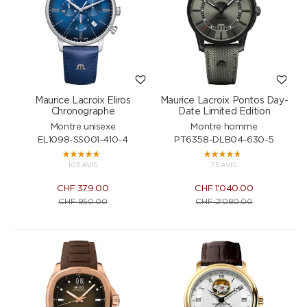
Maurice Lacroix Eliros
Maurice Lacroix Pontos Day-
Chronographe
Date Limited Edition
Montre unisexe
Montre homme
EL1098-SS001-410-4
PT6358-DLB04-630-5
103 AVIS
75 AVIS
CHF
379.00
CHF
1'040.00
CHF
950.00
CHF
2'080.00