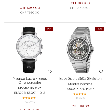
CHF
960.00
CHF
1'365.00
CHF
2'400.00
CHF
1'950.00
-60%
-60%
Maurice Lacroix Eliros
Epos Sport 3505 Skeleton
Chronographe
Montre homme
Montre unisexe
3505.139.20.14.30
EL1098-SS001-110-2
14 AVIS
103 AVIS
CHF
819.00