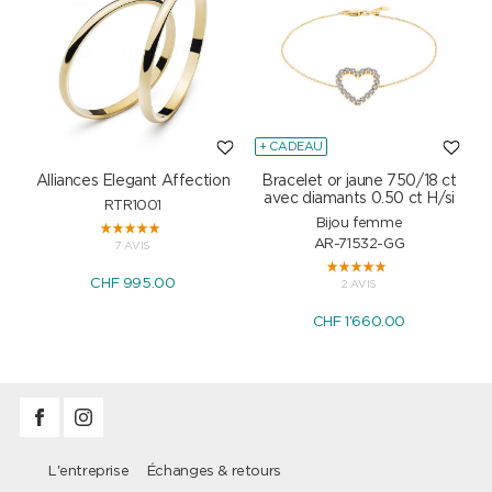
+ CADEAU
Alliances Elegant Affection
Bracelet or jaune 750/18 ct
P
avec diamants 0.50 ct H/si
RTR1001
Bijou femme
AR-71532-GG
7 AVIS
CHF 995.00
2 AVIS
CHF 1'660.00
L'entreprise
Échanges & retours