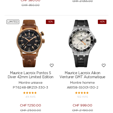
CHF
380.00
CHF
2'055.00
CHF
950.00
LIMITED
-50%
-60%
Maurice Lacroix Pontos S
Maurice Lacroix Aikon
Diver 42mm Limited Edition
Venturer GMT Automatique
Montre unisexe
Montre homme
PT6248-BRZ01-330-3
AI6158-SS001-130-2
49 AVIS
102 AVIS
CHF
1'250.00
CHF
999.00
CHF
2'500.00
CHF
2'490.00