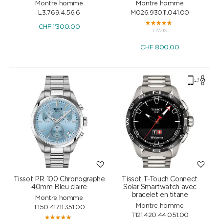
Montre homme
Montre homme
L3.769.4.56.6
M026.930.11.041.00
CHF
1'300.00
1 AVIS
CHF
800.00
Tissot PR 100 Chronographe
Tissot T-Touch Connect
40mm Bleu claire
Solar Smartwatch avec
bracelet en titane
Montre homme
Montre homme
T150.417.11.351.00
T121.420.44.051.00