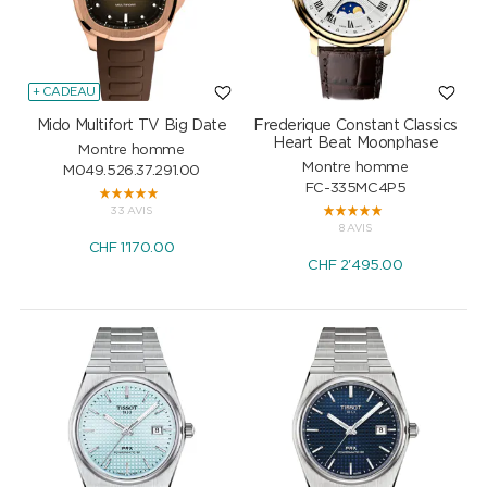
+ CADEAU
Mido Multifort TV Big Date
Frederique Constant Classics
Heart Beat Moonphase
Montre homme
Montre homme
M049.526.37.291.00
FC-335MC4P5
33 AVIS
8 AVIS
CHF
1'170.00
CHF
2'495.00