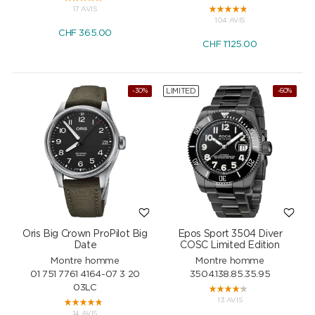
17 AVIS
104 AVIS
CHF
365.00
CHF
1'125.00
LIMITED
-30%
-60%
Oris Big Crown ProPilot Big
Epos Sport 3504 Diver
Date
COSC Limited Edition
Montre homme
Montre homme
01 751 7761 4164-07 3 20
3504.138.85.35.95
03LC
13 AVIS
14 AVIS