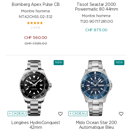
Bomberg Apex Pulse CB
Tissot Seastar 2000
Powermatic 80 44mm
Montre homme
Montre homme
NT42CHSS.02-3.12
T120.907.17.281.00
2 AVIS
CHF
875.00
CHF
560.00
CHF
1'395.00
NEW
NEW
+ CADEAU
+ CADEAU
Longines HydroConquest
Mido Ocean Star 200
42mm
Automatique Bleu