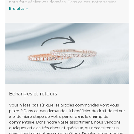
nous faut vérifier vos données. Dans ce cas, notre service
clientèle vous contactera. Si le moyen de paiement est
lire plus »
bloqué à cause d’une solvabilité négative, nous vous prions
de prendre contact avec nous.
Échanges et retours
Vous n’êtes pas sûr que les articles commandés vont vous
plaire ? Dans ce cas demandez à bénéficier du droit de retour
à la dernière étape de votre panier dans le champ de
commentaire. Dans notre vaste assortiment, nous vendons
quelques articles très chers et spéciaux, qui nécessitent un
envoi spécialement assuré et coûteux. De plus, de nombreux