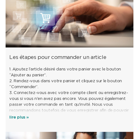
Les étapes pour commander un article
1. Ajoutez l’article désiré dans votre panier avec le bouton
“Ajouter au panier”.
2. Rendez-vous dans votre panier et cliquez sur le bouton
“Commander”.
3. Connectez-vous avec votre compte client ou enregistrez-
vous si vous n'en avez pas encore. Vous pouvez également
passer votre commande en tant qu'invité. Nous vous
recommandons toutefois de vous enregistrer afin de pouvoir
profiter de tous les services après-vente.
lire plus »
4. Remplissez les différentes étapes du formulaire de
commande et sélectionnez le mode de paiement.
5. Pour compléter votre commande, il ne vous reste qu’à