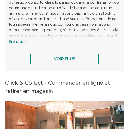
de l’article consulté, dans le panier et dans la confirmation de
commande. L'indication du délai de livraison ne constitue
jamais une garantie. Si nous n'avons pas l'article en stock, le
délai de livraison indiqué est basé sur les informations de nos
fournisseurs. Même si nous comparons ces informations
quotidiennement, il peut malgré tout y avoir des écarts. Cela
ne dépend alors pas de notre volonté, pas plus qu'un retard
de livraison par la poste. Si vous commandez plusieurs
lire plus »
articles avec des délais de livraison différents, nous livrons la
totalité de la commande à la dernière date de livraison de
votre commande. Si vous souhaitez bénéficier d’une livraison
VOIR PLUS
partielle, veuillez contacter notre service clientèle par
téléphone (044 241 64 41) ou par e-mail
(info@uhrenschmuck24.ch).
Click & Collect - Commander en ligne et
retirer en magasin