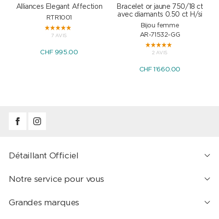
Alliances Elegant Affection
Bracelet or jaune 750/18 ct
P
avec diamants 0.50 ct H/si
RTR1001
Bijou femme
AR-71532-GG
7 AVIS
CHF 995.00
2 AVIS
CHF 1'660.00
Détaillant Officiel
Notre service pour vous
Grandes marques