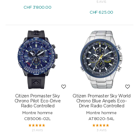
5 AVIS
CHF
3'800.00
CHF
625.00
Citizen Promaster Sky
Citizen Promaster Sky World
Chrono Pilot Eco-Drive
Chrono Blue Angels Eco-
Radio Controlled
Drive Radio Controlled
Montre homme
Montre homme
CB5006-02L
AT8020-54L
21 AVIS
3 AVIS