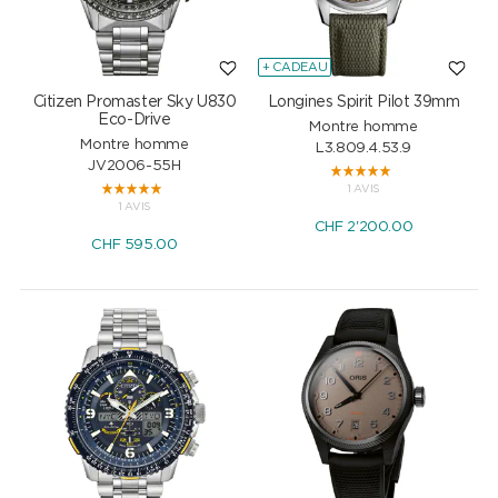
+ CADEAU
Citizen Promaster Sky U830
Longines Spirit Pilot 39mm
Eco-Drive
Montre homme
Montre homme
L3.809.4.53.9
JV2006-55H
1 AVIS
1 AVIS
CHF
2'200.00
CHF
595.00