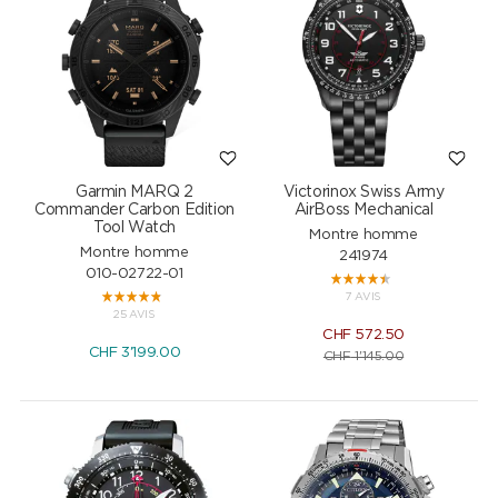
Garmin MARQ 2
Victorinox Swiss Army
Commander Carbon Edition
AirBoss Mechanical
Tool Watch
Montre homme
Montre homme
241974
010-02722-01
7 AVIS
25 AVIS
CHF
572.50
CHF
3'199.00
CHF
1'145.00