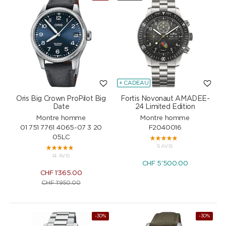
+ CADEAU
Oris Big Crown ProPilot Big
Fortis Novonaut AMADEE-
Date
24 Limited Edition
Montre homme
Montre homme
01 751 7761 4065-07 3 20
F2040016
05LC
5 AVIS
14 AVIS
CHF
5'500.00
CHF
1'365.00
CHF
1'950.00
-30%
-30%