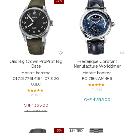
-30%
Oris Big Crown ProPilot Big
Frederique Constant
Date
Manufacture Worldtimer
Montre homme
Montre homme
01 751 7761 4164-07 3 20
FC-718NWM4H6
03LC
11 AVIS
14 AVIS
CHF
4'595.00
CHF
1'365.00
CHF
1'950.00
LIMITED
-30%