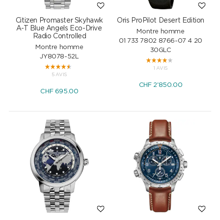
Citizen Promaster Skyhawk
Oris ProPilot Desert Edition
A-T Blue Angels Eco-Drive
Montre homme
Radio Controlled
01 733 7802 8766-07 4 20
Montre homme
30GLC
JY8078-52L
1 AVIS
5 AVIS
CHF
2'850.00
CHF
695.00