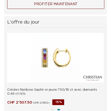
PROFITER MAINTENANT
L'offre du jour
Créoles Rainbow Saphir or jaune 750/18 ct avec diamants
B
0.46 ct H/si
d
CHF
2'507.50
-15%
CHF
2'950.-