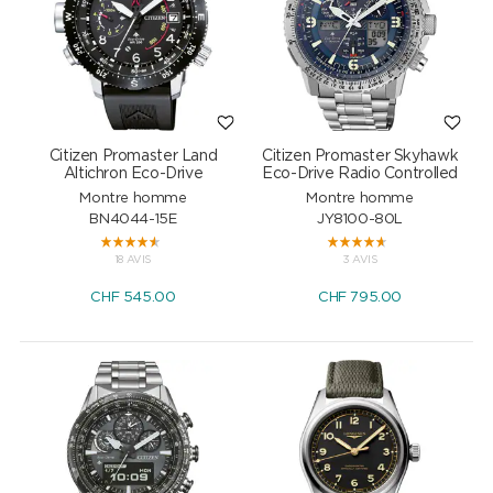
Citizen Promaster Land
Citizen Promaster Skyhawk
Altichron Eco-Drive
Eco-Drive Radio Controlled
Montre homme
Montre homme
BN4044-15E
JY8100-80L
18 AVIS
3 AVIS
CHF
545.00
CHF
795.00