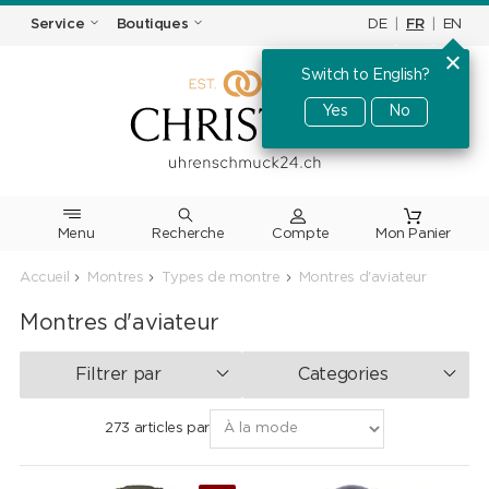
DE
|
FR
|
EN
Service
Boutiques
Switch to English?
Yes
No
Menu
Recherche
Accueil
Montres
Types de montre
Montres d'aviateur
Montres d'aviateur
Filtrer par
Categories
273 articles par