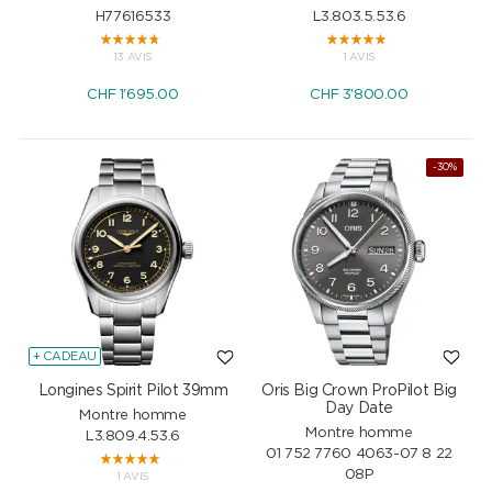
H77616533
L3.803.5.53.6
13 AVIS
1 AVIS
CHF
1'695.00
CHF
3'800.00
-30%
+ CADEAU
Longines Spirit Pilot 39mm
Oris Big Crown ProPilot Big
Day Date
Montre homme
Montre homme
L3.809.4.53.6
01 752 7760 4063-07 8 22
08P
1 AVIS