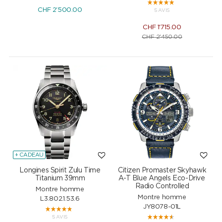
CHF
2'500.00
5 AVIS
CHF
1'715.00
CHF
2'450.00
+ CADEAU
Longines Spirit Zulu Time
Citizen Promaster Skyhawk
Titanium 39mm
A-T Blue Angels Eco-Drive
Radio Controlled
Montre homme
Montre homme
L3.802.1.53.6
JY8078-01L
5 AVIS