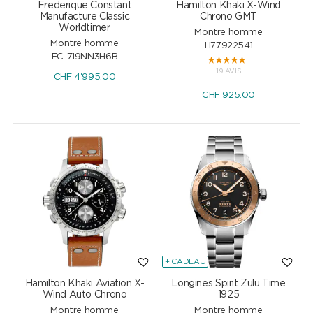
Frederique Constant
Hamilton Khaki X-Wind
Manufacture Classic
Chrono GMT
Worldtimer
Montre homme
Montre homme
H77922541
FC-719NN3H6B
19 AVIS
CHF
4'995.00
CHF
925.00
+ CADEAU
Hamilton Khaki Aviation X-
Longines Spirit Zulu Time
Wind Auto Chrono
1925
Montre homme
Montre homme