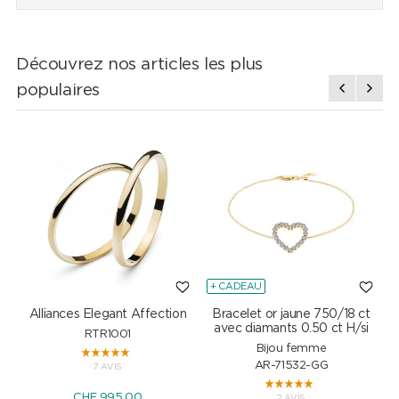
Découvrez nos articles les plus
populaires
+ CADEAU
Alliances Elegant Affection
Bracelet or jaune 750/18 ct
P
avec diamants 0.50 ct H/si
RTR1001
Bijou femme
AR-71532-GG
7 AVIS
CHF 995.00
2 AVIS