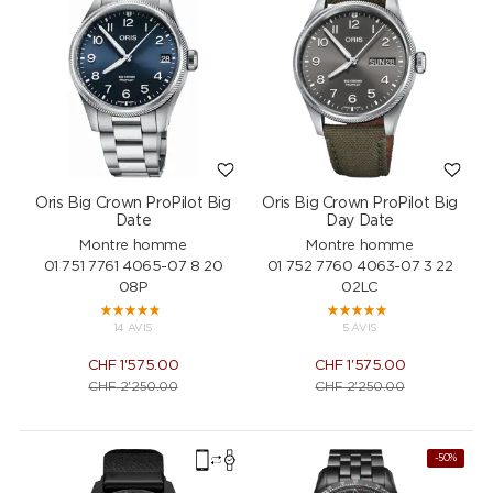
Oris Big Crown ProPilot Big
Oris Big Crown ProPilot Big
Date
Day Date
Montre homme
Montre homme
01 751 7761 4065-07 8 20
01 752 7760 4063-07 3 22
08P
02LC
14 AVIS
5 AVIS
CHF
1'575.00
CHF
1'575.00
CHF
2'250.00
CHF
2'250.00
-50%