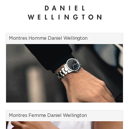
qui a toujours aimé porter ses montres de luxe sur des bracelets
Nato usés par les intempéries est devenu le nom de la marque.
Les montres minimalistes et sobres au look BCBG avec des
bracelets interchangeables sont la marque de fabrique de Daniel
Wellington. Les montres élégantes pour femmes et pour
hommes sont pratiques, belles et embellissent tous les styles.
Pour compléter le look, Daniel Wellington propose des bijoux
Montres Homme Daniel Wellington
dans son assortiment. Découvrez des bracelets et bagues qui
s’accordent avec les montres intemporelles Daniel Wellington.
Nous sommes un détaillant officiel de la marque Daniel
Wellington. Pour vous, en tant que client, cela représente des
avantages importants en termes de sécurité, de service de
garantie et de service après-vente suite à un achat sur internet.
Montres Femme Daniel Wellington