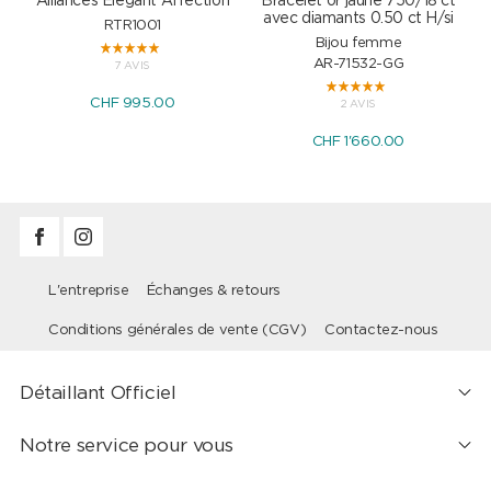
Alliances Elegant Affection
Bracelet or jaune 750/18 ct
P
avec diamants 0.50 ct H/si
RTR1001
Bijou femme
AR-71532-GG
7 AVIS
CHF 995.00
2 AVIS
CHF 1'660.00
L'entreprise
Échanges & retours
Conditions générales de vente (CGV)
Contactez-nous
Détaillant Officiel
Notre service pour vous