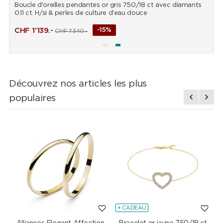
Boucle d'oreilles pendantes or gris 750/18 ct avec diamants
P
0.11 ct. H/si & perles de culture d'eau douce
d
CHF
1'139.-
-15%
CHF
1'340.-
Découvrez nos articles les plus
populaires
+ CADEAU