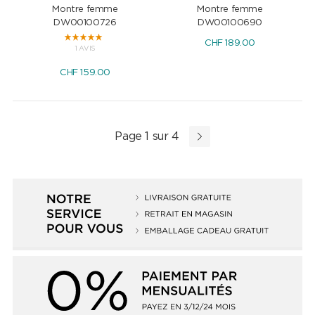
Montre femme
Montre femme
DW00100726
DW00100690
CHF
189.00
1 AVIS
CHF
159.00
Page 1 sur 4