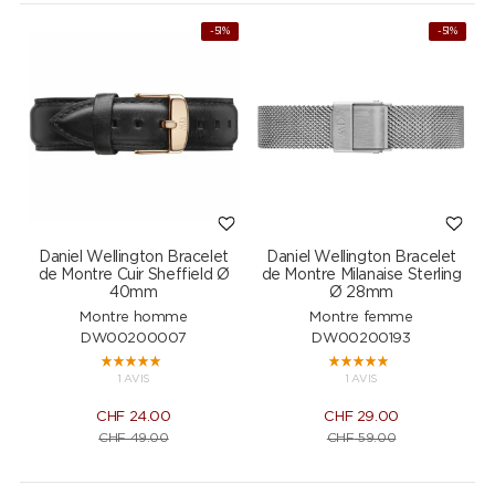
-51%
-51%
Daniel Wellington Bracelet
Daniel Wellington Bracelet
de Montre Cuir Sheffield Ø
de Montre Milanaise Sterling
40mm
Ø 28mm
Montre homme
Montre femme
DW00200007
DW00200193
1 AVIS
1 AVIS
CHF
24.00
CHF
29.00
CHF
49.00
CHF
59.00