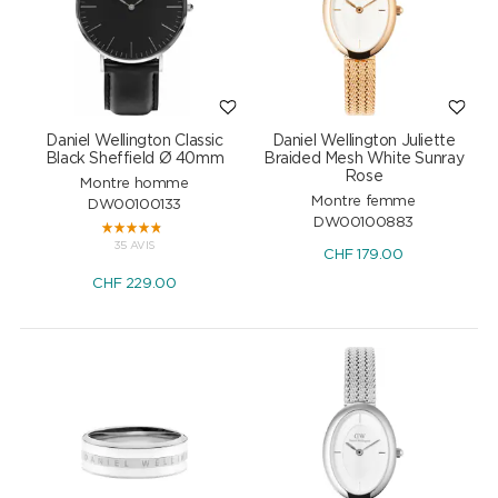
Daniel Wellington Classic
Daniel Wellington Juliette
Black Sheffield Ø 40mm
Braided Mesh White Sunray
Rose
Montre homme
Montre femme
DW00100133
DW00100883
35 AVIS
CHF
179.00
CHF
229.00