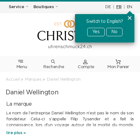
DE
|
FR
|
EN
Service
Boutiques
Switch to English?
Yes
No
Menu
Recherche
Accueil
Marques
Daniel Wellington
Daniel Wellington
La marque
Le nom de l'entreprise Daniel Wellington n'est pas le nom de son
fondateur. Celui-ci s'appelle Filip Tysander et a fait la
connaissance, lors d'un voyage autour de la moitié du monde,
d'un gentleman des îles britanniques aussi fascinant que sûr de
lire plus »
son style : Daniel Wellington. C'est ainsi que le nom d'un homme