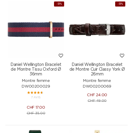
-51%
-51%
Daniel Wellington Bracelet
Daniel Wellington Bracelet
de Montre Tissu Oxford Ø
de Montre Cuir Classy York Ø
36mm
26mm
Montre femme
Montre femme
DW00200029
DW00200069
CHF
24.00
7 AVIS
CHF
49.00
CHF
17.00
CHF
35.00