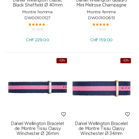
Daniel Wellington Classic
Daniel Wellington Quadro
Black Sheffield Ø 40mm
Mini Melrose Champagne
Montre homme
Montre femme
DW00100127
DW00100651
35 AVIS
1 AVIS
CHF
229.00
CHF
159.00
-52%
-52%
Daniel Wellington Bracelet
Daniel Wellington Bracelet
de Montre Tissu Classy
de Montre Tissu Classy
Winchester Ø 26mm
Winchester Ø 34mm