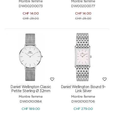
Montre femme
Montre femme
DW00200073
DW00200077
CHF
14.00
CHF
14.00
CHF
29.00
CHF
29.00
Daniel Wellington Classic
Daniel Wellington Bound 9-
Petite Sterling Ø 32mm
Link Silver
Montre femme
Montre femme
DW00100164
DW00100706
CHF
189.00
CHF
279.00