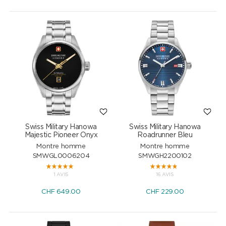
Swiss Military Hanowa
Swiss Military Hanowa
Majestic Pioneer Onyx
Roadrunner Bleu
Montre homme
Montre homme
SMWGL0006204
SMWGH2200102
1 AVIS
16 AVIS
CHF
649.00
CHF
229.00