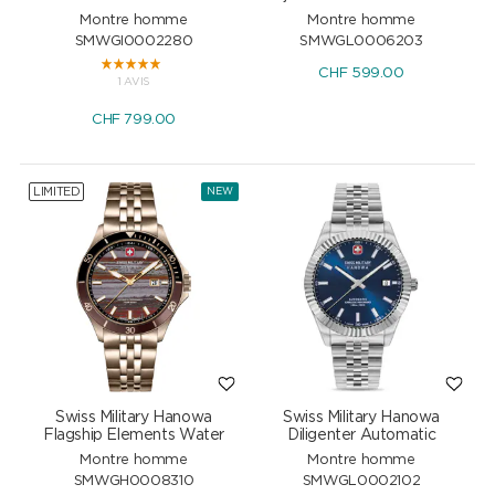
Montre homme
Montre homme
SMWGI0002280
SMWGL0006203
CHF
599.00
1 AVIS
CHF
799.00
LIMITED
NEW
Swiss Military Hanowa
Swiss Military Hanowa
Flagship Elements Water
Diligenter Automatic
Montre homme
Montre homme
SMWGH0008310
SMWGL0002102