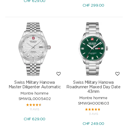
CHF
629.00
CHF
299.00
Swiss Military Hanowa
Swiss Military Hanowa
Master Diligenter Automatic
Roadrunner Maxed Day Date
43mm
Montre homme
Montre homme
SMWGL0005402
SMWGH0001603
11 AVIS
3 AVIS
CHF
629.00
CHF
249.00