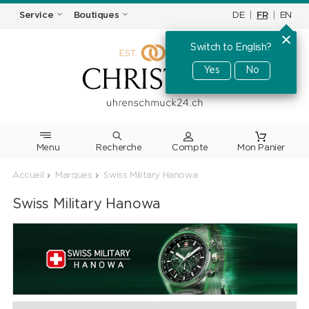
DE
|
FR
|
EN
Service
Boutiques
Switch to English?
Yes
No
Menu
Recherche
Accueil
Marques
Swiss Military Hanowa
Swiss Military Hanowa