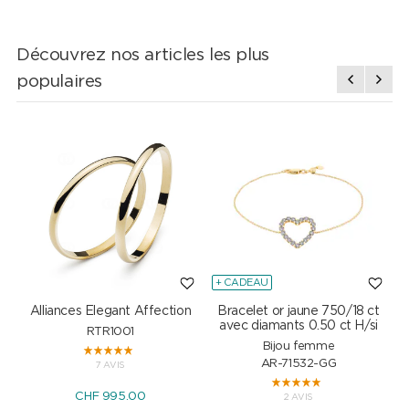
Découvrez nos articles les plus
populaires
+ CADEAU
Alliances Elegant Affection
Bracelet or jaune 750/18 ct
P
avec diamants 0.50 ct H/si
RTR1001
Bijou femme
AR-71532-GG
7 AVIS
CHF 995.00
2 AVIS