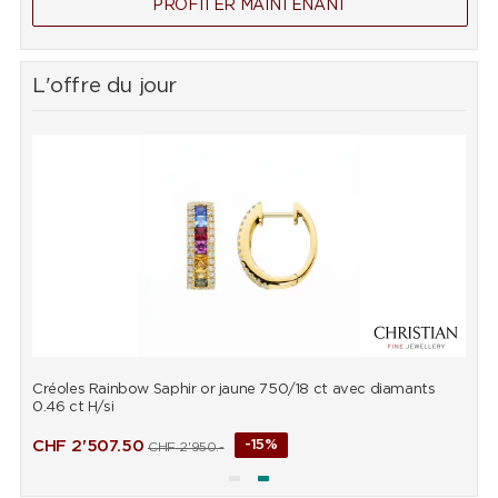
PROFITER MAINTENANT
L'offre du jour
Créoles Rainbow Saphir or jaune 750/18 ct avec diamants
B
0.46 ct H/si
d
CHF
2'507.50
-15%
CHF
2'950.-