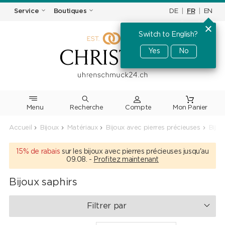
DE
|
FR
|
EN
Service
Boutiques
Switch to English?
Yes
No
Menu
Recherche
Accueil
Bijoux
Matériaux
Bijoux avec pierres précieuses
Bijou
15% de rabais
sur les bijoux avec pierres précieuses jusqu'au
09.08. -
Profitez maintenant
Bijoux saphirs
Filtrer par