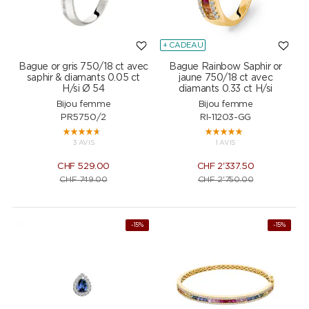
+ CADEAU
Bague or gris 750/18 ct avec
Bague Rainbow Saphir or
saphir & diamants 0.05 ct
jaune 750/18 ct avec
H/si Ø 54
diamants 0.33 ct H/si
Bijou femme
Bijou femme
PR5750/2
RI-11203-GG
3 AVIS
1 AVIS
CHF
529.00
CHF
2'337.50
CHF
749.00
CHF
2'750.00
-15%
-15%