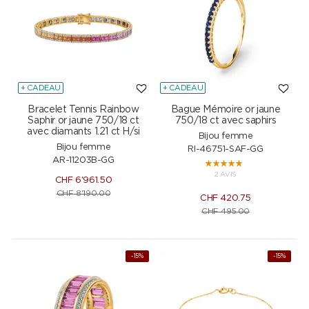
+ CADEAU
+ CADEAU
Bracelet Tennis Rainbow
Bague Mémoire or jaune
Saphir or jaune 750/18 ct
750/18 ct avec saphirs
avec diamants 1.21 ct H/si
Bijou femme
Bijou femme
RI-46751-SAF-GG
AR-11203B-GG
2 AVIS
CHF
6'961.50
CHF
8'190.00
CHF
420.75
CHF
495.00
-15%
-15%