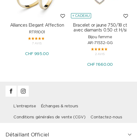
+ CADEAU
Alliances Elegant Affection
Bracelet or jaune 750/18 ct
P
avec diamants 0.50 ct H/si
RTR1001
Bijou femme
AR-71532-GG
7 AVIS
CHF 995.00
2 AVIS
CHF 1'660.00
L'entreprise
Échanges & retours
Conditions générales de vente (CGV)
Contactez-nous
Détaillant Officiel