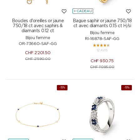
+ CADEAU
Boucles d'oreilles or jaune
Bague saphir or jaune 750/18
750/18 ct avec saphirs &
ct avec diamants 0.15 ct H/si
diamants 0.12 ct
Bijou femme
Bijou femme
RI-16878-SAF-GG
OR-73660-SAF-GG
12 AVIS
CHF
2'201.50
CHF
2'590.00
CHF
930.75
CHF
1'095.00
-15%
-15%