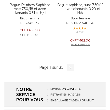
Bague Rainbow Saphir or
Bague saphir or jaune 750/18
rosé 750/18 ct avec
ct avec diamants 0.20 ct
diamants 0.31 ct H/si
H/si
Bijou femme
Bijou femme
RI-12342-RG
RI-68872-SAF-GG
CHF
1'436.50
4 AVIS
CHF
1'690.00
CHF
1'462.00
CHF
1'720.00
Page 1 sur 35