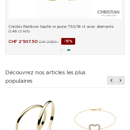
Créoles Rainbow Saphir or jaune 750/18 ct avec diamants
B
0.46 ct H/si
d
CHF
2'507.50
-15%
CHF
2'950.-
Découvrez nos articles les plus
populaires