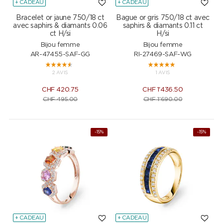
+ CADEAU
+ CADEAU
Bracelet or jaune 750/18 ct
Bague or gris 750/18 ct avec
avec saphirs & diamants 0.06
saphirs & diamants 0.11 ct
ct H/si
H/si
Bijou femme
Bijou femme
AR-47455-SAF-GG
RI-27469-SAF-WG
2 AVIS
1 AVIS
CHF
420.75
CHF
1'436.50
CHF
495.00
CHF
1'690.00
-15%
-15%
+ CADEAU
+ CADEAU