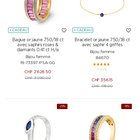
+ CADEAU
+ CADEAU
Bague or jaune 750/18 ct
Bracelet or jaune 750/18 ct
avec saphirs roses &
avec saphir 4 griffes
diamants 0.41 ct H/si
Bijou femme
Bijou femme
84670
RI-73397-PSA-GG
5 AVIS
CHF
2'626.50
CHF
3'090.00
CHF
356.15
CHF
419.00
-29%
-15%