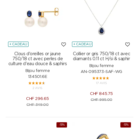
+ CADEAU
+ CADEAU
Clous d'oreilles or jaune
Collier or gris 750/18 ct avec
750/18 ct avec perles de
diamants 0.11 ct H/si & saphir
culture d'eau douce & saphirs
Bijou femme
Bijou femme
AN-095373-SAF-WG
134501.6E
17 AVIS
2 AVIS
CHF
845.75
CHF
296.65
CHF
995.00
CHF
349.00
-15%
-15%