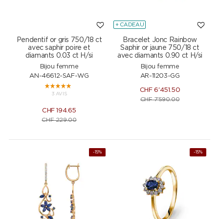
+ CADEAU
Pendentif or gris 750/18 ct
Bracelet Jonc Rainbow
avec saphir poire et
Saphir or jaune 750/18 ct
diamants 0.03 ct H/si
avec diamants 0.90 ct H/si
Bijou femme
Bijou femme
AN-46612-SAF-WG
AR-11203-GG
CHF
6'451.50
3 AVIS
CHF
7'590.00
CHF
194.65
CHF
229.00
NEW
-15%
-15%