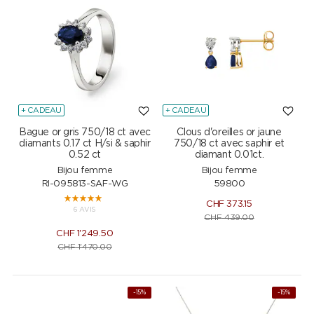
+ CADEAU
+ CADEAU
Bague or gris 750/18 ct avec
Clous d'oreilles or jaune
diamants 0.17 ct H/si & saphir
750/18 ct avec saphir et
0.52 ct
diamant 0.01ct.
Bijou femme
Bijou femme
RI-095813-SAF-WG
59800
CHF
373.15
6 AVIS
CHF
439.00
CHF
1'249.50
CHF
1'470.00
-15%
-15%