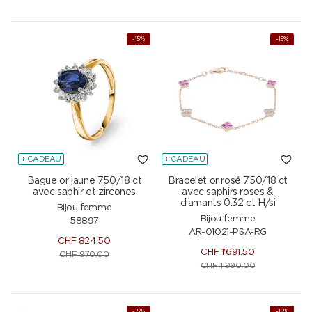
-15%
-15%
+ CADEAU
+ CADEAU
Bague or jaune 750/18 ct
Bracelet or rosé 750/18 ct
avec saphir et zircones
avec saphirs roses &
diamants 0.32 ct H/si
Bijou femme
Bijou femme
58897
AR-01021-PSA-RG
CHF
824.50
CHF
1'691.50
CHF
970.00
CHF
1'990.00
-15%
-15%