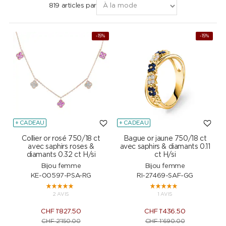
819 articles par
-15%
-15%
+ CADEAU
+ CADEAU
Collier or rosé 750/18 ct
Bague or jaune 750/18 ct
avec saphirs roses &
avec saphirs & diamants 0.11
diamants 0.32 ct H/si
ct H/si
Bijou femme
Bijou femme
KE-00597-PSA-RG
RI-27469-SAF-GG
2 AVIS
1 AVIS
CHF
1'827.50
CHF
1'436.50
CHF
2'150.00
CHF
1'690.00