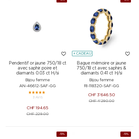
+ CADEAU
Pendentif or jaune 750/18 ct
Bague mémoire or jaune
avec saphir poire et
750/18 ct avec saphirs &
diamants 0.03 ct H/si
diamants 0.41 ct H/si
Bijou femme
Bijou femme
AN-46612-SAF-GG
RI-118320-SAF-GG
CHF
3'646.50
3 AVIS
CHF
4'290.00
CHF
194.65
CHF
229.00
-15%
-15%