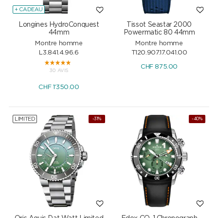
+ CADEAU
Longines HydroConquest
Tissot Seastar 2000
44mm
Powermatic 80 44mm
Montre homme
Montre homme
L3.841.4.96.6
T120.907.17.041.00
CHF
875.00
30 AVIS
CHF
1'350.00
LIMITED
-31%
-40%