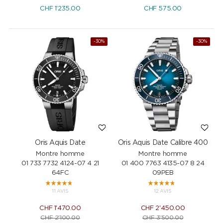
CHF
1'235.00
CHF
575.00
-30%
-30%
Oris Aquis Date
Oris Aquis Date Calibre 400
Montre homme
Montre homme
01 733 7732 4124-07 4 21
01 400 7763 4135-07 8 24
64FC
09PEB
11 AVIS
12 AVIS
CHF
1'470.00
CHF
2'450.00
CHF
2'100.00
CHF
3'500.00