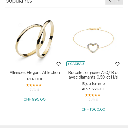
populaires
+ CADEAU
Alliances Elegant Affection
Bracelet or jaune 750/18 ct
P
avec diamants 0.50 ct H/si
RTR1001
Bijou femme
AR-71532-GG
7 AVIS
CHF 995.00
2 AVIS
CHF 1'660.00