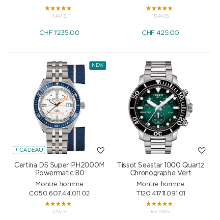
1 AVIS
15 AVIS
CHF
1'235.00
CHF
425.00
NEW
+ CADEAU
Certina DS Super PH2000M
Tissot Seastar 1000 Quartz
Powermatic 80
Chronographe Vert
Montre homme
Montre homme
C050.607.44.011.02
T120.417.11.091.01
1 AVIS
65 AVIS