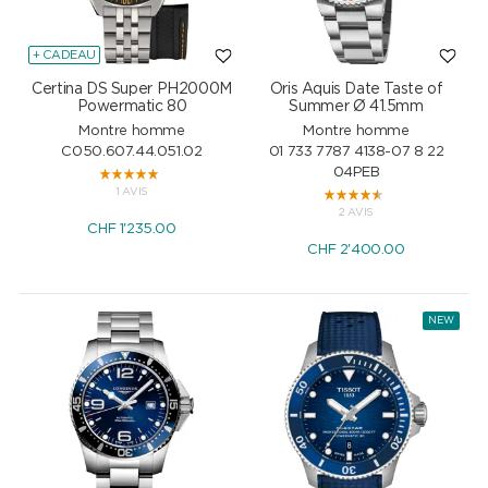
+ CADEAU
Certina DS Super PH2000M
Oris Aquis Date Taste of
Powermatic 80
Summer Ø 41.5mm
Montre homme
Montre homme
C050.607.44.051.02
01 733 7787 4138-07 8 22
04PEB
1 AVIS
2 AVIS
CHF
1'235.00
CHF
2'400.00
NEW