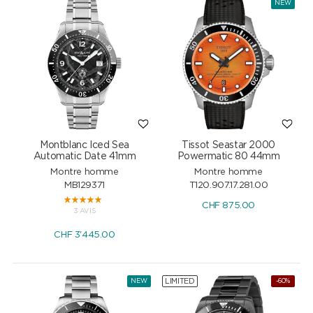
NEW
Montblanc Iced Sea
Tissot Seastar 2000
Automatic Date 41mm
Powermatic 80 44mm
Montre homme
Montre homme
MB129371
T120.907.17.281.00
CHF
875.00
3 AVIS
CHF
3'445.00
LIMITED
NEW
-60%