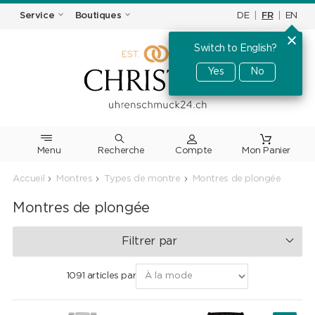
DE
|
FR
|
EN
Service
Boutiques
Switch to English?
Yes
No
Menu
Recherche
Accueil
Montres
Types de montre
Montres de plongée
Montres de plongée
Filtrer par
1091 articles par