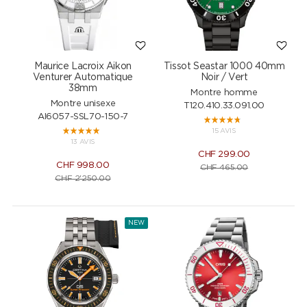
Maurice Lacroix Aikon
Tissot Seastar 1000 40mm
Venturer Automatique
Noir / Vert
38mm
Montre homme
Montre unisexe
T120.410.33.091.00
AI6057-SSL70-150-7
15 AVIS
13 AVIS
CHF
299.00
CHF
998.00
CHF
465.00
CHF
2'250.00
NEW