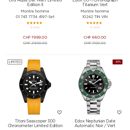
Oris Aquis Dat Watt Limited
Edox CO-1 Chronograph
Edition II
Titanium Vert
Montre homme
Montre homme
01 743 7734 4197-Set
10242 TIN VIN
5 AVIS
17 AVIS
CHF
1'999.00
CHF
660.00
CHF
2'900.00
CHF
1'100.00
LIMITED
-40%
Titoni Seascoper 300
Edox Neptunian Date
Chronometer Limited Edition
Automatic Noir / Vert