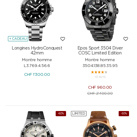
+ CADEAU
Longines HydroConquest
Epos Sport 3504 Diver
42mm
COSC Limited Edition
Montre homme
Montre homme
L3.769.4.56.6
3504.138.85.35.95
CHF
1'300.00
13 AVIS
CHF
960.00
CHF
2'400.00
LIMITED
-60%
-50%