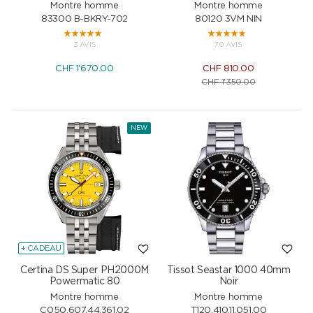
Montre homme
Montre homme
83300 B-BKRY-702
80120 3VM NIN
3 AVIS
70 AVIS
CHF
1'670.00
CHF
810.00
CHF
1'350.00
NEW
+ CADEAU
Certina DS Super PH2000M
Tissot Seastar 1000 40mm
Powermatic 80
Noir
Montre homme
Montre homme
C050.607.44.361.02
T120.410.11.051.00