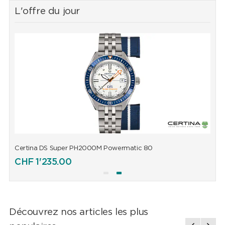
L'offre du jour
Certina DS Super PH2000M Powermatic 80
C
CHF
1'235.00
Découvrez nos articles les plus