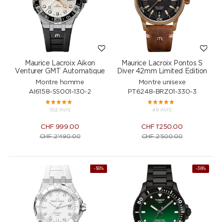
Maurice Lacroix Aikon
Maurice Lacroix Pontos S
Venturer GMT Automatique
Diver 42mm Limited Edition
Montre homme
Montre unisexe
AI6158-SS001-130-2
PT6248-BRZ01-330-3
102 AVIS
49 AVIS
CHF
999.00
CHF
1'250.00
CHF
2'490.00
CHF
2'500.00
NEW
-56%
-36%