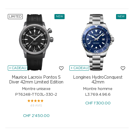
LIMITED
NEW
NEW
+ CADEAU
+ CADEAU
Maurice Lacroix Pontos S
Longines HydroConquest
Diver 42mm Limited Edition
42mm
Montre unisexe
Montre homme
PT6248-TT03L-330-2
L3.769.4.96.6
CHF
1'300.00
49 AVIS
CHF
2'450.00