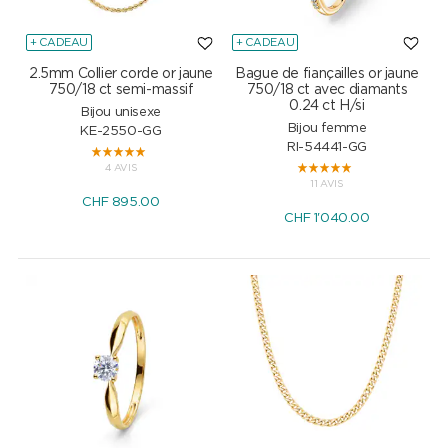
+ CADEAU
+ CADEAU
2.5mm Collier corde or jaune
Bague de fiançailles or jaune
750/18 ct semi-massif
750/18 ct avec diamants
0.24 ct H/si
Bijou unisexe
Bijou femme
KE-2550-GG
RI-54441-GG
4 AVIS
11 AVIS
CHF
895.00
CHF
1'040.00