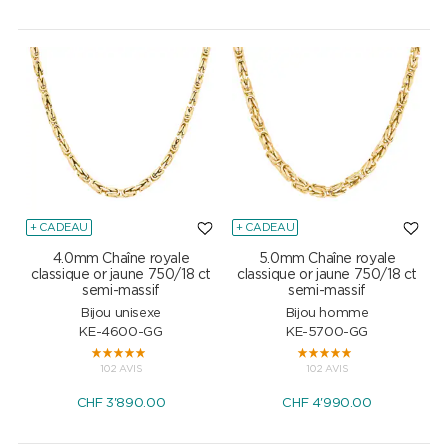
+ CADEAU
+ CADEAU
4.0mm Chaîne royale
5.0mm Chaîne royale
classique or jaune 750/18 ct
classique or jaune 750/18 ct
semi-massif
semi-massif
Bijou unisexe
Bijou homme
KE-4600-GG
KE-5700-GG
102 AVIS
102 AVIS
CHF
3'890.00
CHF
4'990.00