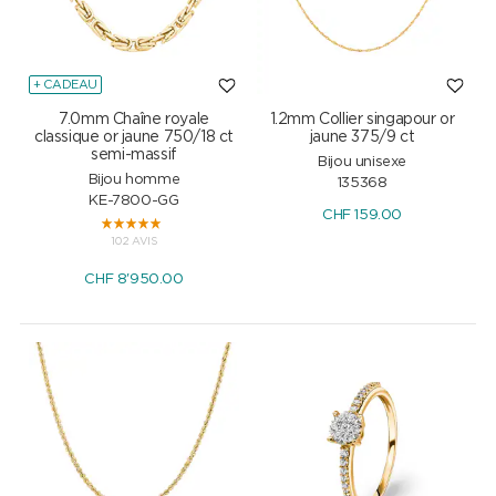
+ CADEAU
7.0mm Chaîne royale
1.2mm Collier singapour or
classique or jaune 750/18 ct
jaune 375/9 ct
semi-massif
Bijou unisexe
Bijou homme
135368
KE-7800-GG
CHF
159.00
102 AVIS
CHF
8'950.00