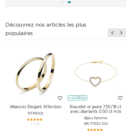
Découvrez nos articles les plus
populaires
+ CADEAU
Alliances Elegant Affection
Bracelet or jaune 750/18 ct
P
avec diamants 0.50 ct H/si
RTR1001
Bijou femme
AR-71532-GG
7 AVIS