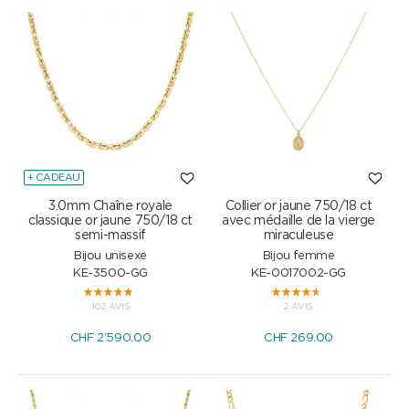
+ CADEAU
3.0mm Chaîne royale
Collier or jaune 750/18 ct
classique or jaune 750/18 ct
avec médaille de la vierge
semi-massif
miraculeuse
Bijou unisexe
Bijou femme
KE-3500-GG
KE-0017002-GG
102 AVIS
2 AVIS
CHF
2'590.00
CHF
269.00