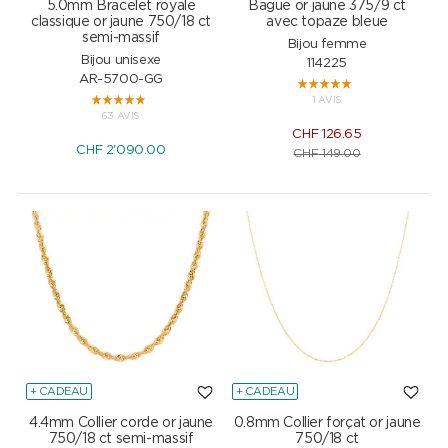
5.0mm Bracelet royale
Bague or jaune 375/9 ct
classique or jaune 750/18 ct
avec topaze bleue
semi-massif
Bijou femme
Bijou unisexe
114225
AR-5700-GG
1 AVIS
63 AVIS
CHF
126.65
CHF
2'090.00
CHF
149.00
+ CADEAU
+ CADEAU
4.4mm Collier corde or jaune
0.8mm Collier forçat or jaune
750/18 ct semi-massif
750/18 ct