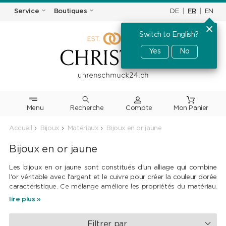
DE
|
FR
|
EN
Service
Boutiques
Switch to English?
Yes
No
Menu
Recherche
Accueil
Bijoux
Matériaux
Bijoux en or jaune
Bijoux en or jaune
Les bijoux en or jaune sont constitués d'un alliage qui combine
l'or véritable avec l'argent et le cuivre pour créer la couleur dorée
caractéristique. Ce mélange améliore les propriétés du matériau,
le rend plus robuste, plus facile à travailler et plus abordable que
lire plus »
l'or pur. Nous travaillons principalement avec de l'or jaune 750 /
18 carats, qui est composé à 75% d'or pur. Cet alliage de haute
Filtrer par
qualité offre un équilibre parfait entre élégance, durabilité et une