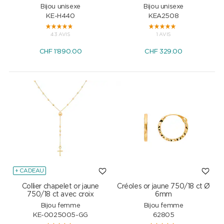
Bijou unisexe
Bijou unisexe
KE-H440
KEA2508
43 AVIS
1 AVIS
CHF
1'890.00
CHF
329.00
+ CADEAU
Collier chapelet or jaune
Créoles or jaune 750/18 ct Ø
750/18 ct avec croix
6mm
Bijou femme
Bijou femme
KE-0025005-GG
62805