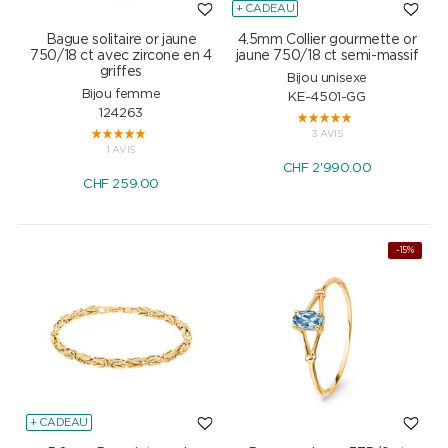
+ CADEAU
Bague solitaire or jaune
4.5mm Collier gourmette or
750/18 ct avec zircone en 4
jaune 750/18 ct semi-massif
griffes
Bijou unisexe
Bijou femme
KE-4501-GG
124263
3 AVIS
1 AVIS
CHF
2'990.00
CHF
259.00
-15%
+ CADEAU