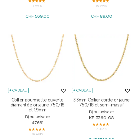
1 AVIS
19 AVIS
CHF
569.00
CHF
89.00
+ CADEAU
+ CADEAU
Collier gourmette ouverte
3.3mm Collier corde or jaune
diamantée or jaune 750/18
750/18 ct semi-massif
ct 1.9mm
Bijou unisexe
Bijou unisexe
KE-3360-GG
47661
4 AVIS
16 AVIS