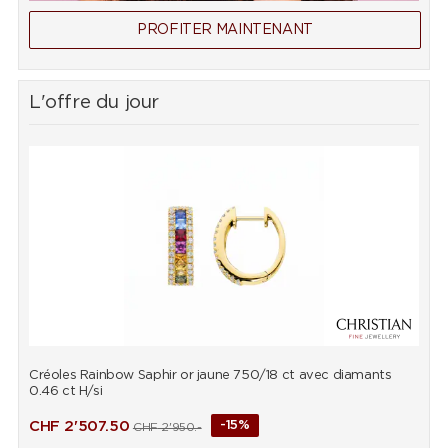
PROFITER MAINTENANT
L'offre du jour
Créoles Rainbow Saphir or jaune 750/18 ct avec diamants
B
0.46 ct H/si
d
CHF
2'507.50
-15%
CHF
2'950.-