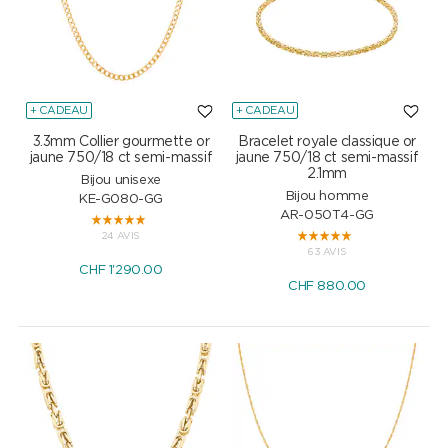
+ CADEAU
+ CADEAU
3.3mm Collier gourmette or
Bracelet royale classique or
jaune 750/18 ct semi-massif
jaune 750/18 ct semi-massif
2.1mm
Bijou unisexe
Bijou homme
KE-G080-GG
AR-050T4-GG
24 AVIS
63 AVIS
CHF
1'290.00
CHF
880.00