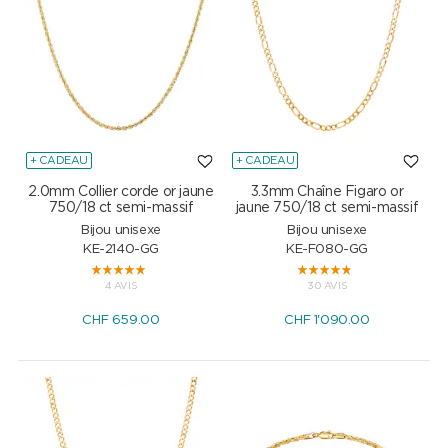
+ CADEAU
+ CADEAU
2.0mm Collier corde or jaune
3.3mm Chaîne Figaro or
750/18 ct semi-massif
jaune 750/18 ct semi-massif
Bijou unisexe
Bijou unisexe
KE-2140-GG
KE-F080-GG
4 AVIS
30 AVIS
CHF
659.00
CHF
1'090.00