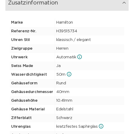
Zusatzinformation
Marke
Hamilton
Referenz-Nr.
H39515734
Uhren Stil
klassisch / elegant
Zielgruppe
Herren
Uhrwerk
Automatik
Swiss Made
Ja
Wasserdichtigkeit
50m
Gehäuseform
Rund
Gehäusedurchmesser
40mm
Gehäusehöhe
10.41mm
Gehäuse Material
Edelstahl
Zifferblatt
Schwarz
Uhrenglas
kratzfestes Saphirglas