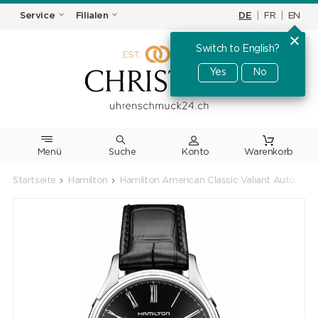
DE
|
FR
|
EN
Service
Filialen
Switch to English?
Yes
No
Menü
Suche
Warenkorb
Startseite
Hamilton
Hamilton American Classic Valiant Auto