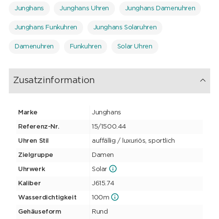
um, die im Inneren gespeichert wird – Energie, die bis zu 21
Junghans
Junghans Uhren
Junghans Damenuhren
Monate für eine zuverlässige Zeitanzeige sorgen kann. Geschützt
wird das technisch hochwertige Werk von einem Gehäuse aus
Edelstahl mit Keramiklünette, das eine Wasserdichte von 10 ATM
Junghans Funkuhren
Junghans Solaruhren
garantiert.
Damenuhren
Funkuhren
Solar Uhren
Zusatzinformation
Marke
Junghans
Referenz-Nr.
15/1500.44
Uhren Stil
auffällig / luxuriös, sportlich
Zielgruppe
Damen
Uhrwerk
Solar
Kaliber
J615.74
Wasserdichtigkeit
100m
Gehäuseform
Rund