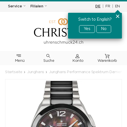
DE
|
FR
|
EN
Service
Filialen
Switch to English?
Yes
No
Menü
Suche
Warenkorb
Startseite
Junghans
Junghans Performance Spektrum Damen Me