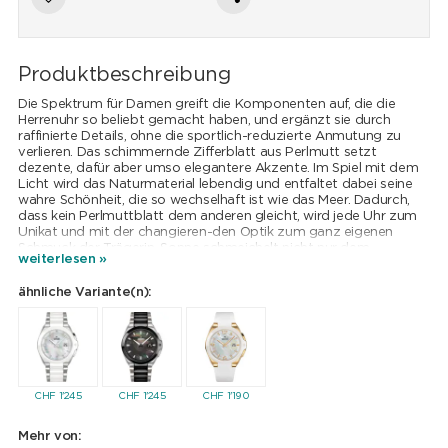
Produktbeschreibung
Die Spektrum für Damen greift die Komponenten auf, die die
Herrenuhr so beliebt gemacht haben, und ergänzt sie durch
raffinierte Details, ohne die sportlich-reduzierte Anmutung zu
verlieren. Das schimmernde Zifferblatt aus Perlmutt setzt
dezente, dafür aber umso elegantere Akzente. Im Spiel mit dem
Licht wird das Naturmaterial lebendig und entfaltet dabei seine
wahre Schönheit, die so wechselhaft ist wie das Meer. Dadurch,
dass kein Perlmuttblatt dem anderen gleicht, wird jede Uhr zum
Unikat und mit der changieren-den Optik zum ganz eigenen
Schmuck der Trägerin. Sonne schmeichelt nicht nur dem
weiterlesen »
Zifferblatt, sondern erfüllt auch eine wichtige Funktion: Die
Sonnen-strahlen durchdringen das semitransparente
ähnliche Variante(n):
Naturmaterial und tanken so das Solarzifferblatt mit Energie auf.
Das beeindruckende Multifrequenz-Funk-Solarwerk „Made in
Schramberg“ empfängt das Zeitzeichensignal auf insgesamt drei
Kontinenten, sorgt so für eine kompromisslos präzise Anzeige
der Uhrzeit –und ist dabei ungemein umweltfreundlich. Das Werk
der Uhr ist ein Ergebnis jahrelanger Erfahrung und höchsten
technischen Wissens. Es wird betrieben von der unbegrenzten
CHF
1'245
CHF
1'245
CHF
1'190
und erneuerbaren Energiequelle, ohne die es kein Leben gäbe: der
Sonne. Solarzellen im lichtdurchlässigen Zifferblatt aus
Mehr von:
Naturmaterial wandeln die Sonnenstrahlen in elektrische Energie