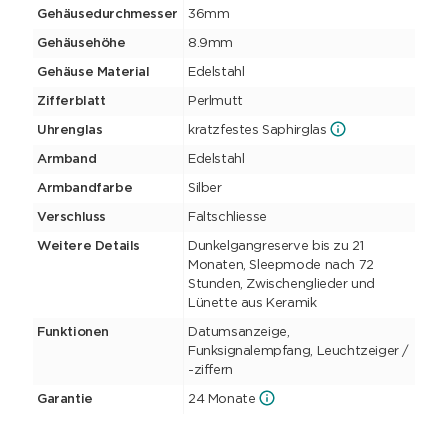
Gehäusedurchmesser
36mm
Gehäusehöhe
8.9mm
Gehäuse Material
Edelstahl
Zifferblatt
Perlmutt
Uhrenglas
kratzfestes Saphirglas
Armband
Edelstahl
Armbandfarbe
Silber
Verschluss
Faltschliesse
Weitere Details
Dunkelgangreserve bis zu 21
Monaten, Sleepmode nach 72
Stunden, Zwischenglieder und
Lünette aus Keramik
Funktionen
Datumsanzeige,
Funksignalempfang, Leuchtzeiger /
-ziffern
Garantie
24 Monate