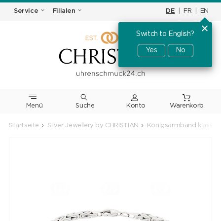
DE
|
FR
|
EN
Service
Filialen
Switch to English?
Yes
No
Menü
Suche
Warenkorb
Startseite
Silver Jewellery by CHRISTIAN
Königsarmband klassisc