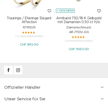
+ GESCHENK
Trauringe / Eheringe Elegant
Armband 750/18 K Gelbgold
Affection
mit Diamanten 0.50 ct H/si
RTR1001
Damenschmuck
AR-71532-GG
7 KUNDENMEINUNGEN
2 KUNDENMEINUNGEN
CHF 995.00
CHF 1'660.00
Offizieller Händler
Unser Service für Sie