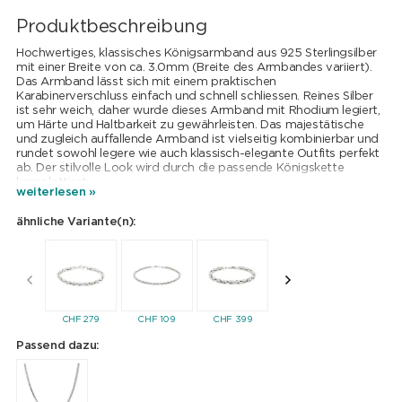
Produktbeschreibung
Hochwertiges, klassisches Königsarmband aus 925 Sterlingsilber
mit einer Breite von ca. 3.0mm (Breite des Armbandes variiert).
Das Armband lässt sich mit einem praktischen
Karabinerverschluss einfach und schnell schliessen. Reines Silber
ist sehr weich, daher wurde dieses Armband mit Rhodium legiert,
um Härte und Haltbarkeit zu gewährleisten. Das majestätische
und zugleich auffallende Armband ist vielseitig kombinierbar und
rundet sowohl legere wie auch klassisch-elegante Outfits perfekt
ab. Der stilvolle Look wird durch die passende Königskette
komplettiert.
weiterlesen »
ähnliche Variante(n):
CHF
279
CHF
109
CHF
399
CHF
859
CHF
1'01
Passend dazu: