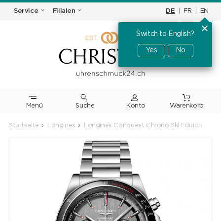
DE
|
FR
|
EN
Service
Filialen
Switch to English?
Yes
No
Menü
Suche
Warenkorb
Startseite
Longines
Longines Conquest Chrono Ski Edition