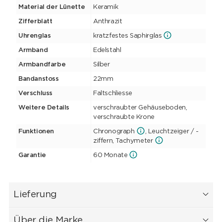
Material der Lünette
Keramik
Zifferblatt
Anthrazit
Uhrenglas
kratzfestes Saphirglas
Armband
Edelstahl
Armbandfarbe
Silber
Bandanstoss
22mm
Verschluss
Faltschliesse
Weitere Details
verschraubter Gehäuseboden,
verschraubte Krone
Funktionen
Chronograph
, Leuchtzeiger / -
ziffern, Tachymeter
Garantie
60 Monate
Lieferung
Über die Marke