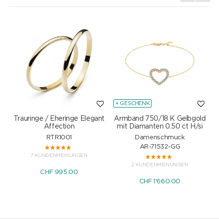
+ GESCHENK
Trauringe / Eheringe Elegant
Armband 750/18 K Gelbgold
Affection
mit Diamanten 0.50 ct H/si
RTR1001
Damenschmuck
AR-71532-GG
7 KUNDENMEINUNGEN
2 KUNDENMEINUNGEN
CHF 995.00
CHF 1'660.00