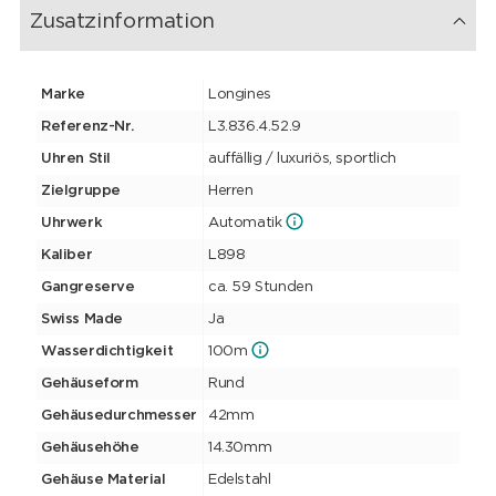
Sicherheitsfaltschliesse und Feinstellmechanismus kombiniert
Zusatzinformation
werden. Die Conquest Chrono Ski Edition und die dazugehörigen
Armbänder präsentieren sich in einer edlen schwarzen
Sonderverpackung.
Marke
Longines
Referenz-Nr.
L3.836.4.52.9
Uhren Stil
auffällig / luxuriös, sportlich
Zielgruppe
Herren
Uhrwerk
Automatik
Kaliber
L898
Gangreserve
ca. 59 Stunden
Swiss Made
Ja
Wasserdichtigkeit
100m
Gehäuseform
Rund
Gehäusedurchmesser
42mm
Gehäusehöhe
14.30mm
Gehäuse Material
Edelstahl