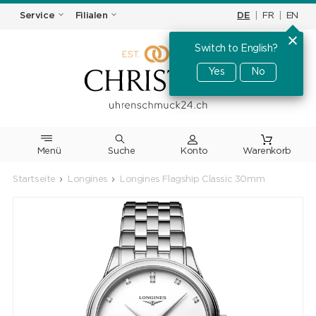
DE
|
FR
|
EN
Service
Filialen
Switch to English?
Yes
No
Menü
Suche
Warenkorb
Startseite
Longines
Longines Flagship Classic 30mm