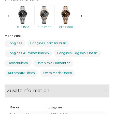
CHF
1'550
CHF
2'000
CHF
2'000
CHF
2'000
CHF
1'55
Mehr von:
Longines
Longines Damenuhren
Longines Automatikuhren
Longines Flagship Classic
Damenuhren
Uhren mit Diamanten
Automatik Uhren
Swiss Made Uhren
Zusatzinformation
Marke
Longines