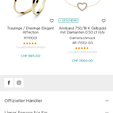
+ GESCHENK
Trauringe / Eheringe Elegant
Armband 750/18 K Gelbgold
Affection
mit Diamanten 0.50 ct H/si
RTR1001
Damenschmuck
AR-71532-GG
7 KUNDENMEINUNGEN
2 KUNDENMEINUNGEN
CHF 995.00
CHF 1'660.00
Offizieller Händler
Unser Service für Sie