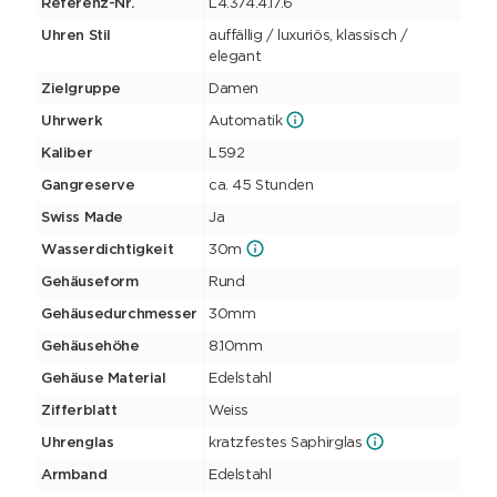
Referenz-Nr.
L4.374.4.17.6
Uhren Stil
auffällig / luxuriös, klassisch /
elegant
Zielgruppe
Damen
Uhrwerk
Automatik
Kaliber
L592
Gangreserve
ca. 45 Stunden
Swiss Made
Ja
Wasserdichtigkeit
30m
Gehäuseform
Rund
Gehäusedurchmesser
30mm
Gehäusehöhe
8.10mm
Gehäuse Material
Edelstahl
Zifferblatt
Weiss
Uhrenglas
kratzfestes Saphirglas
Armband
Edelstahl