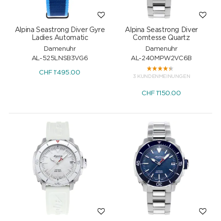
Alpina Seastrong Diver Gyre
Alpina Seastrong Diver
Ladies Automatic
Comtesse Quartz
Damenuhr
Damenuhr
AL-525LNSB3VG6
AL-240MPW2VC6B
CHF
1'495.00
3 KUNDENMEINUNGEN
CHF
1'150.00