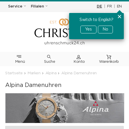
DE
|
FR
|
EN
Service
Filialen
Switch to English?
Yes
No
Menü
Suche
Warenkorb
Startseite
Marken
Alpina
Alpina Damenuhren
Alpina Damenuhren