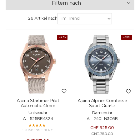
Filtern nach
26 Artikel nach
-30%
-30%
Alpina Startimer Pilot
Alpina Alpiner Comtesse
Automatic 41mm
Sport Quartz
Unisexuhr
Damenuhr
AL-525BR4S24
AL-240LN3C6B
CHF
525.00
1 KUNDENMEINUNG
CHF
750.00