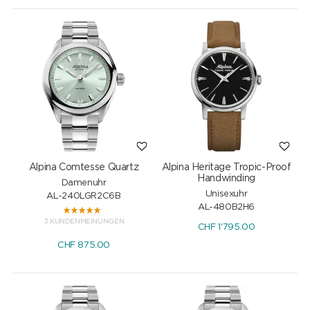
Alpina Comtesse Quartz
Alpina Heritage Tropic-Proof
Handwinding
Damenuhr
Unisexuhr
AL-240LGR2C6B
AL-480B2H6
3 KUNDENMEINUNGEN
CHF
1'795.00
CHF
875.00