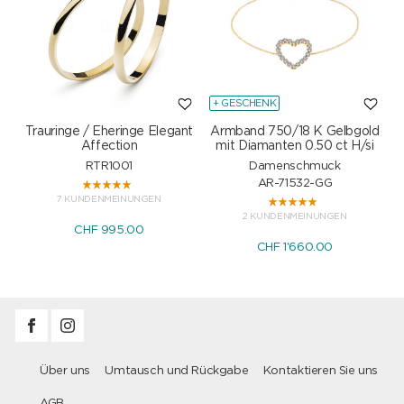
+ GESCHENK
Trauringe / Eheringe Elegant
Armband 750/18 K Gelbgold
Affection
mit Diamanten 0.50 ct H/si
RTR1001
Damenschmuck
AR-71532-GG
7 KUNDENMEINUNGEN
2 KUNDENMEINUNGEN
CHF 995.00
CHF 1'660.00
Über uns
Umtausch und Rückgabe
Kontaktieren Sie uns
AGB