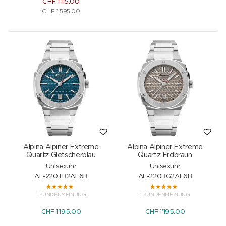
CHF
1'115.00
CHF
1'595.00
Alpina Alpiner Extreme
Alpina Alpiner Extreme
Quartz Gletscherblau
Quartz Erdbraun
Unisexuhr
Unisexuhr
AL-220TB2AE6B
AL-220BG2AE6B
1 KUNDENMEINUNG
1 KUNDENMEINUNG
CHF
1'195.00
CHF
1'195.00