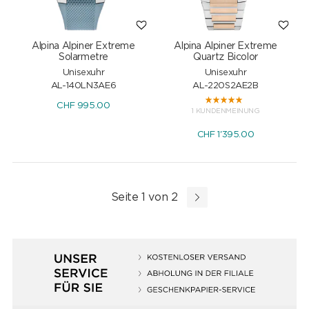
Alpina Alpiner Extreme
Alpina Alpiner Extreme
Solarmetre
Quartz Bicolor
Unisexuhr
Unisexuhr
AL-140LN3AE6
AL-220S2AE2B
CHF
995.00
1 KUNDENMEINUNG
CHF
1'395.00
Seite 1 von 2