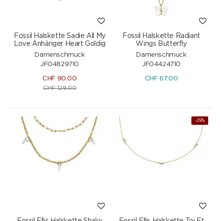
Fossil Halskette Sadie All My
Fossil Halskette Radiant
Love Anhänger Heart Goldig
Wings Butterfly
Damenschmuck
Damenschmuck
JF04829710
JF04424710
CHF
90.00
CHF
67.00
CHF
129.00
-29%