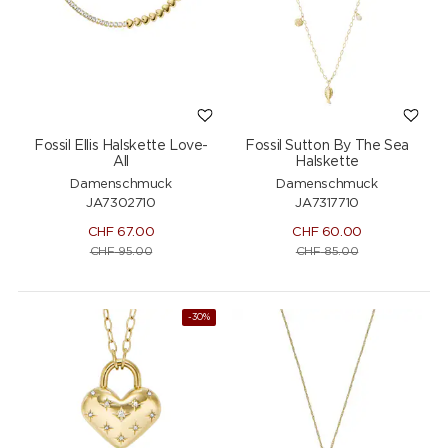
Fossil Ellis Halskette Love-
Fossil Sutton By The Sea
All
Halskette
Damenschmuck
Damenschmuck
JA7302710
JA7317710
CHF
67.00
CHF
60.00
CHF
95.00
CHF
85.00
-30%