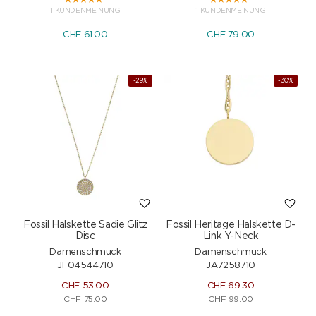
1 KUNDENMEINUNG
1 KUNDENMEINUNG
CHF
61.00
CHF
79.00
-29%
-30%
Fossil Halskette Sadie Glitz
Fossil Heritage Halskette D-
Disc
Link Y-Neck
Damenschmuck
Damenschmuck
JF04544710
JA7258710
CHF
53.00
CHF
69.30
CHF
75.00
CHF
99.00