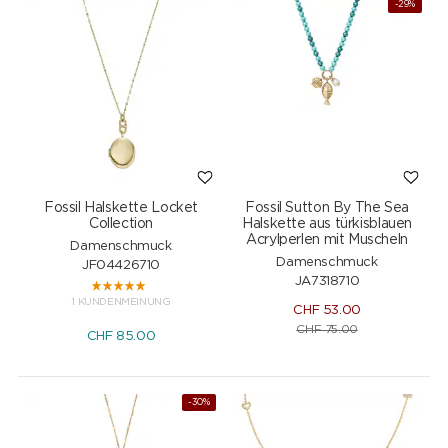
-29%
Fossil Halskette Locket
Fossil Sutton By The Sea
Collection
Halskette aus türkisblauen
Acrylperlen mit Muscheln
Damenschmuck
Damenschmuck
JF04426710
JA7318710
1 KUNDENMEINUNG
CHF
53.00
CHF
75.00
CHF
85.00
-30%