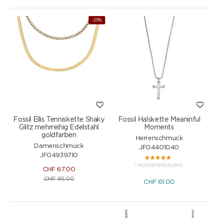
-29%
Fossil Ellis Tenniskette Shaky
Fossil Halskette Meaninful
Glitz mehrreihig Edelstahl
Moments
goldfarben
Herrenschmuck
Damenschmuck
JF04401040
JF04939710
1 KUNDENMEINUNG
CHF
67.00
CHF
95.00
CHF
61.00