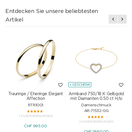
Entdecken Sie unsere beliebtesten
Artikel
+ GESCHENK
Trauringe / Eheringe Elegant
Armband 750/18 K Gelbgold
Affection
mit Diamanten 0.50 ct H/si
RTR1001
Damenschmuck
AR-71532-GG
7 KUNDENMEINUNGEN
2 KUNDENMEINUNGEN
CHF 995.00
CHF 1'660.00