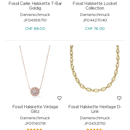
Fossil Carlie Halskette T-Bar
Fossil Halskette Locket
Goldig
Collection
Damenschmuck
Damenschmuck
JF04956710
JF04427040
CHF
88.00
CHF
76.00
Fossil Halskette Vintage
Fossil Halskette Heritage D-
Glitz
Link
Damenschmuck
Damenschmuck
JF01740791
JF04521710