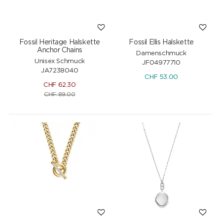
Fossil Heritage Halskette
Fossil Ellis Halskette
Anchor Chains
Damenschmuck
Unisex Schmuck
JF04977710
JA7238040
CHF
53.00
CHF
62.30
CHF
89.00