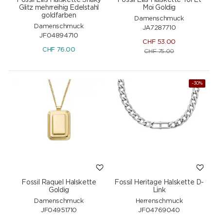
Fossil Ellis Halskette Shaky
Fossil Ellis Halskette Toi Et
Glitz mehrreihig Edelstahl
Moi Goldig
goldfarben
Damenschmuck
Damenschmuck
JA7287710
JF04894710
CHF
53.00
CHF
76.00
CHF
75.00
-30%
Fossil Raquel Halskette
Fossil Heritage Halskette D-
Goldig
Link
Damenschmuck
Herrenschmuck
JF04951710
JF04769040