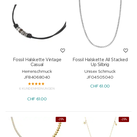
Fossil Halskette Vintage
Fossil Halskette All Stacked
Casual
Up Silbrig
Herrenschmuck
Unisex Schmuck
JF84068040
JF04505040
CHF
61.00
6 KUNDENMEINUNGEN
CHF
61.00
-29%
-29%