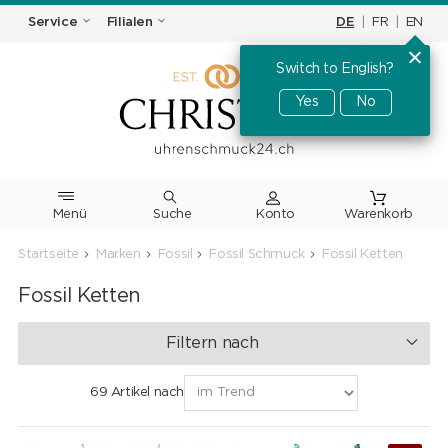
DE
|
FR
|
EN
Service
Filialen
Switch to English?
Yes
No
Menü
Suche
Warenkorb
Startseite
Marken
Fossil
Fossil Schmuck
Fossil Ketten
Fossil Ketten
Filtern nach
69 Artikel nach