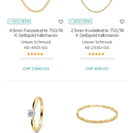
+ GESCHENK
+ GESCHENK
4.5mm Panzerkette 750/18
2.5mm Kordelkette 750/18
K Gelbgold halbmassiv
K Gelbgold halbmassiv
Unisex Schmuck
Unisex Schmuck
KE-4501-GG
KE-2550-GG
3 KUNDENMEINUNGEN
4 KUNDENMEINUNGEN
CHF
2'990.00
CHF
895.00