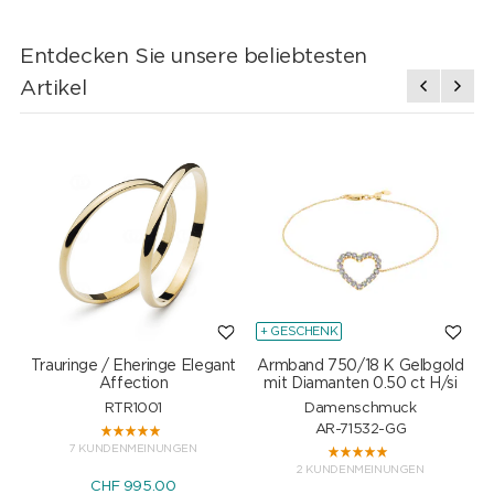
Entdecken Sie unsere beliebtesten
Artikel
+ GESCHENK
Trauringe / Eheringe Elegant
Armband 750/18 K Gelbgold
Affection
mit Diamanten 0.50 ct H/si
RTR1001
Damenschmuck
AR-71532-GG
7 KUNDENMEINUNGEN
2 KUNDENMEINUNGEN
CHF 995.00