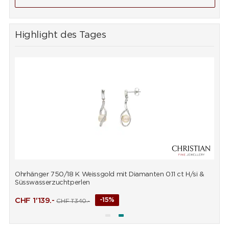
Highlight des Tages
Ohrhänger 750/18 K Weissgold mit Diamanten 0.11 ct H/si &
A
Süsswasserzuchtperlen
CHF
1'139.-
-15%
CHF
1'340.-