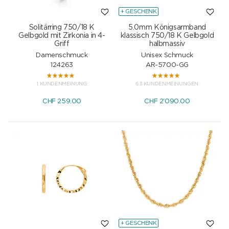
+ GESCHENK
Solitärring 750/18 K
5.0mm Königsarmband
Gelbgold mit Zirkonia in 4-
klassisch 750/18 K Gelbgold
Griff
halbmassiv
Damenschmuck
Unisex Schmuck
124263
AR-5700-GG
1 KUNDENMEINUNG
63 KUNDENMEINUNGEN
CHF
259.00
CHF
2'090.00
+ GESCHENK