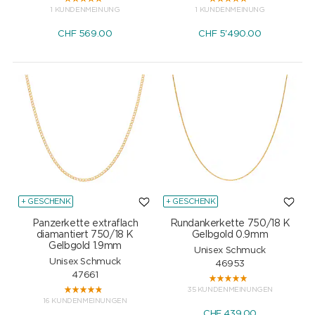
1 KUNDENMEINUNG
1 KUNDENMEINUNG
CHF
569.00
CHF
5'490.00
+ GESCHENK
+ GESCHENK
Panzerkette extraflach
Rundankerkette 750/18 K
diamantiert 750/18 K
Gelbgold 0.9mm
Gelbgold 1.9mm
Unisex Schmuck
Unisex Schmuck
46953
47661
35 KUNDENMEINUNGEN
16 KUNDENMEINUNGEN
CHF
439.00