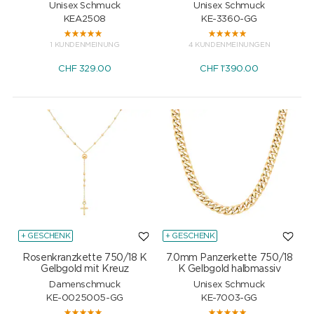
Unisex Schmuck
Unisex Schmuck
KEA2508
KE-3360-GG
1 KUNDENMEINUNG
4 KUNDENMEINUNGEN
CHF
329.00
CHF
1'390.00
+ GESCHENK
+ GESCHENK
Rosenkranzkette 750/18 K
7.0mm Panzerkette 750/18
Gelbgold mit Kreuz
K Gelbgold halbmassiv
Damenschmuck
Unisex Schmuck
KE-0025005-GG
KE-7003-GG