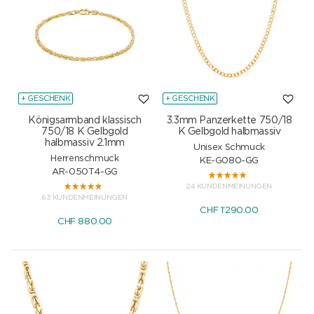
+ GESCHENK
+ GESCHENK
Königsarmband klassisch
3.3mm Panzerkette 750/18
750/18 K Gelbgold
K Gelbgold halbmassiv
halbmassiv 2.1mm
Unisex Schmuck
Herrenschmuck
KE-G080-GG
AR-050T4-GG
24 KUNDENMEINUNGEN
63 KUNDENMEINUNGEN
CHF
1'290.00
CHF
880.00