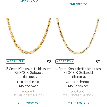
CHF
379.00
CHF
550.00
+ GESCHENK
+ GESCHENK
5.0mm Königskette klassisch
4.0mm Königskette klassisch
750/18 K Gelbgold
750/18 K Gelbgold
halbmassiv
halbmassiv
Herrenschmuck
Unisex Schmuck
KE-5700-GG
KE-4600-GG
102 KUNDENMEINUNGEN
102 KUNDENMEINUNGEN
CHF
4'990.00
CHF
3'890.00