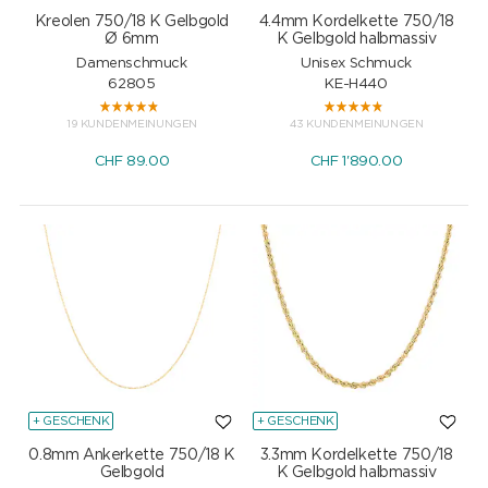
Kreolen 750/18 K Gelbgold
4.4mm Kordelkette 750/18
Ø 6mm
K Gelbgold halbmassiv
Damenschmuck
Unisex Schmuck
62805
KE-H440
19 KUNDENMEINUNGEN
43 KUNDENMEINUNGEN
CHF
89.00
CHF
1'890.00
+ GESCHENK
+ GESCHENK
0.8mm Ankerkette 750/18 K
3.3mm Kordelkette 750/18
Gelbgold
K Gelbgold halbmassiv