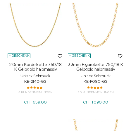
+ GESCHENK
+ GESCHENK
2.0mm Kordelkette 750/18
3.3mm Figarokette 750/18 K
K Gelbgold halbmassiv
Gelbgold halbmassiv
Unisex Schmuck
Unisex Schmuck
KE-2140-GG
KE-F080-GG
4 KUNDENMEINUNGEN
30 KUNDENMEINUNGEN
CHF
659.00
CHF
1'090.00