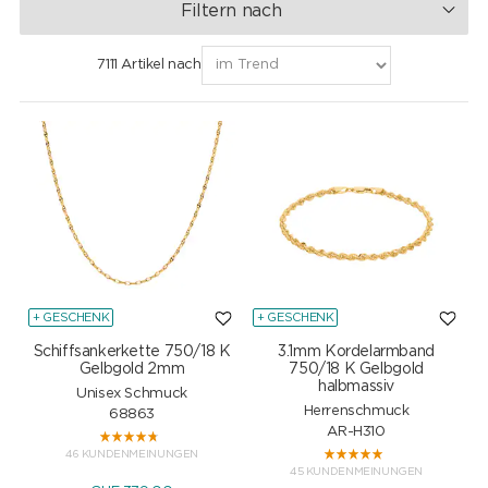
Filtern nach
7111 Artikel nach
+ GESCHENK
+ GESCHENK
Schiffsankerkette 750/18 K
3.1mm Kordelarmband
Gelbgold 2mm
750/18 K Gelbgold
halbmassiv
Unisex Schmuck
Herrenschmuck
68863
AR-H310
46 KUNDENMEINUNGEN
45 KUNDENMEINUNGEN