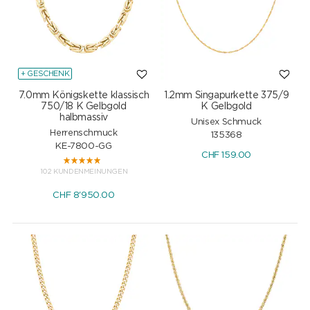
+ GESCHENK
7.0mm Königskette klassisch
1.2mm Singapurkette 375/9
750/18 K Gelbgold
K Gelbgold
halbmassiv
Unisex Schmuck
Herrenschmuck
135368
KE-7800-GG
CHF
159.00
102 KUNDENMEINUNGEN
CHF
8'950.00