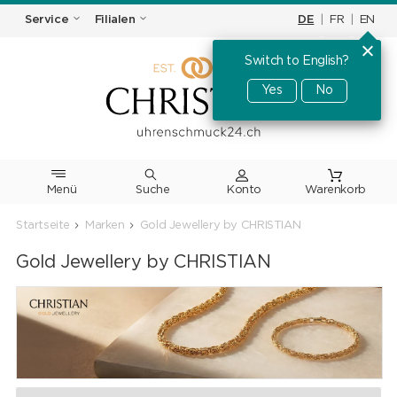
DE
|
FR
|
EN
Service
Filialen
Switch to English?
Yes
No
Menü
Suche
Warenkorb
Startseite
Marken
Gold Jewellery by CHRISTIAN
Gold Jewellery by CHRISTIAN