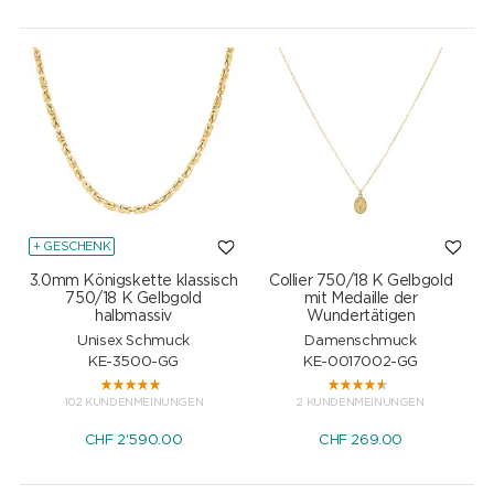
+ GESCHENK
3.0mm Königskette klassisch
Collier 750/18 K Gelbgold
750/18 K Gelbgold
mit Medaille der
halbmassiv
Wundertätigen
Unisex Schmuck
Damenschmuck
KE-3500-GG
KE-0017002-GG
102 KUNDENMEINUNGEN
2 KUNDENMEINUNGEN
CHF
2'590.00
CHF
269.00