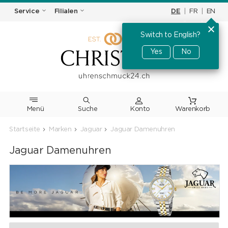
DE
|
FR
|
EN
Service
Filialen
Switch to English?
Yes
No
Menü
Suche
Warenkorb
Startseite
Marken
Jaguar
Jaguar Damenuhren
Jaguar Damenuhren