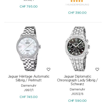
1 KUNDENMEINUNG
CHF
795.00
CHF
390.00
Jaguar Héritage Automatic
Jaguar Diplomatic
Silbrig / Perlmutt
Chronograph Lady Silbrig /
Schwarz
Damenuhr
Damenuhr
J997/1
J1053/6
CHF
745.00
CHF
590.00