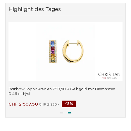
Highlight des Tages
Rainbow Saphir Kreolen 750/18 K Gelbgold mit Diamanten
R
0.46 ct H/si
0
CHF
2'507.50
-15%
CHF
2'950.-