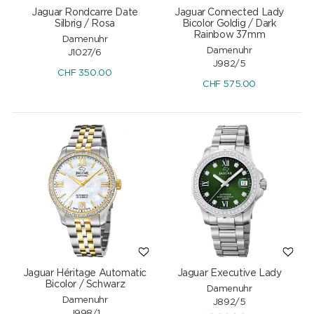
Jaguar Rondcarre Date
Jaguar Connected Lady
Silbrig / Rosa
Bicolor Goldig / Dark
Rainbow 37mm
Damenuhr
Damenuhr
J1027/6
J982/5
CHF
350.00
CHF
575.00
Jaguar Héritage Automatic
Jaguar Executive Lady
Bicolor / Schwarz
Damenuhr
Damenuhr
J892/5
J998/1