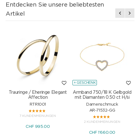
Entdecken Sie unsere beliebtesten
Artikel
+ GESCHENK
Trauringe / Eheringe Elegant
Armband 750/18 K Gelbgold
Affection
mit Diamanten 0.50 ct H/si
RTR1001
Damenschmuck
AR-71532-GG
7 KUNDENMEINUNGEN
2 KUNDENMEINUNGEN
CHF 995.00
CHF 1'660.00