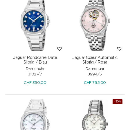
Jaguar Rondcarre Date
Jaguar Cœur Automatic
Silbrig / Blau
Silbrig / Rosa
Damenuhr
Damenuhr
J1027/7
J994/5
CHF
350.00
CHF
795.00
-30%