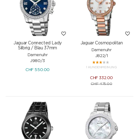
Jaguar Connected Lady
Jaguar Cosmopolitan
Silbrig / Blau 37mm
Damenuhr
Damenuhr
J822/1
J980/3
1 KUNDENMEINUNG
CHF
550.00
CHF
332.00
CHF
475.00