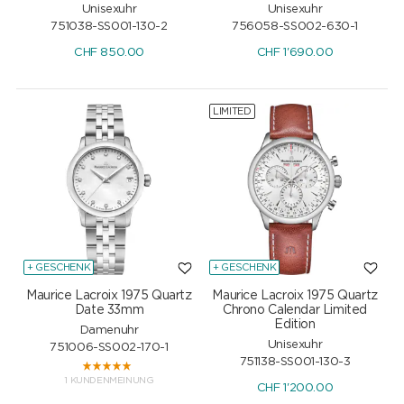
Unisexuhr
Unisexuhr
751038-SS001-130-2
756058-SS002-630-1
CHF
850.00
CHF
1'690.00
LIMITED
+ GESCHENK
+ GESCHENK
Maurice Lacroix 1975 Quartz
Maurice Lacroix 1975 Quartz
Date 33mm
Chrono Calendar Limited
Edition
Damenuhr
Unisexuhr
751006-SS002-170-1
751138-SS001-130-3
1 KUNDENMEINUNG
CHF
1'200.00