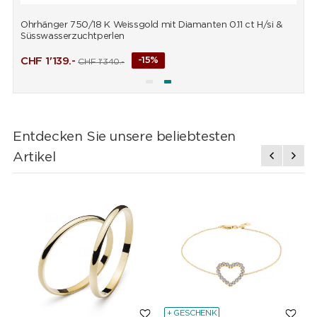
Ohrhänger 750/18 K Weissgold mit Diamanten 0.11 ct H/si &
A
Süsswasserzuchtperlen
CHF
1'139.-
-15%
CHF
1'340.-
Entdecken Sie unsere beliebtesten
Artikel
+ GESCHENK