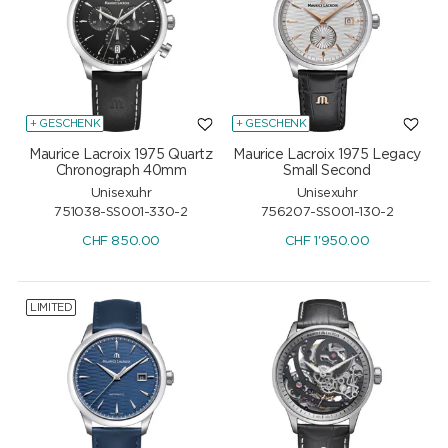
+ GESCHENK
+ GESCHENK
Maurice Lacroix 1975 Quartz
Maurice Lacroix 1975 Legacy
Chronograph 40mm
Small Second
Unisexuhr
Unisexuhr
751038-SS001-330-2
756207-SS001-130-2
CHF
850.00
CHF
1'950.00
LIMITED