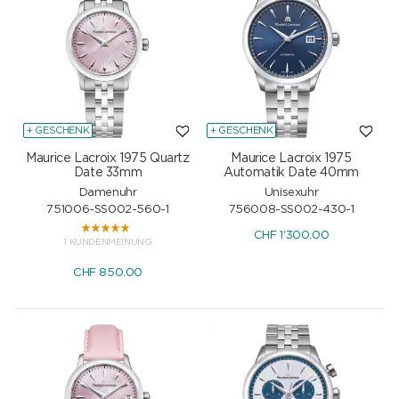
+ GESCHENK
+ GESCHENK
Maurice Lacroix 1975 Quartz
Maurice Lacroix 1975
Date 33mm
Automatik Date 40mm
Damenuhr
Unisexuhr
751006-SS002-560-1
756008-SS002-430-1
CHF
1'300.00
1 KUNDENMEINUNG
CHF
850.00