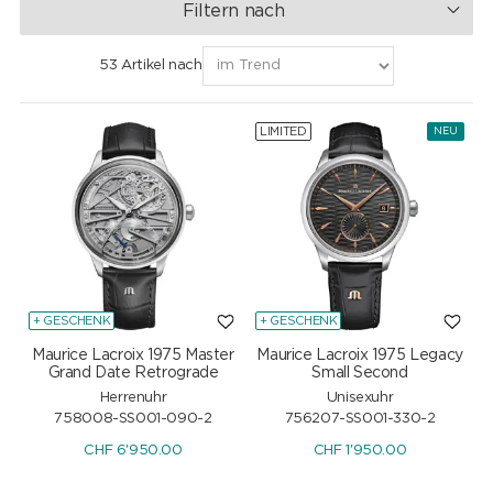
Filtern nach
53 Artikel nach
LIMITED
NEU
+ GESCHENK
+ GESCHENK
Maurice Lacroix 1975 Master
Maurice Lacroix 1975 Legacy
Grand Date Retrograde
Small Second
Herrenuhr
Unisexuhr
758008-SS001-090-2
756207-SS001-330-2
CHF
6'950.00
CHF
1'950.00