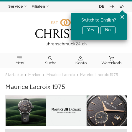
DE
|
FR
|
EN
Service
Filialen
Switch to English?
Yes
No
Menü
Suche
Warenkorb
Startseite
Marken
Maurice Lacroix
Maurice Lacroix 1975
Maurice Lacroix 1975