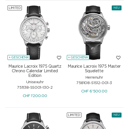
LIMITED
NEU
+ GESCHENK
+ GESCHENK
Maurice Lacroix 1975 Quartz
Maurice Lacroix 1975 Master
Chrono Calendar Limited
Squelette
Edition
Herrenuhr
Unisexuhr
758108-S1S12-001-3
751138-SS001-130-2
CHF
6'500.00
CHF
1'200.00
LIMITED
NEU