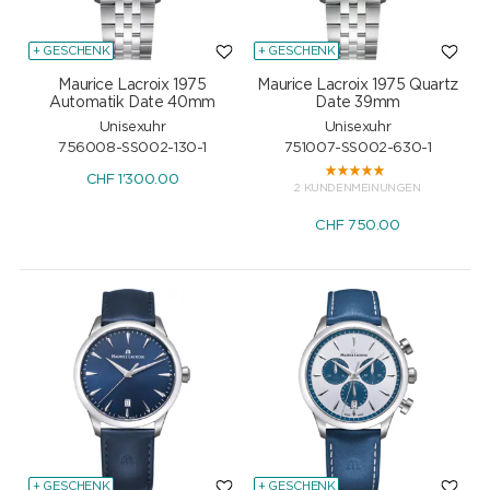
+ GESCHENK
+ GESCHENK
Maurice Lacroix 1975
Maurice Lacroix 1975 Quartz
Automatik Date 40mm
Date 39mm
Unisexuhr
Unisexuhr
756008-SS002-130-1
751007-SS002-630-1
CHF
1'300.00
2 KUNDENMEINUNGEN
CHF
750.00
+ GESCHENK
+ GESCHENK