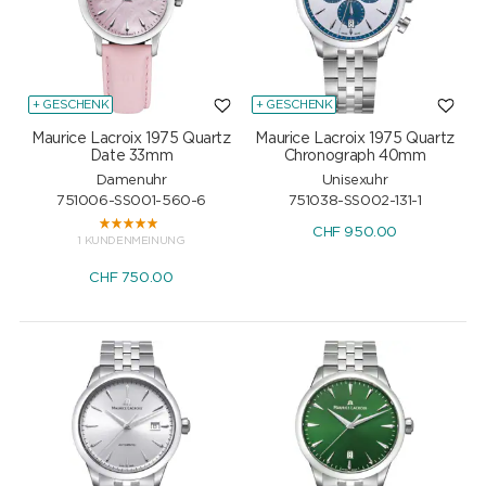
+ GESCHENK
+ GESCHENK
Maurice Lacroix 1975 Quartz
Maurice Lacroix 1975 Quartz
Date 33mm
Chronograph 40mm
Damenuhr
Unisexuhr
751006-SS001-560-6
751038-SS002-131-1
CHF
950.00
1 KUNDENMEINUNG
CHF
750.00