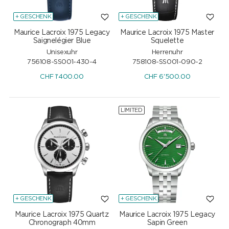
+ GESCHENK
+ GESCHENK
Maurice Lacroix 1975 Legacy
Maurice Lacroix 1975 Master
Saignelégier Blue
Squelette
Unisexuhr
Herrenuhr
756108-SS001-430-4
758108-SS001-090-2
CHF
1'400.00
CHF
6'500.00
LIMITED
+ GESCHENK
+ GESCHENK
Maurice Lacroix 1975 Quartz
Maurice Lacroix 1975 Legacy
Chronograph 40mm
Sapin Green