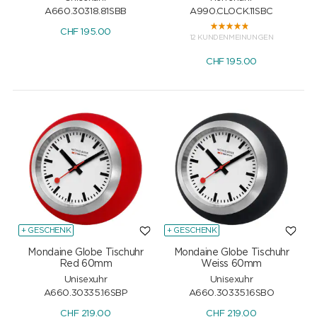
A660.30318.81SBB
A990.CLOCK.11SBC
CHF
195.00
12 KUNDENMEINUNGEN
CHF
195.00
+ GESCHENK
+ GESCHENK
Mondaine Globe Tischuhr
Mondaine Globe Tischuhr
Red 60mm
Weiss 60mm
Unisexuhr
Unisexuhr
A660.30335.16SBP
A660.30335.16SBO
CHF
219.00
CHF
219.00