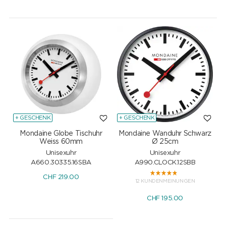
+ GESCHENK
+ GESCHENK
Mondaine Globe Tischuhr
Mondaine Wanduhr Schwarz
Weiss 60mm
Ø 25cm
Unisexuhr
Unisexuhr
A660.30335.16SBA
A990.CLOCK.12SBB
CHF
219.00
12 KUNDENMEINUNGEN
CHF
195.00