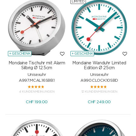
LIMITED
+ GESCHENK
+ GESCHENK
Mondaine Tischuhr mit Alarm
Mondaine Wanduhr Limited
Silbrig Ø 12.5cm
Edition Ø 25cm
Unisexuhr
Unisexuhr
A997.MCAL.16SBB.1
A990.CLOCK.10SBD
4 KUNDENMEINUNGEN
12 KUNDENMEINUNGEN
CHF
199.00
CHF
249.00