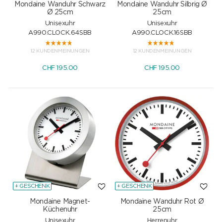
Mondaine Wanduhr Schwarz
Mondaine Wanduhr Silbrig Ø
Ø 25cm
25cm
Unisexuhr
Unisexuhr
A990.CLOCK.64SBB
A990.CLOCK.16SBB
12 KUNDENMEINUNGEN
12 KUNDENMEINUNGEN
CHF
195.00
CHF
195.00
+ GESCHENK
+ GESCHENK
Mondaine Magnet-
Mondaine Wanduhr Rot Ø
Küchenuhr
25cm
Unisexuhr
Herrenuhr