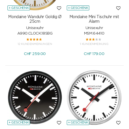
+ GESCHENK
+ GESCHENK
Mondaine Wanduhr Goldig Ø
Mondaine Mini Tischuhr mit
25cm
Alarm
Unisexuhr
Unisexuhr
A990.CLOCK.18SBG
MSM.64410
12 KUNDENMEINUNGEN
1 KUNDENMEINUNG
CHF
259.00
CHF
179.00
+ GESCHENK
+ GESCHENK