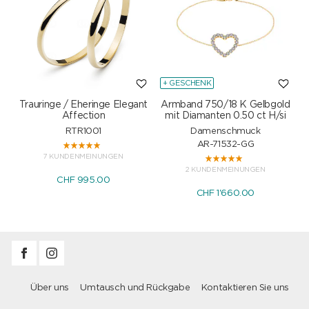
+ GESCHENK
Trauringe / Eheringe Elegant
Armband 750/18 K Gelbgold
Affection
mit Diamanten 0.50 ct H/si
RTR1001
Damenschmuck
AR-71532-GG
7 KUNDENMEINUNGEN
2 KUNDENMEINUNGEN
CHF 995.00
CHF 1'660.00
Über uns
Umtausch und Rückgabe
Kontaktieren Sie uns