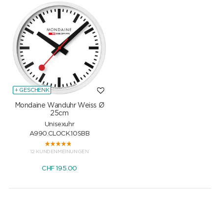
+ GESCHENK
Mondaine Wanduhr Weiss Ø
25cm
Unisexuhr
A990.CLOCK.10SBB
12 KUNDENMEINUNGEN
CHF
195.00