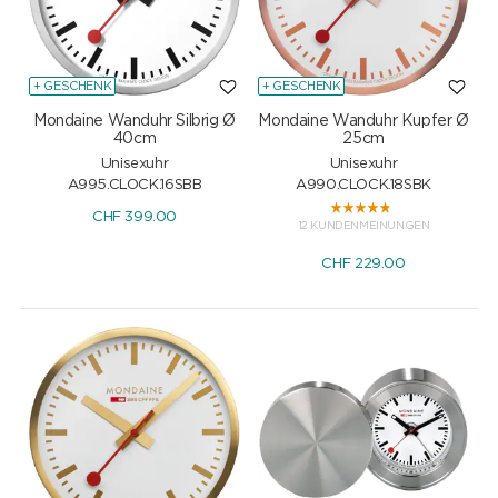
+ GESCHENK
+ GESCHENK
Mondaine Wanduhr Silbrig Ø
Mondaine Wanduhr Kupfer Ø
40cm
25cm
Unisexuhr
Unisexuhr
A995.CLOCK.16SBB
A990.CLOCK.18SBK
CHF
399.00
12 KUNDENMEINUNGEN
CHF
229.00