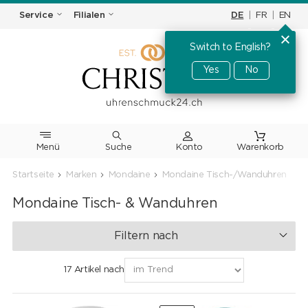
DE
|
FR
|
EN
Service
Filialen
Switch to English?
Yes
No
Menü
Suche
Warenkorb
Startseite
Marken
Mondaine
Mondaine Tisch-/Wanduhren
Mondaine Tisch- & Wanduhren
Filtern nach
17 Artikel nach