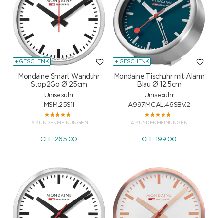
+ GESCHENK
+ GESCHENK
Mondaine Smart Wanduhr
Mondaine Tischuhr mit Alarm
Stop2Go Ø 25cm
Blau Ø 12.5cm
Unisexuhr
Unisexuhr
MSM.25S11
A997.MCAL.46SBV.2
16 KUNDENMEINUNGEN
4 KUNDENMEINUNGEN
CHF
265.00
CHF
199.00