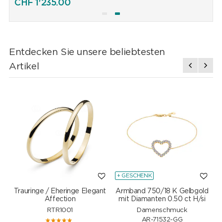
CHF
1'235.00
Entdecken Sie unsere beliebtesten
Artikel
+ GESCHENK
Trauringe / Eheringe Elegant
Armband 750/18 K Gelbgold
Affection
mit Diamanten 0.50 ct H/si
RTR1001
Damenschmuck
AR-71532-GG