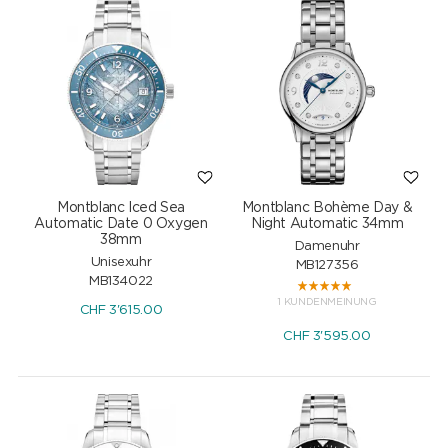
Montblanc Iced Sea
Montblanc Bohème Day &
Automatic Date 0 Oxygen
Night Automatic 34mm
38mm
Damenuhr
Unisexuhr
MB127356
MB134022
1 KUNDENMEINUNG
CHF
3'615.00
CHF
3'595.00