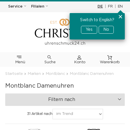
DE
|
FR
|
EN
Service
Filialen
Switch to English?
Yes
No
Menü
Suche
Warenkorb
Startseite
Marken
Montblanc
Montblanc Damenuhren
Montblanc Damenuhren
Filtern nach
31 Artikel nach