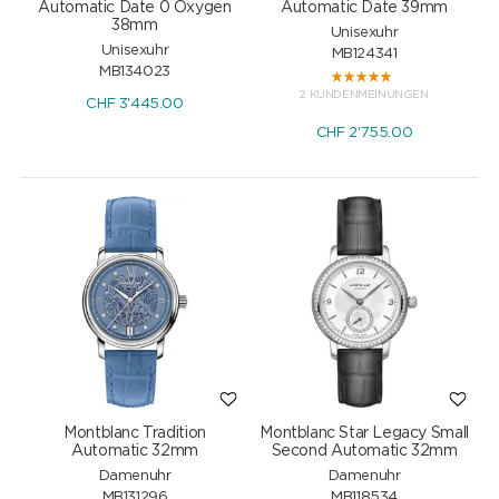
Automatic Date 0 Oxygen
Automatic Date 39mm
38mm
Unisexuhr
Unisexuhr
MB124341
MB134023
2 KUNDENMEINUNGEN
CHF
3'445.00
CHF
2'755.00
Montblanc Tradition
Montblanc Star Legacy Small
Automatic 32mm
Second Automatic 32mm
Damenuhr
Damenuhr
MB131296
MB118534