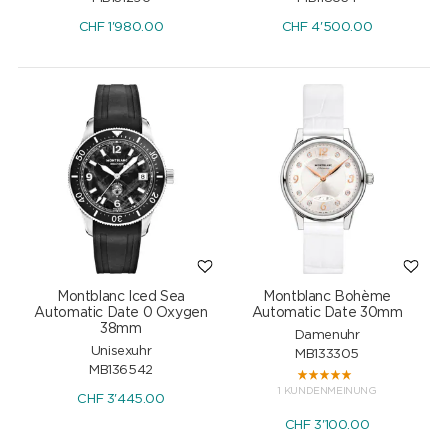
CHF
1'980.00
CHF
4'500.00
Montblanc Iced Sea
Montblanc Bohème
Automatic Date 0 Oxygen
Automatic Date 30mm
38mm
Damenuhr
Unisexuhr
MB133305
MB136542
1 KUNDENMEINUNG
CHF
3'445.00
CHF
3'100.00