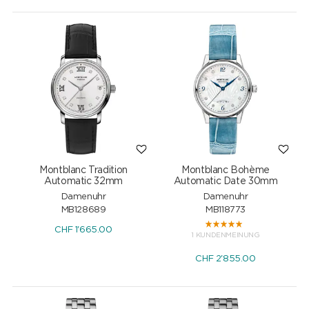
Montblanc Tradition
Montblanc Bohème
Automatic 32mm
Automatic Date 30mm
Damenuhr
Damenuhr
MB128689
MB118773
CHF
1'665.00
1 KUNDENMEINUNG
CHF
2'855.00