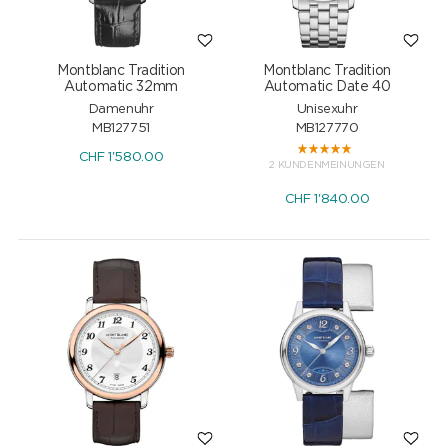
Montblanc Tradition
Montblanc Tradition
Automatic 32mm
Automatic Date 40
Damenuhr
Unisexuhr
MB127751
MB127770
CHF
1'580.00
2 KUNDENMEINUNGEN
CHF
1'840.00