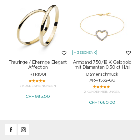
+ GESCHENK
Trauringe / Eheringe Elegant
Armband 750/18 K Gelbgold
Affection
mit Diamanten 0.50 ct H/si
RTR1001
Damenschmuck
AR-71532-GG
7 KUNDENMEINUNGEN
2 KUNDENMEINUNGEN
CHF 995.00
CHF 1'660.00