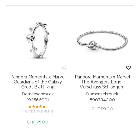
Pandora Moments x Marvel
Pandora Moments x Marvel
Guardians of the Galaxy
The Avengers Logo-
Groot Blatt Ring
Verschluss Schlangen-
Gliederarmband
Damenschmuck
Damenschmuck
192566C01
590784C00
CHF
119.00
1 KUNDENMEINUNG
CHF
75.00