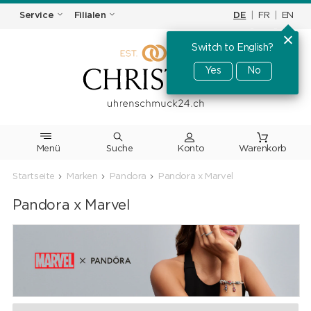
DE
|
FR
|
EN
Service
Filialen
Switch to English?
Yes
No
Menü
Suche
Warenkorb
Startseite
Marken
Pandora
Pandora x Marvel
Pandora x Marvel