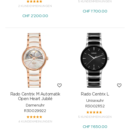
5 KUNDENMEINUNGEN
2 KUNDENMEINUNGEN
CHF
1'700.00
CHF
2'200.00
Rado Centrix M Automatik
Rado Centrix L
Open Heart Jubilé
Unisexuhr
Damenuhr
R30021152
R30029922
5 KUNDENMEINUNGEN
4 KUNDENMEINUNGEN
CHF
1'650.00