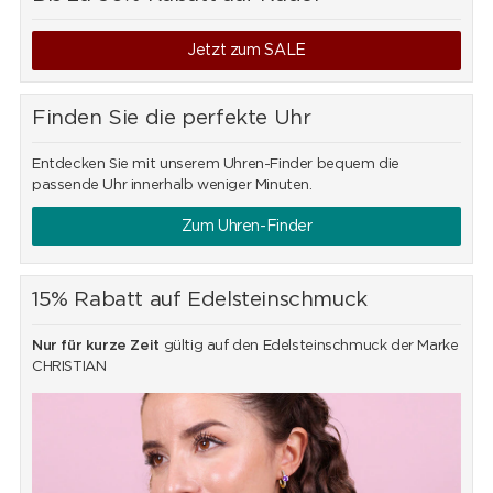
Armbanduhren für Sie zusammengestellt. In unzähligen
Materialien, Farben und Designs wird ein zeitloses und
Jetzt zum SALE
wunderschönes ästhetisches Gesamtkonzept immer wieder neu
interpretiert und geradezu virtuos variiert.
Finden Sie die perfekte Uhr
Offizieller Händler Schweiz
Wir sind offizieller Händler der Marke Rado. Das hat für Sie als
Kunde entscheidende Vorteile hinsichtlich der Sicherheit,
Entdecken Sie mit unserem Uhren-Finder bequem die
Garantieleistungen und des After-Sales-Service beim Online-Kauf.
passende Uhr innerhalb weniger Minuten.
Zum Uhren-Finder
15% Rabatt auf Edelsteinschmuck
Nur für kurze Zeit
gültig auf den Edelsteinschmuck der Marke
CHRISTIAN