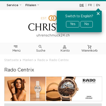
DE
|
FR
|
EN
Service
Filialen
Switch to English?
Yes
No
Menü
Suche
Warenkorb
Startseite
Marken
Rado
Rado Centrix
Rado Centrix