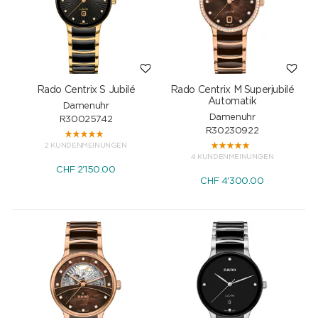
Rado Centrix S Jubilé
Rado Centrix M Superjubilé
Automatik
Damenuhr
Damenuhr
R30025742
R30230922
2 KUNDENMEINUNGEN
4 KUNDENMEINUNGEN
CHF
2'150.00
CHF
4'300.00