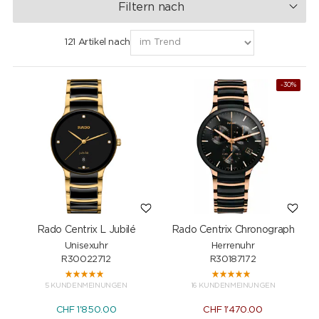
Filtern nach
121 Artikel nach
-30%
Rado Centrix L Jubilé
Rado Centrix Chronograph
Unisexuhr
Herrenuhr
R30022712
R30187172
5 KUNDENMEINUNGEN
16 KUNDENMEINUNGEN
CHF
1'850.00
CHF
1'470.00