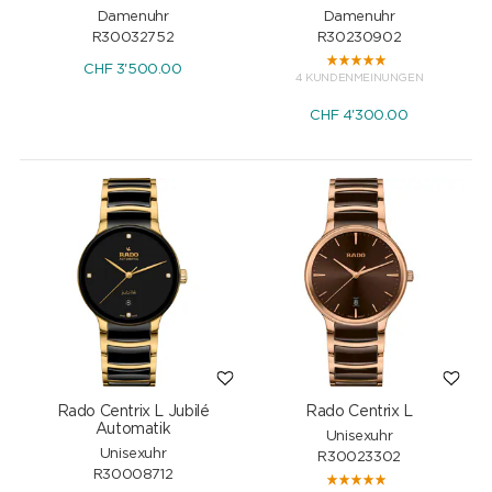
Damenuhr
Damenuhr
R30032752
R30230902
CHF
3'500.00
4 KUNDENMEINUNGEN
CHF
4'300.00
Rado Centrix L Jubilé
Rado Centrix L
Automatik
Unisexuhr
Unisexuhr
R30023302
R30008712