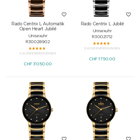
Rado Centrix L Automatik
Rado Centrix L Jubilé
Open Heart Jubilé
Unisexuhr
Unisexuhr
R30021712
R30028902
5 KUNDENMEINUNGEN
6 KUNDENMEINUNGEN
CHF
1'750.00
CHF
3'050.00