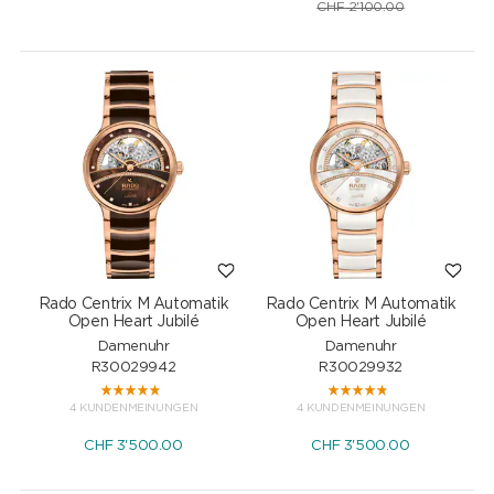
CHF
2'100.00
Rado Centrix M Automatik
Rado Centrix M Automatik
Open Heart Jubilé
Open Heart Jubilé
Damenuhr
Damenuhr
R30029942
R30029932
4 KUNDENMEINUNGEN
4 KUNDENMEINUNGEN
CHF
3'500.00
CHF
3'500.00