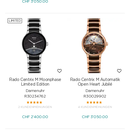
CHF
3'050.00
LIMITED
Rado Centrix M Moonphase
Rado Centrix M Automatik
Limited Edition
Open Heart Jubilé
Damenuhr
Damenuhr
R30234762
R30029902
2 KUNDENMEINUNGEN
4 KUNDENMEINUNGEN
CHF
2'400.00
CHF
3'050.00