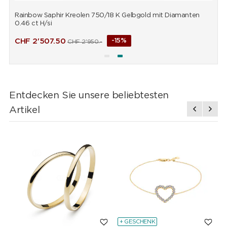
Rainbow Saphir Kreolen 750/18 K Gelbgold mit Diamanten
R
0.46 ct H/si
0
CHF
2'507.50
-15%
CHF
2'950.-
Entdecken Sie unsere beliebtesten
Artikel
+ GESCHENK