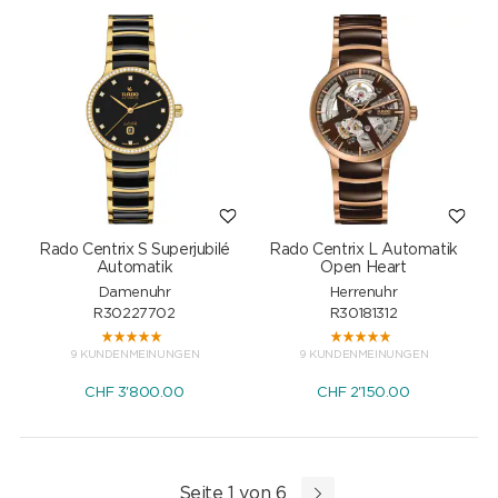
Rado Centrix S Superjubilé
Rado Centrix L Automatik
Automatik
Open Heart
Damenuhr
Herrenuhr
R30227702
R30181312
9 KUNDENMEINUNGEN
9 KUNDENMEINUNGEN
CHF
3'800.00
CHF
2'150.00
Seite 1 von 6