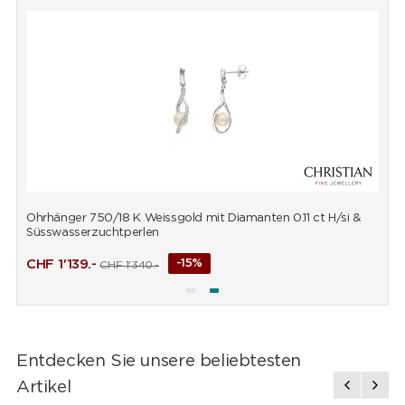
Ohrhänger 750/18 K Weissgold mit Diamanten 0.11 ct H/si &
A
Süsswasserzuchtperlen
CHF
1'139.-
-15%
CHF
1'340.-
Entdecken Sie unsere beliebtesten
Artikel