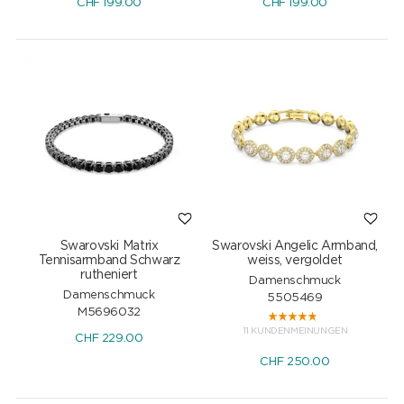
CHF
199.00
CHF
199.00
Swarovski Matrix
Swarovski Angelic Armband,
Tennisarmband Schwarz
weiss, vergoldet
rutheniert
Damenschmuck
Damenschmuck
5505469
M5696032
11 KUNDENMEINUNGEN
CHF
229.00
CHF
250.00