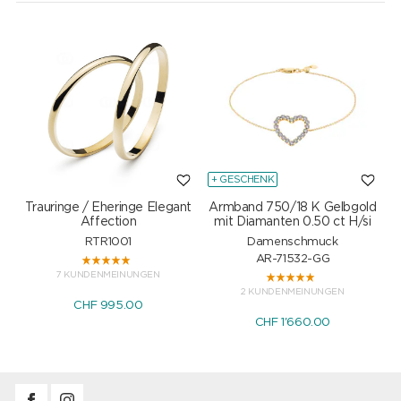
+ GESCHENK
Trauringe / Eheringe Elegant
Armband 750/18 K Gelbgold
Affection
mit Diamanten 0.50 ct H/si
RTR1001
Damenschmuck
AR-71532-GG
7 KUNDENMEINUNGEN
2 KUNDENMEINUNGEN
CHF 995.00
CHF 1'660.00