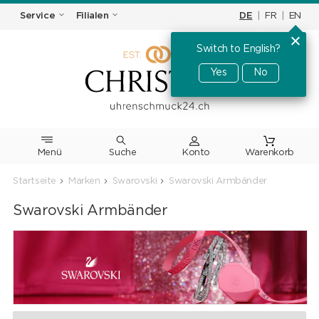
DE
|
FR
|
EN
Service
Filialen
Switch to English?
Yes
No
Menü
Suche
Warenkorb
Startseite
Marken
Swarovski
Swarovski Armbänder
Swarovski Armbänder