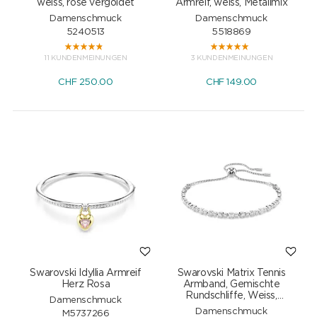
weiss, rosé vergoldet
Armreif, weiss, Metallmix
Damenschmuck
Damenschmuck
5240513
5518869
11 KUNDENMEINUNGEN
3 KUNDENMEINUNGEN
CHF
250.00
CHF
149.00
Swarovski Idyllia Armreif
Swarovski Matrix Tennis
Herz Rosa
Armband, Gemischte
Rundschliffe, Weiss,
Damenschmuck
Rhodiniert
Damenschmuck
M5737266