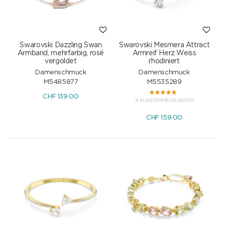
Swarovski Dazzling Swan
Swarovski Mesmera Attract
Armband, mehrfarbig, rosé
Armreif Herz Weiss
vergoldet
rhodiniert
Damenschmuck
Damenschmuck
M5485877
M5535289
CHF
139.00
4 KUNDENMEINUNGEN
CHF
159.00