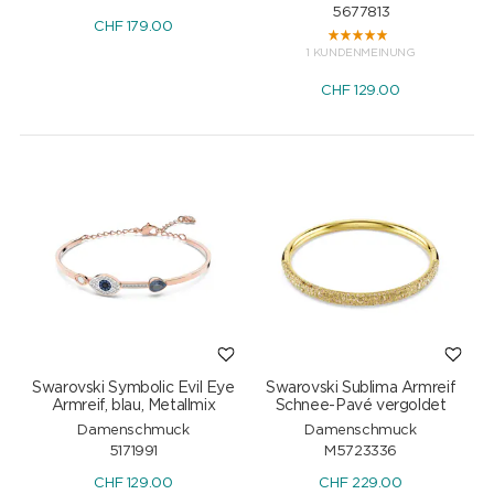
5677813
CHF
179.00
1 KUNDENMEINUNG
CHF
129.00
Swarovski Symbolic Evil Eye
Swarovski Sublima Armreif
Armreif, blau, Metallmix
Schnee-Pavé vergoldet
Damenschmuck
Damenschmuck
5171991
M5723336
CHF
129.00
CHF
229.00