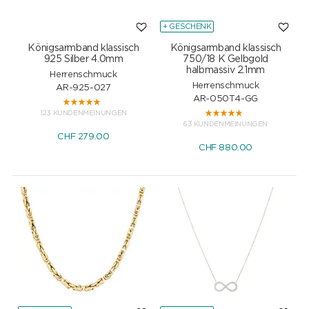
+ GESCHENK
Königsarmband klassisch
Königsarmband klassisch
925 Silber 4.0mm
750/18 K Gelbgold
halbmassiv 2.1mm
Herrenschmuck
Herrenschmuck
AR-925-027
AR-050T4-GG
123 KUNDENMEINUNGEN
63 KUNDENMEINUNGEN
CHF
279.00
CHF
880.00