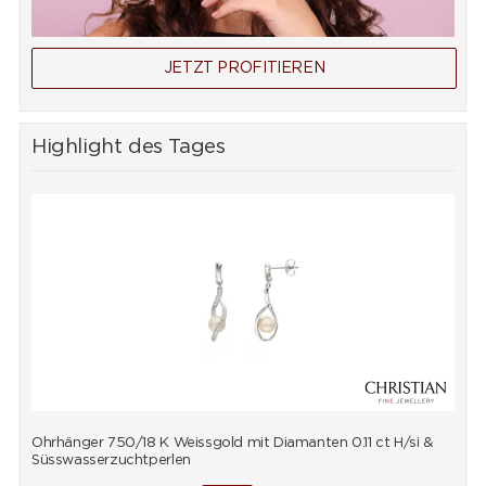
JETZT PROFITIEREN
Highlight des Tages
Ohrhänger 750/18 K Weissgold mit Diamanten 0.11 ct H/si &
A
Süsswasserzuchtperlen