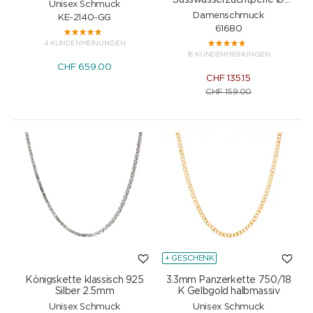
Süsswasserzuchtperle Ø
Unisex Schmuck
7mm
Damenschmuck
KE-2140-GG
61680
4 KUNDENMEINUNGEN
16 KUNDENMEINUNGEN
CHF
659.00
CHF
135.15
CHF
159.00
+ GESCHENK
Königskette klassisch 925
3.3mm Panzerkette 750/18
Silber 2.5mm
K Gelbgold halbmassiv
Unisex Schmuck
Unisex Schmuck