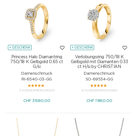
+ GESCHENK
+ GESCHENK
Princess Halo Diamantring
Verlobungsring 750/18 K
750/18 K Gelbgold 0.65 ct
Gelbgold mit Diamanten 0.33
G/si
ct H/si by CHRISTIAN
Damenschmuck
Damenschmuck
RI-6540-03-GG
SO-69534-GG
3 KUNDENMEINUNGEN
12 KUNDENMEINUNGEN
CHF
3'680.00
CHF
1'860.00