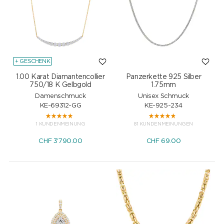
+ GESCHENK
1.00 Karat Diamantencollier
Panzerkette 925 Silber
750/18 K Gelbgold
1.75mm
Damenschmuck
Unisex Schmuck
KE-69312-GG
KE-925-234
1 KUNDENMEINUNG
81 KUNDENMEINUNGEN
CHF
3'790.00
CHF
69.00