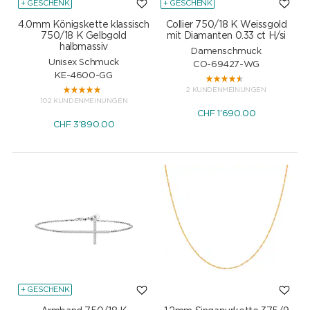
+ GESCHENK
+ GESCHENK
4.0mm Königskette klassisch
Collier 750/18 K Weissgold
750/18 K Gelbgold
mit Diamanten 0.33 ct H/si
halbmassiv
Damenschmuck
Unisex Schmuck
CO-69427-WG
KE-4600-GG
2 KUNDENMEINUNGEN
102 KUNDENMEINUNGEN
CHF
1'690.00
CHF
3'890.00
+ GESCHENK