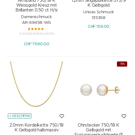
Armband 750/18 K
1.2mm Singapurkette 375/9
Weissgold Kreuz mit
K Gelbgold
Brillanten 0.50 ct H/si
Unisex Schmuck
Damenschmuck
135368
AR-69458-WG
CHF
159.00
3 KUNDENMEINUNGEN
CHF
1'590.00
-15%
+ GESCHENK
2.0mm Kordelkette 750/18
Ohrstecker 750/18 K
K Gelbgold halbmassiv
Gelbgold mit