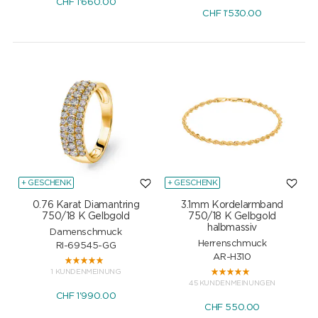
CHF
1'660.00
CHF
1'530.00
+ GESCHENK
+ GESCHENK
0.76 Karat Diamantring
3.1mm Kordelarmband
750/18 K Gelbgold
750/18 K Gelbgold
halbmassiv
Damenschmuck
Herrenschmuck
RI-69545-GG
AR-H310
1 KUNDENMEINUNG
45 KUNDENMEINUNGEN
CHF
1'990.00
CHF
550.00