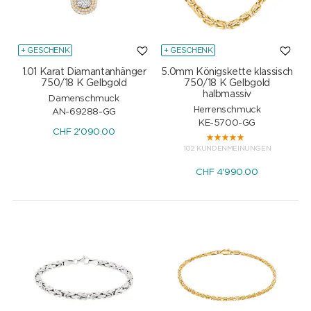
+ GESCHENK
+ GESCHENK
1.01 Karat Diamantanhänger
5.0mm Königskette klassisch
750/18 K Gelbgold
750/18 K Gelbgold
halbmassiv
Damenschmuck
Herrenschmuck
AN-69288-GG
KE-5700-GG
CHF
2'090.00
102 KUNDENMEINUNGEN
CHF
4'990.00