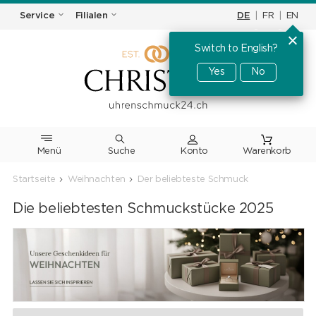
DE
|
FR
|
EN
Service
Filialen
Switch to English?
Yes
No
Menü
Suche
Warenkorb
Startseite
Weihnachten
Der beliebteste Schmuck
Die beliebtesten Schmuckstücke 2025