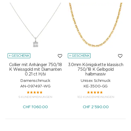
+ GESCHENK
+ GESCHENK
Collier mit Anhänger 750/18
3.0mm Königskette klassisch
K Weissgold mit Diamanten
750/18 K Gelbgold
0.21 ct H/si
halbmassiv
Damenschmuck
Unisex Schmuck
AN-097497-WG
KE-3500-GG
5 KUNDENMEINUNGEN
102 KUNDENMEINUNGEN
CHF
1'060.00
CHF
2'590.00