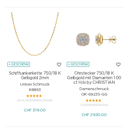
+ GESCHENK
+ GESCHENK
Schiffsankerkette 750/18 K
Ohrstecker 750/18 K
Gelbgold 2mm
Gelbgold mit Diamanten 1.00
ct H/si by CHRISTIAN
Unisex Schmuck
Damenschmuck
68863
OR-69235-GG
46 KUNDENMEINUNGEN
1 KUNDENMEINUNG
CHF
379.00
CHF
2'930.00