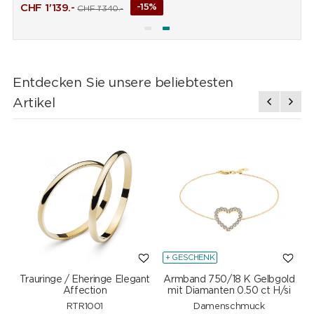
CHF
1'139.-
-15%
CHF
1'340.-
Entdecken Sie unsere beliebtesten
Artikel
+ GESCHENK
Trauringe / Eheringe Elegant
Armband 750/18 K Gelbgold
Affection
mit Diamanten 0.50 ct H/si
RTR1001
Damenschmuck