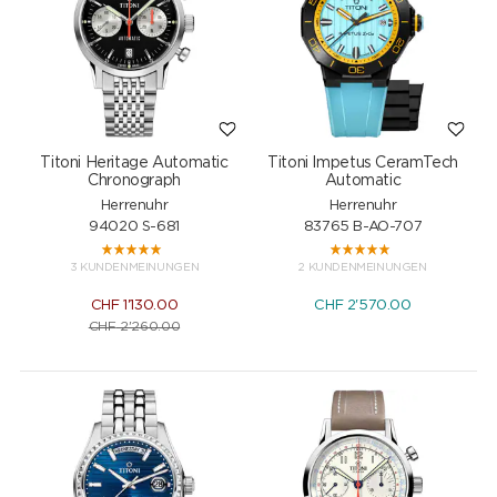
Titoni Heritage Automatic
Titoni Impetus CeramTech
Chronograph
Automatic
Herrenuhr
Herrenuhr
94020 S-681
83765 B-AO-707
3 KUNDENMEINUNGEN
2 KUNDENMEINUNGEN
CHF
1'130.00
CHF
2'570.00
CHF
2'260.00