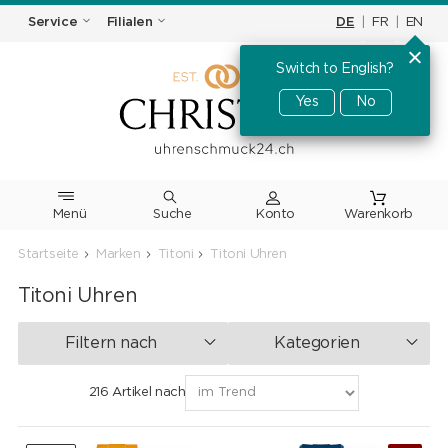
DE
|
FR
|
EN
Service
Filialen
Switch to English?
Yes
No
Menü
Suche
Warenkorb
Startseite
Marken
Titoni
Titoni Uhren
Titoni Uhren
Filtern nach
Kategorien
216 Artikel nach