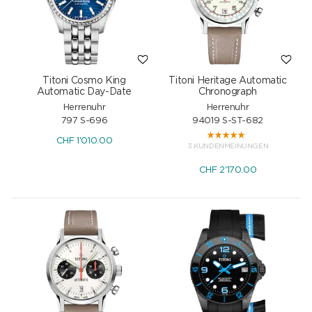
Titoni Cosmo King
Titoni Heritage Automatic
Automatic Day-Date
Chronograph
Herrenuhr
Herrenuhr
797 S-696
94019 S-ST-682
CHF
1'010.00
3 KUNDENMEINUNGEN
CHF
2'170.00