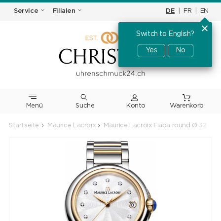
DE
|
FR
|
EN
Service
Filialen
Switch to English?
Yes
No
Menü
Suche
Warenkorb
Startseite
Maurice Lacroix
Maurice Lacroix Fiaba round Ø 32