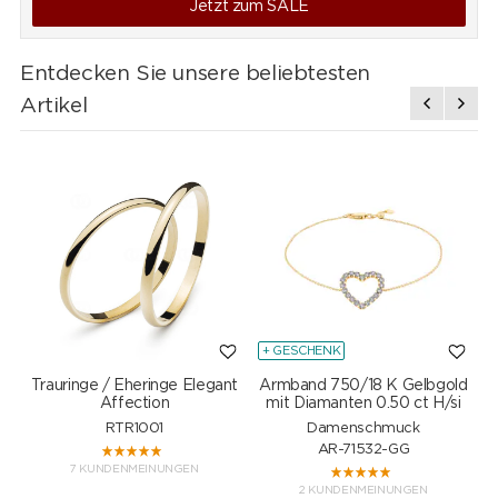
Jetzt zum SALE
Entdecken Sie unsere beliebtesten
Artikel
+ GESCHENK
Trauringe / Eheringe Elegant
Armband 750/18 K Gelbgold
Affection
mit Diamanten 0.50 ct H/si
RTR1001
Damenschmuck
AR-71532-GG
7 KUNDENMEINUNGEN
2 KUNDENMEINUNGEN