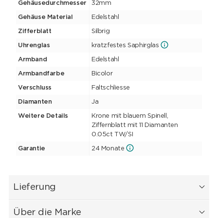
Gehäusedurchmesser
32mm
Gehäuse Material
Edelstahl
Zifferblatt
Silbrig
Uhrenglas
kratzfestes Saphirglas
Armband
Edelstahl
Armbandfarbe
Bicolor
Verschluss
Faltschliesse
Diamanten
Ja
Weitere Details
Krone mit blauem Spinell,
Ziffernblatt mit 11 Diamanten
0.05ct TW/SI
Garantie
24 Monate
Lieferung
Über die Marke