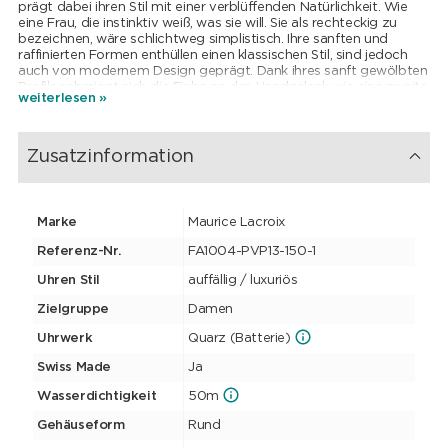
prägt dabei ihren Stil mit einer verblüffenden Natürlichkeit. Wie
eine Frau, die instinktiv weiß, was sie will. Sie als rechteckig zu
bezeichnen, wäre schlichtweg simplistisch. Ihre sanften und
raffinierten Formen enthüllen einen klassischen Stil, sind jedoch
auch von modernem Design geprägt. Dank ihres sanft gewölbten
Profils schmiegt sich die Fiaba an das Handgelenk wie eine zweite
weiterlesen »
Haut und passt sich perfekt an seine Rundungen an. Ein
wunderschönes Detail ist der eingefasste blaue Spinell in der
Krone. Das dreireihige Metallarmband verleiht dem Ensemble
einen modernen Touch. Elegant, charmant, kokett, verführerisch -
Zusatzinformation
jeder Frau bleibt es selbst überlassen, welcher Identität sie über
ihre Uhr Ausdruck verleihen möchte.
Marke
Maurice Lacroix
Referenz-Nr.
FA1004-PVP13-150-1
Uhren Stil
auffällig / luxuriös
Zielgruppe
Damen
Uhrwerk
Quarz (Batterie)
Swiss Made
Ja
Wasserdichtigkeit
50m
Gehäuseform
Rund