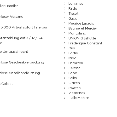
Longines
ller Händler
Rado
Tissot
nloser Versand
Gucci
Maurice Lacroix
5'000 Artikel sofort lieferbar
Baume et Mercier
Montblanc
enzahlung auf 3 / 12 / 24
UNION Glashütte
e
Frederique Constant
Oris
ge Umtauschrecht
Fortis
Mido
nlose Geschenkverpackung
Hamilton
Certina
nlose Metallbandkürzung
Edox
Seiko
Citizen
& Collect
Swatch
Victorinox
... alle Marken