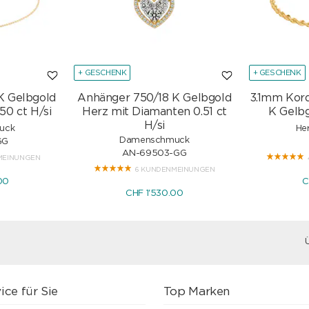
+ GESCHENK
+ GESCHENK
K Gelbgold
Anhänger 750/18 K Gelbgold
3.1mm Kor
50 ct H/si
Herz mit Diamanten 0.51 ct
K Gelbg
H/si
uck
He
Damenschmuck
GG
AN-69503-GG
MEINUNGEN
6 KUNDENMEINUNGEN
00
C
CHF 1'530.00
ice für Sie
Top Marken