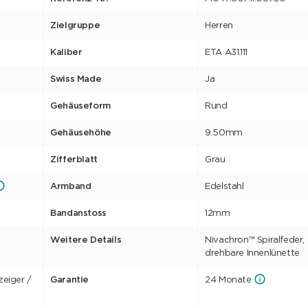
Zielgruppe
Herren
Kaliber
ETA A31.111
Swiss Made
Ja
Gehäuseform
Rund
Gehäusehöhe
9.50mm
Zifferblatt
Grau
Armband
Edelstahl
Bandanstoss
12mm
Weitere Details
Nivachron™ Spiralfeder,
drehbare Innenlünette
eiger /
Garantie
24 Monate