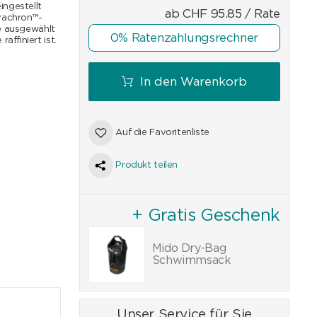
ingestellt
ab
CHF
95.85
/ Rate
ivachron™-
he ausgewählt
0% Ratenzahlungsrechner
ffiniert ist.
In den Warenkorb
Auf die Favoritenliste
Produkt teilen
+ Gratis Geschenk
Mido Dry-Bag
Schwimmsack
Unser Service für Sie