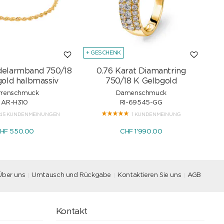
+ GESCHENK
+ G
delarmband 750/18
0.76 Karat Diamantring
Sc
old halbmassiv
750/18 K Gelbgold
rrenschmuck
Damenschmuck
AR-H310
RI-69545-GG
45 KUNDENMEINUNGEN
1 KUNDENMEINUNG
HF 550.00
CHF 1'990.00
Über uns
Umtausch und Rückgabe
Kontaktieren Sie uns
AGB
Kontakt