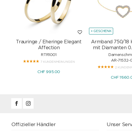
+ GESCHENK
Trauringe / Eheringe Elegant
Armband 750/18 
Affection
mit Diamanten 0.
RTR1001
Damenschm
AR-71532-
7 KUNDENMEINUNGEN
2 KUNDEN
CHF 995.00
CHF 1'660.
Offizieller Händler
Unser Serv