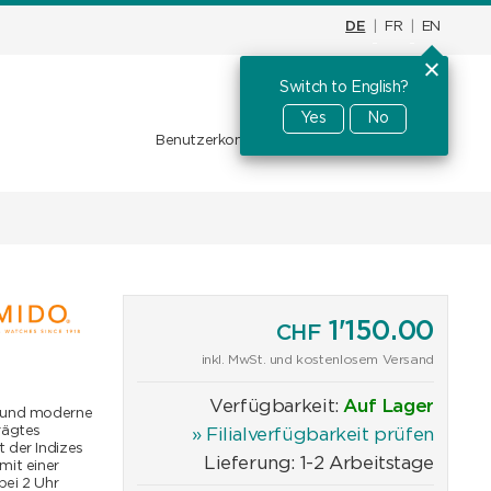
DE
|
FR
|
EN
Switch to English?
Warenkorb
CHF
0.00
Yes
No
Benutzerkonto
Favoriten
Anmelden
1'150.00
CHF
inkl. MwSt. und kostenlosem Versand
Verfügbarkeit:
Auf Lager
e und moderne
rägtes
» Filialverfügbarkeit prüfen
 der Indizes
Lieferung: 1-2 Arbeitstage
mit einer
bei 2 Uhr