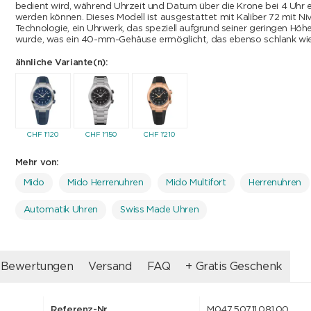
bedient wird, während Uhrzeit und Datum über die Krone bei 4 Uhr e
werden können. Dieses Modell ist ausgestattet mit Kaliber 72 mit N
Technologie, ein Uhrwerk, das speziell aufgrund seiner geringen Hö
wurde, was ein 40-mm-Gehäuse ermöglicht, das ebenso schlank wie ra
ähnliche Variante(n):
CHF
1'120
CHF
1'150
CHF
1'210
Mehr von:
Mido
Mido Herrenuhren
Mido Multifort
Herrenuhren
Automatik Uhren
Swiss Made Uhren
Bewertungen
Versand
FAQ
+ Gratis Geschenk
Referenz-Nr.
M047.507.11.081.00