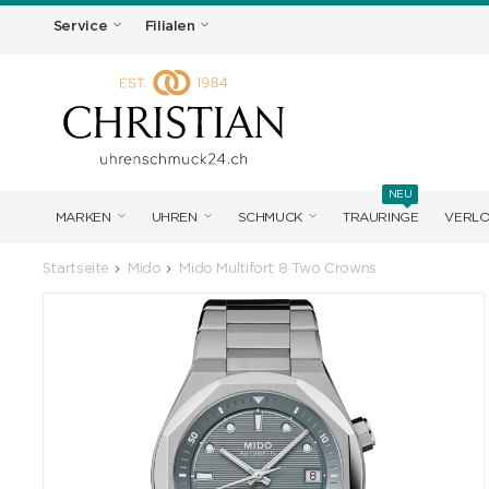
Service
Filialen
NEU
MARKEN
UHREN
SCHMUCK
TRAURINGE
VERL
Startseite
Mido
Mido Multifort 8 Two Crowns