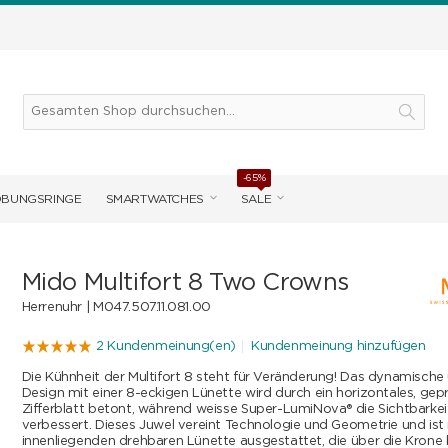
-65%
OBUNGSRINGE
SMARTWATCHES
SALE
Mido Multifort 8 Two Crowns
Herrenuhr |
M047.507.11.081.00
2 Kundenmeinung(en)
Kundenmeinung hinzufügen
Die Kühnheit der Multifort 8 steht für Veränderung! Das dynamisch
Design mit einer 8-eckigen Lünette wird durch ein horizontales, gep
Zifferblatt betont, während weisse Super-LumiNova® die Sichtbarkeit
verbessert. Dieses Juwel vereint Technologie und Geometrie und ist 
innenliegenden drehbaren Lünette ausgestattet, die über die Krone 