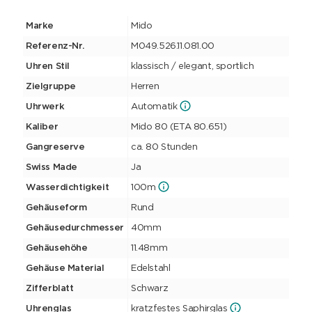
Marke
Mido
Referenz-Nr.
M049.526.11.081.00
Uhren Stil
klassisch / elegant, sportlich
Zielgruppe
Herren
Uhrwerk
Automatik
Kaliber
Mido 80 (ETA 80.651)
Gangreserve
ca. 80 Stunden
Swiss Made
Ja
Wasserdichtigkeit
100m
Gehäuseform
Rund
Gehäusedurchmesser
40mm
Gehäusehöhe
11.48mm
Gehäuse Material
Edelstahl
Zifferblatt
Schwarz
Uhrenglas
kratzfestes Saphirglas