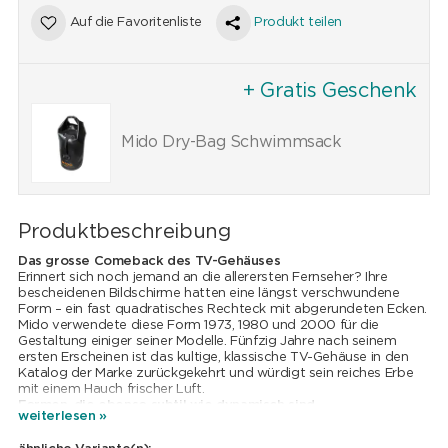
Auf die Favoritenliste
Produkt teilen
+ Gratis Geschenk
Mido Dry-Bag Schwimmsack
Produktbeschreibung
Das grosse Comeback des TV-Gehäuses
Erinnert sich noch jemand an die allerersten Fernseher? Ihre
bescheidenen Bildschirme hatten eine längst verschwundene
Form – ein fast quadratisches Rechteck mit abgerundeten Ecken.
Mido verwendete diese Form 1973, 1980 und 2000 für die
Gestaltung einiger seiner Modelle. Fünfzig Jahre nach seinem
ersten Erscheinen ist das kultige, klassische TV-Gehäuse in den
Katalog der Marke zurückgekehrt und würdigt sein reiches Erbe
mit einem Hauch frischer Luft.
Formen, die ebenso subtil wie dynamisch sind
weiterlesen »
Eine flache, quadratische, satinierte Lünette umgibt das
atemberaubende, lichtreflektierende Zifferblatt mit ausgeprägter