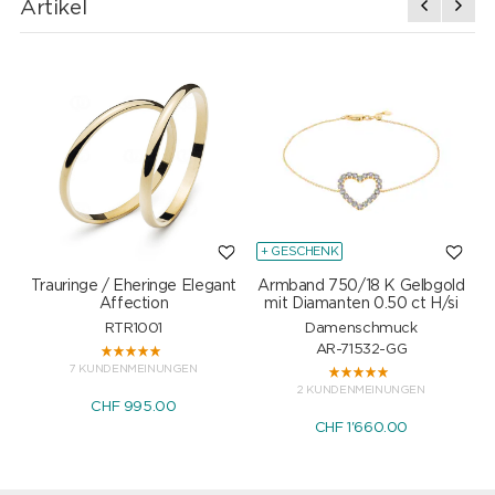
Artikel
+ GESCHENK
Trauringe / Eheringe Elegant
Armband 750/18 K Gelbgold
Affection
mit Diamanten 0.50 ct H/si
RTR1001
Damenschmuck
AR-71532-GG
7 KUNDENMEINUNGEN
2 KUNDENMEINUNGEN
CHF 995.00
CHF 1'660.00