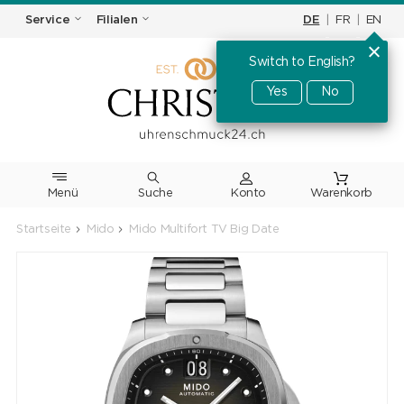
DE
|
FR
|
EN
Service
Filialen
Switch to English?
Yes
No
Menü
Suche
Warenkorb
Startseite
Mido
Mido Multifort TV Big Date