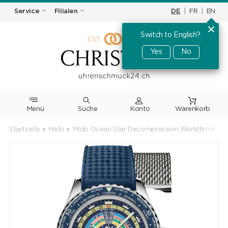
DE
|
FR
|
EN
Service
Filialen
Switch to English?
Yes
No
Menü
Suche
Warenkorb
Startseite
Mido
Mido Ocean Star Decompression Worldtimer Spec