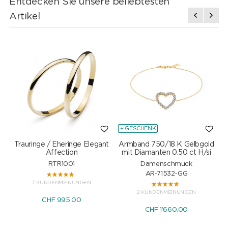
Entdecken Sie unsere beliebtesten
Artikel
+ GESCHENK
Trauringe / Eheringe Elegant
Armband 750/18 K Gelbgold
Affection
mit Diamanten 0.50 ct H/si
RTR1001
Damenschmuck
AR-71532-GG
7 KUNDENMEINUNGEN
2 KUNDENMEINUNGEN
CHF 995.00
CHF 1'660.00