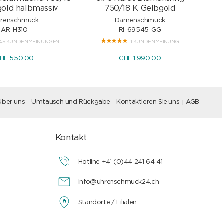
old halbmassiv
750/18 K Gelbgold
rrenschmuck
Damenschmuck
AR-H310
RI-69545-GG
45 KUNDENMEINUNGEN
1 KUNDENMEINUNG
HF 550.00
CHF 1'990.00
Über uns
Umtausch und Rückgabe
Kontaktieren Sie uns
AGB
Kontakt
Hotline +41 (0)44 241 64 41
info@uhrenschmuck24.ch
Standorte / Filialen