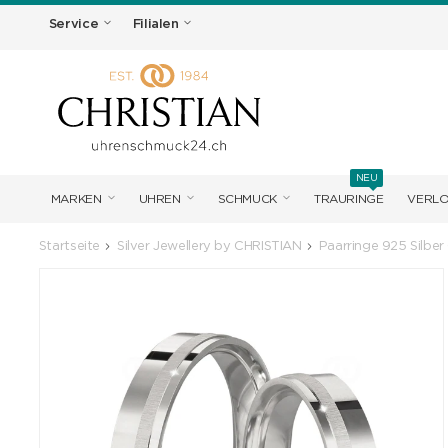
Service
Filialen
NEU
MARKEN
UHREN
SCHMUCK
TRAURINGE
VERL
Startseite
Silver Jewellery by CHRISTIAN
Paarringe 925 Silber 