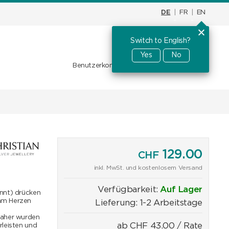
DE
|
FR
|
EN
Switch to English?
Warenkorb
CHF
0.00
Yes
No
Benutzerkonto
Favoriten
Anmelden
129.00
CHF
inkl. MwSt. und kostenlosem Versand
Verfügbarkeit:
Auf Lager
annt) drücken
 am Herzen
Lieferung: 1-2 Arbeitstage
. Daher wurden
ab
CHF
43.00
/ Rate
rleisten und