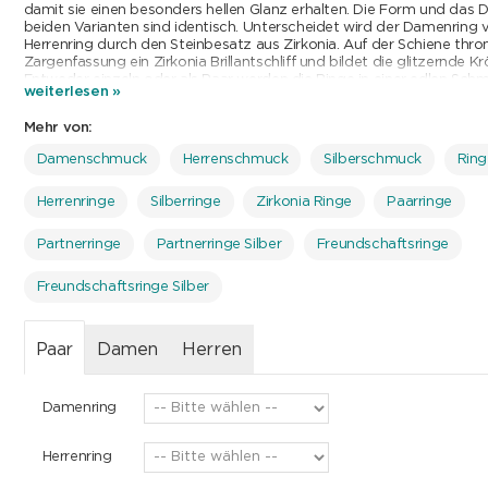
damit sie einen besonders hellen Glanz erhalten. Die Form und das 
beiden Varianten sind identisch. Unterscheidet wird der Damenring
Herrenring durch den Steinbesatz aus Zirkonia. Auf der Schiene thron
Zargenfassung ein Zirkonia Brillantschliff und bildet die glitzernde K
Entweder einzeln oder als Paar werden die Ringe in einer edlen Sc
weiterlesen »
geliefert. Verfügbar in verschiedenen Grössen, findet jeder Ring seine
Mehr von:
Damenschmuck
Herrenschmuck
Silberschmuck
Ring
Herrenringe
Silberringe
Zirkonia Ringe
Paarringe
Partnerringe
Partnerringe Silber
Freundschaftsringe
Freundschaftsringe Silber
Paar
Damen
Herren
Damenring
Herrenring