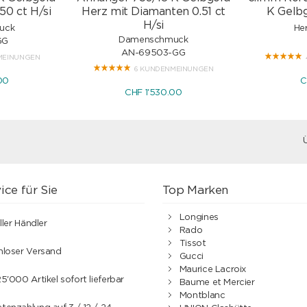
50 ct H/si
Herz mit Diamanten 0.51 ct
K Gelbg
H/si
uck
He
Damenschmuck
GG
AN-69503-GG
MEINUNGEN
6 KUNDENMEINUNGEN
00
C
CHF 1'530.00
ice für Sie
Top Marken
Longines
ller Händler
Rado
Tissot
nloser Versand
Gucci
Maurice Lacroix
5'000 Artikel sofort lieferbar
Baume et Mercier
Montblanc