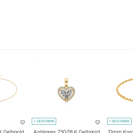
+ GESCHENK
+ GESCHENK
K Gelbgold
Anhänger 750/18 K Gelbgold
3.1mm Kor