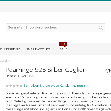
-65%
OBUNGSRINGE
SMARTWATCHES
SALE
Cagliari
Paarringe 925 Silber Cagliari
Unisex |
CGZ0863
Schreiben Sie die erste Kundenmeinung
Diese fein gearbeiteten Partnerringe (auch Freundschaftsringe gen
eine tiefe Verbindung zu jemandem aus, der Ihnen ganz besonders
liegt. Gefertigt wurden die beiden Ringe aus hochwertigem 925
Sterlingsilber. Reines Silber ist sehr weich und anfällig für Oxidation
diese Ringe mit Rhodium legiert, um Härte und Haltbarkeit zu gewäh