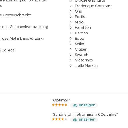
enzahlung auf 3 / 12 / 24
UNION Glashütte
e
Frederique Constant
Oris
ge Umtauschrecht
Fortis
Mido
nlose Geschenkverpackung
Hamilton
Certina
nlose Metallbandkürzung
Edox
Seiko
Citizen
& Collect
Swatch
Victorinox
... alle Marken
"Optimal "
anzeigen
"Schöne Uhr, retromässig 60erJahre"
anzeigen