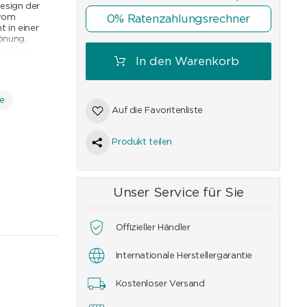
Design der
 vom
0% Ratenzahlungsrechner
t in einer
rönung.
hmuckbox
In den Warenkorb
n Träger.
e
Auf die Favoritenliste
Produkt teilen
Unser Service für Sie
Offizieller Händler
Internationale Herstellergarantie
Kostenloser Versand