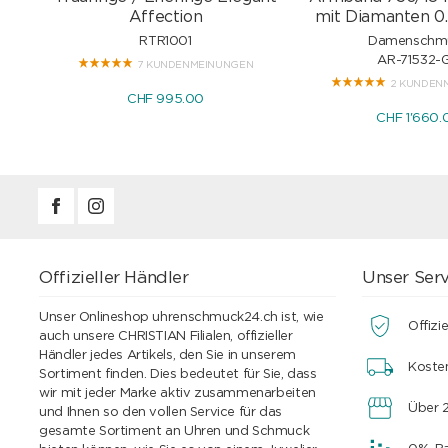
Affection
mit Diamanten 0.
RTR1001
Damenschm
AR-71532-
7 KUNDENMEINUNGEN
2 KUNDEN
CHF 995.00
CHF 1'660.
Offizieller Händler
Unser Serv
Unser Onlineshop uhrenschmuck24.ch ist, wie
Offizie
auch unsere CHRISTIAN Filialen, offizieller
Händler jedes Artikels, den Sie in unserem
Koste
Sortiment finden. Dies bedeutet für Sie, dass
wir mit jeder Marke aktiv zusammenarbeiten
Über 2
und Ihnen so den vollen Service für das
gesamte Sortiment an Uhren und Schmuck