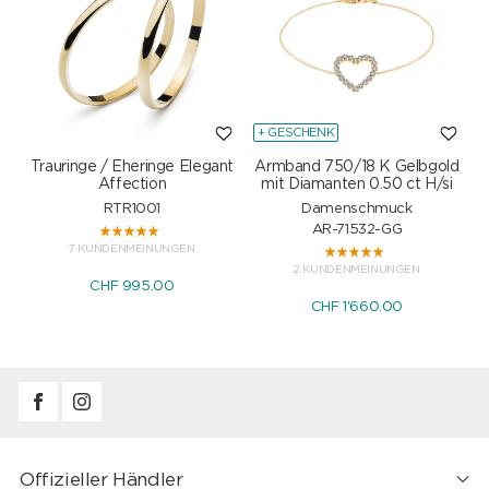
+ GESCHENK
Trauringe / Eheringe Elegant
Armband 750/18 K Gelbgold
Affection
mit Diamanten 0.50 ct H/si
RTR1001
Damenschmuck
AR-71532-GG
7 KUNDENMEINUNGEN
2 KUNDENMEINUNGEN
CHF 995.00
CHF 1'660.00
Offizieller Händler