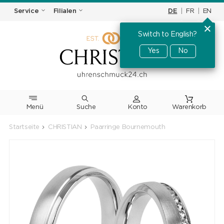
DE
|
FR
|
EN
Service
Filialen
Switch to English?
Yes
No
Menü
Suche
Warenkorb
Startseite
CHRISTIAN
Paarringe Bournemouth