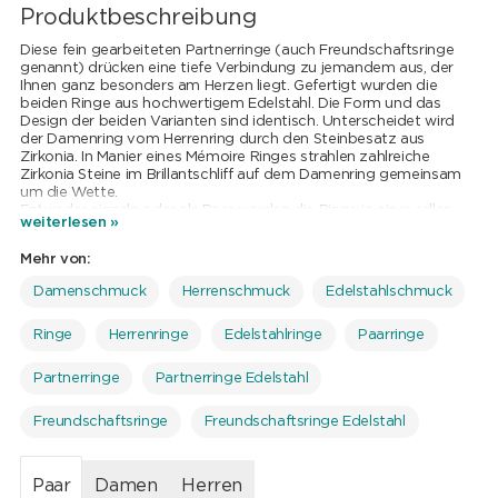
Produktbeschreibung
Diese fein gearbeiteten Partnerringe (auch Freundschaftsringe
genannt) drücken eine tiefe Verbindung zu jemandem aus, der
Ihnen ganz besonders am Herzen liegt. Gefertigt wurden die
beiden Ringe aus hochwertigem Edelstahl. Die Form und das
Design der beiden Varianten sind identisch. Unterscheidet wird
der Damenring vom Herrenring durch den Steinbesatz aus
Zirkonia. In Manier eines Mémoire Ringes strahlen zahlreiche
Zirkonia Steine im Brillantschliff auf dem Damenring gemeinsam
um die Wette.
Entweder einzeln oder als Paar werden die Ringe in einer edlen
weiterlesen »
Schmuckbox geliefert. Verfügbar in verschiedenen Grössen, findet
jeder Ring seinen Träger.
Mehr von:
Damenschmuck
Herrenschmuck
Edelstahlschmuck
Ringe
Herrenringe
Edelstahlringe
Paarringe
Partnerringe
Partnerringe Edelstahl
Freundschaftsringe
Freundschaftsringe Edelstahl
Paar
Damen
Herren