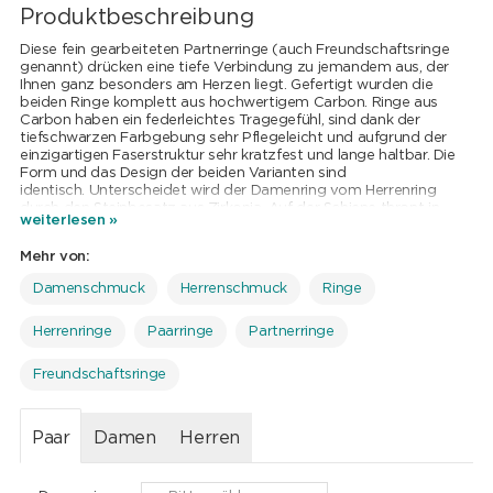
Produktbeschreibung
Diese fein gearbeiteten Partnerringe (auch Freundschaftsringe
genannt) drücken eine tiefe Verbindung zu jemandem aus, der
Ihnen ganz besonders am Herzen liegt. Gefertigt wurden die
beiden Ringe komplett aus hochwertigem Carbon. Ringe aus
Carbon haben ein federleichtes Tragegefühl, sind dank der
tiefschwarzen Farbgebung sehr Pflegeleicht und aufgrund der
einzigartigen Faserstruktur sehr kratzfest und lange haltbar. Die
Form und das Design der beiden Varianten sind
identisch. Unterscheidet wird der Damenring vom Herrenring
durch den Steinbesatz aus Zirkonia. Auf der Schiene thront in
weiterlesen »
einer Zargenfassung ein Zirkonia im Brillantschliff und bildet die
glitzernde Krönung.
Mehr von:
Entweder einzeln oder als Paar werden die Ringe in einer edlen
Schmuckbox geliefert. Verfügbar in verschiedenen Grössen, findet
Damenschmuck
Herrenschmuck
Ringe
jeder Ring seinen Träger.
Herrenringe
Paarringe
Partnerringe
Freundschaftsringe
Paar
Damen
Herren