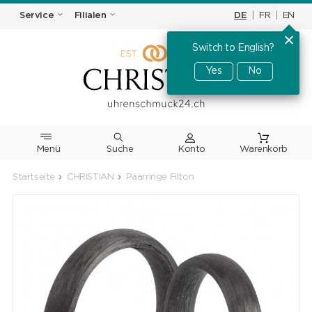
DE
|
FR
|
EN
Service
Filialen
Switch to English?
Yes
No
Menü
Suche
Warenkorb
Startseite
CHRISTIAN
Paarringe Filton