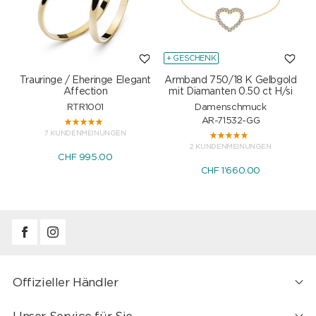
+ GESCHENK
Trauringe / Eheringe Elegant
Armband 750/18 K Gelbgold
Affection
mit Diamanten 0.50 ct H/si
RTR1001
Damenschmuck
AR-71532-GG
7 KUNDENMEINUNGEN
2 KUNDENMEINUNGEN
CHF 995.00
CHF 1'660.00
Offizieller Händler