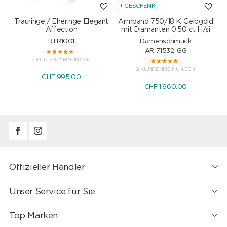
+ GESCHENK
Trauringe / Eheringe Elegant
Armband 750/18 K Gelbgold
Affection
mit Diamanten 0.50 ct H/si
RTR1001
Damenschmuck
AR-71532-GG
7 KUNDENMEINUNGEN
2 KUNDENMEINUNGEN
CHF 995.00
CHF 1'660.00
Offizieller Händler
Unser Service für Sie
Top Marken