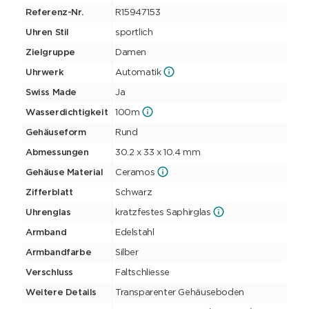
Referenz-Nr.
R15947153
Uhren Stil
sportlich
Zielgruppe
Damen
Uhrwerk
Automatik
Swiss Made
Ja
Wasserdichtigkeit
100m
Gehäuseform
Rund
Abmessungen
30.2 x 33 x 10.4 mm
Gehäuse Material
Ceramos
Zifferblatt
Schwarz
Uhrenglas
kratzfestes Saphirglas
Armband
Edelstahl
Armbandfarbe
Silber
Verschluss
Faltschliesse
Weitere Details
Transparenter Gehäuseboden